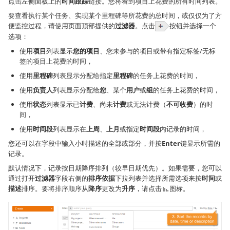
点击左侧面板上的
时间跟踪
链接。您将看到项目上花费的所有时间列表。
要查看执行某个任务、实现某个里程碑等所花费的总时间，或仅仅为了方
便监控过程，请使用页面顶部提供的
过滤器
。点击
按钮并选择一个
选项：
使用
项目
列表显示
您的项目
、您未参与的项目或带有指定标签/无标
签的项目上花费的时间，
使用
里程碑
列表显示分配给指定
里程碑
的任务上花费的时间，
使用
负责人
列表显示分配给
您
、某个
用户
或
组
的任务上花费的时间，
使用
状态
列表显示已
计费
、尚未
计费
或无法计费（
不可收费
）的时
间，
使用
时间段
列表显示在
上周
、
上月
或指定
时间段
内记录的时间，
您还可以在字段中输入小时描述的全部或部分，并按
Enter
键显示所需的
记录。
默认情况下，记录按日期降序排列（较早日期优先）。如果需要，您可以
通过打开
过滤器
字段右侧的
排序依据
下拉列表并选择所需选项来按
时间
或
描述
排序。要将排序顺序从
降序
更改为
升序
，请点击
图标。