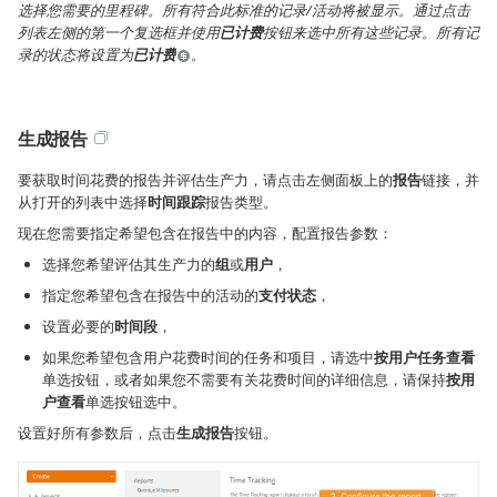
选择您需要的里程碑。所有符合此标准的记录/活动将被显示。通过点击
列表左侧的第一个复选框并使用
已计费
按钮来选中所有这些记录。所有记
录的状态将设置为
已计费
。
生成报告
要获取时间花费的报告并评估生产力，请点击左侧面板上的
报告
链接，并
从打开的列表中选择
时间跟踪
报告类型。
现在您需要指定希望包含在报告中的内容，配置报告参数：
选择您希望评估其生产力的
组
或
用户
，
指定您希望包含在报告中的活动的
支付状态
，
设置必要的
时间段
，
如果您希望包含用户花费时间的任务和项目，请选中
按用户任务查看
单选按钮，或者如果您不需要有关花费时间的详细信息，请保持
按用
户查看
单选按钮选中。
设置好所有参数后，点击
生成报告
按钮。