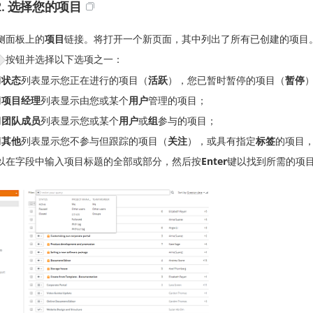
2. 选择您的项目
侧面板上的
项目
链接。将打开一个新页面，其中列出了所有已创建的项目
按钮并选择以下选项之一：
用
状态
列表显示您正在进行的项目（
活跃
），您已暂时暂停的项目（
暂停
用
项目经理
列表显示由您或某个
用户
管理的项目；
用
团队成员
列表显示您或某个
用户
或
组
参与的项目；
用
其他
列表显示您不参与但跟踪的项目（
关注
），或具有指定
标签
的项目
以在字段中输入项目标题的全部或部分，然后按
Enter
键以找到所需的项