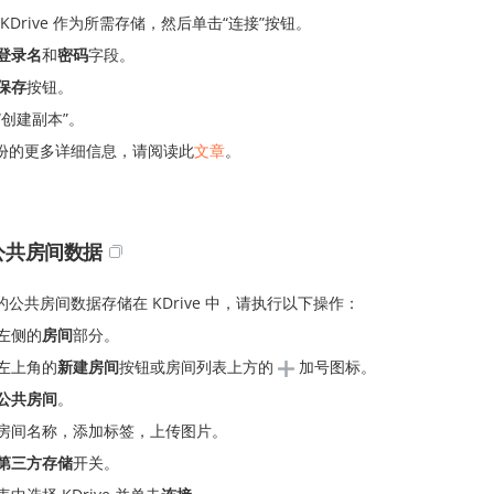
 KDrive 作为所需存储，然后单击“连接”按钮。
登录名
和
密码
字段。
保存
按钮。
“创建副本”。
份的更多详细信息，请阅读此
文章
。
公共房间数据
的公共房间数据存储在 KDrive 中，请执行以下操作：
左侧的
房间
部分。
左上角的
新建房间
按钮或房间列表上方的
加号图标。
公共房间
。
房间名称，添加标签，上传图片。
第三方存储
开关。