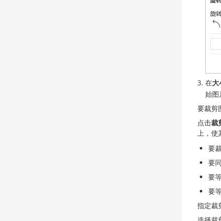
在
大
始图
要裁剪
点击
裁
上，使
要
要
要
要
指定裁
选择裁