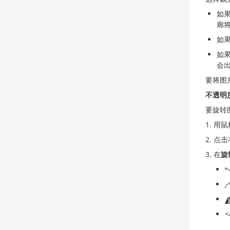
如
廊
如
如
会
要将图
不透明
要旋转
用鼠
点击
在
旋
<