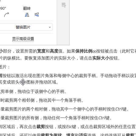
小
部分，设置所需的
宽度
和
高度
值。如果
保持比例
按钮被点击（此时它
片的纵横比。要恢复添加图片的实际大小，请点击
实际大小
按钮。
图片：
剪
按钮以激活出现在图片角落和每侧中心的裁剪手柄。手动拖动手柄以设
其变成箭头
图标并拖动区域。
裁剪单侧，拖动位于该侧中心的手柄。
同时裁剪两个相邻侧，拖动其中一个角落手柄。
等量裁剪图片的两个相对侧，拖动其中一个侧中心的手柄时按住
Ctrl
键。
等量裁剪图片的所有侧，拖动任何一个角落手柄时按住
Ctrl
键。
剪区域后，再次点击
裁剪
按钮，或按
Esc
键，或点击裁剪区域外的任意位置
剪区域后，还可以使用
裁剪为形状
、
填充
和
适应
选项，这些选项可从
裁剪