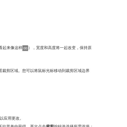
看起来像这样
），宽度和高度将一起改变，保持原
置裁剪区域。您可以将鼠标光标移动到裁剪区域边界
以应用更改。
下拉菜单中获得。再次点击
裁剪
按钮并选择所需选项：