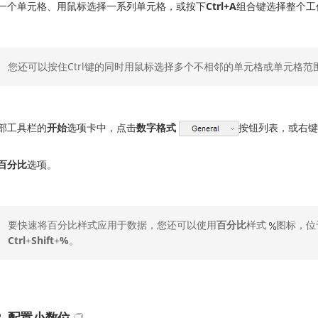
一个单元格、用鼠标选择一系列单元格，或按下
Ctrl+A
组合键选择整个工
您还可以按住Ctrl键的同时用鼠标选择多个不相邻的单元格或单元格范
部工具栏的
开始
选项卡中，点击
数字格式
按钮列表，或右键
百分比
选项。
要快速将百分比样式应用于数据，您还可以使用
百分比
样式
图标，位
Ctrl
+
Shift
+
%
。
2. 配置小数位