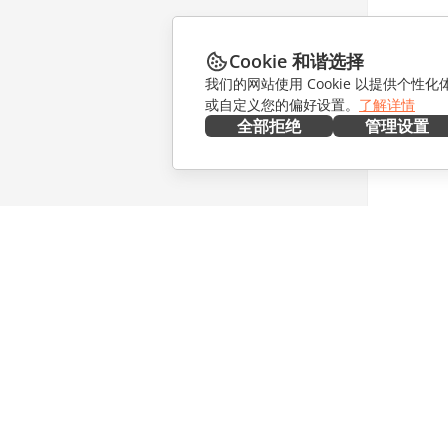
Cookie 和谐选择
我们的网站使用 Cookie 以提供个性
或自定义您的偏好设置。
了解详情
全部拒绝
管理设置
在本地部署
协作
文档
针对贡献
协作空间
针对翻译
工作区
针对博主
连接器
职位空缺
桌面应用程序
获取最新
移动应用程序
博客