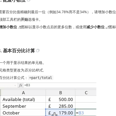
需要百分比值精确到最后一位（例如34.78%而不是34%），请增加小数
顶部工具栏的
开始
选项卡。
增加小数位
图标以显示小数点后的更多位数，或使用
减少小数位
图标
3. 基本百分比计算
一个用于显示结果的单元格。
元格类型更改为
百分比样式
。
百分比计算公式：
=part/total