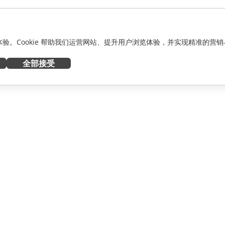
化体验。Cookie 帮助我们运营网站、提升用户浏览体验，并实现精准的营销
全部接受
获取帮助
者
论坛
人员
培训课程
网络研讨会
白皮书
资讯
支持联系表单
预约演示