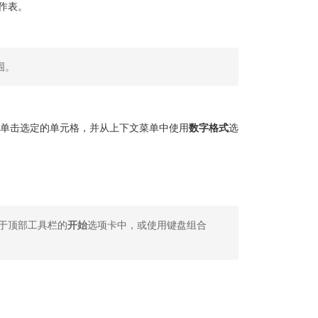
作表。
围。
单击选定的单元格，并从上下文菜单中使用
数字格式
选
于顶部工具栏的
开始
选项卡中，或使用键盘组合