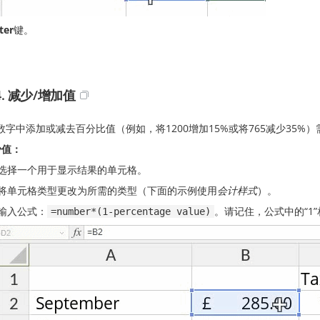
ter
键。
4. 减少/增加值
数字中添加或减去百分比值（例如，将1200增加15%或将765减少35%
少值：
选择一个用于显示结果的单元格。
将单元格类型更改为所需的类型（下面的示例使用
会计样式
）。
输入公式：
。请记住，公式中的“1”
=number*(1-percentage value)