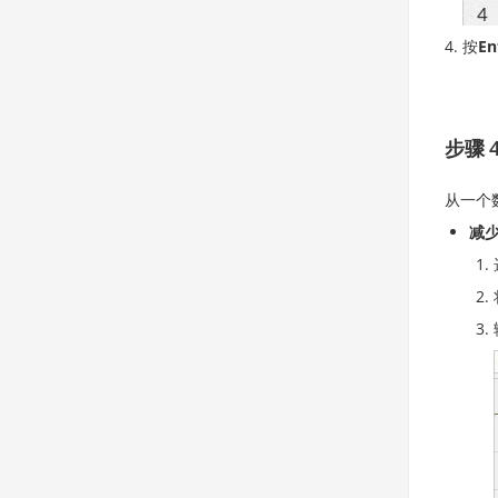
按
En
步骤 
从一个
减