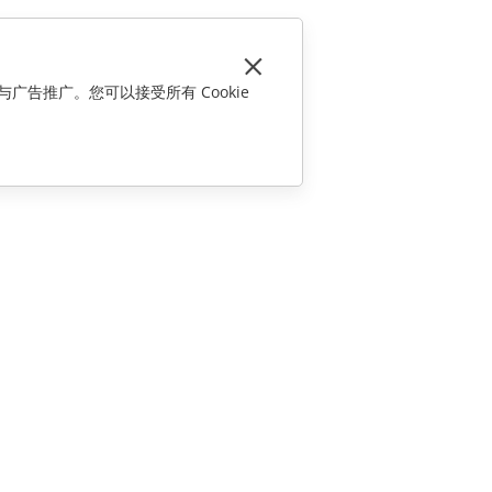
与广告推广。您可以接受所有 Cookie
联系我们
销售相关问题
sales@onlyoffice.com
合作伙伴咨询
partners@onlyoffice.com
媒体咨询
press@onlyoffice.com
请求回电