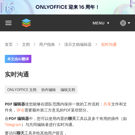
ONLYOFFICE 迎来 16 周年！
MENU
首页
文档
用户指南
演示文稿编辑器
实时沟通
本文由AI翻译
实时沟通
ONLYOFFICE 文档
协作编辑
编辑文档
PDF 编辑器
使您能够在团队范围内保持一致的工作流程：
共享
文件和文
件夹，
评论
需要额外第三方意见的PDF某些部分。
在
PDF 编辑器
中，您可以使用内置的
聊天
工具以及多个有用的插件（如
Telegram
）与共同编辑者进行实时沟通。
要访问
聊天
工具并给其他用户留言，