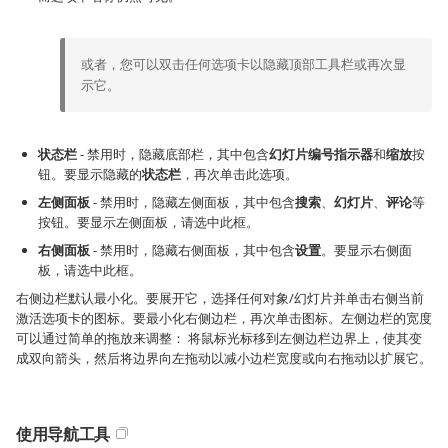
或者，您可以双击任何选项卡以隐藏顶部工具栏或再次显
示它。
状态栏
- 禁用时，隐藏底部栏，其中包含
幻灯片编号指示器
和
缩放
按
钮。要显示隐藏的
状态栏
，再次单击此选项。
左侧面板
- 禁用时，隐藏左侧面板，其中包含
搜索
、
幻灯片
、
评论
等
按钮。要显示左侧面板，请选中此框。
右侧面板
- 禁用时，隐藏右侧面板，其中包含
设置
。要显示右侧面
板，请选中此框。
右侧边栏默认最小化。要展开它，选择任何对象/幻灯片并单击右侧当前
激活选项卡的图标。要最小化右侧边栏，再次单击图标。左侧边栏的宽度
可以通过简单的拖放来调整： 将鼠标光标移到左侧边栏边界上，使其变
成双向箭头，然后将边界向左拖动以减小边栏宽度或向右拖动以扩展它。
使用导航工具