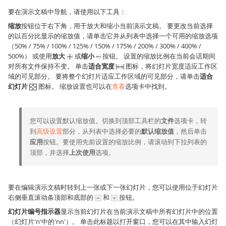
要在演示文稿中导航，请使用以下工具：
缩放
按钮位于右下角，用于放大和缩小当前演示文稿。 要更改当前选择
的以百分比显示的缩放值，请单击它并从列表中选择一个可用的缩放选项
（50% / 75% / 100% / 125% / 150% / 175% / 200% / 300% / 400% /
500%） 或使用
放大
或
缩小
按钮。 设置的缩放比例在当前会话期间
对所有文件保持不变。 单击
适合宽度
图标，将幻灯片宽度适应工作区
域的可见部分。 要将整个幻灯片适应工作区域的可见部分，请单击
适合
幻灯片
图标。 缩放设置也可以在
查看
选项卡中找到。
您可以设置默认缩放值。切换到顶部工具栏的
文件
选项卡，转
到
高级设置
部分，从列表中选择必要的
默认缩放值
，然后单击
应用
按钮。要使用先前设置的缩放比例，请滚动到下拉列表的
顶部，并选择
上次使用
选项。
要在编辑演示文稿时转到上一张或下一张幻灯片，您可以使用位于幻灯片
右侧垂直滚动条顶部和底部的
和
按钮。
幻灯片编号指示器
显示当前幻灯片在当前演示文稿中所有幻灯片中的位置
（幻灯片'n'中的'nn'）。 单击此标题以打开窗口，您可以在其中输入幻灯