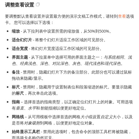
调整查看设置
要调整默认查看设置并设置最方便的演示文稿工作模式，请转到
查看
选项
卡。 您可以选择以下选项：
缩放
- 从下拉列表中设置所需的缩放值，从50%到500%。
适合幻灯片
- 将整个幻灯片适应工作区域的可见部分。
适合宽度
- 将幻灯片宽度适应工作区域的可见部分。
界面主题
- 从下拉菜单中选择可用的界面主题之一：
与系统相同
、
浅
色
、
经典浅色
、
深色
、
对比深色
、
灰色
、
现代浅色
和
现代深色
。
备注
- 禁用时，隐藏幻灯片下方的备注部分。此部分也可以通过鼠标
拖动来隐藏/显示。
标尺
- 禁用时，隐藏用于设置制表位和段落缩进的标尺。要显示隐藏
的
标尺
，再次单击此选项。
指南
– 选择首选的指南类型，以正确定位幻灯片上的对象。可用选项
有
垂直
、
水平
和
智能指南
以便更好地定位。
网格线
– 从可用模板中选择首选的网格
大小
或设置
自定义
大小，以及
是否将
对象吸附
到网格，以便更好地定位对象。
始终显示工具栏
- 禁用此选项时，包含命令的顶部工具栏将被隐藏，
而选项卡名称仍然可见。