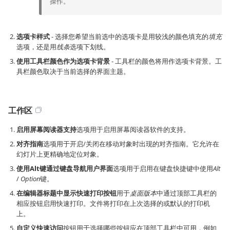
操作。
选项卡样式
- 选择您希望当前选中的选项卡是用较浅的颜色填充的
填充
选项，还是用
线条
选项下划线。
使用工具栏颜色作为选项卡背景
- 工具栏的颜色将用作选项卡背景。工
具栏颜色取决于当前选择的界面主题。
工作区
启用屏幕阅读器支持
选项用于启用屏幕阅读器软件的支持。
对齐指南
选项用于开启/关闭在移动对象时出现的对齐指南。它允许在
幻灯片上更精确地定位对象。
使用Alt键通过键盘导航用户界面
选项用于启用在键盘快捷键中使用
Alt
/
Option
键。
在编辑器标题中显示快速打印按钮
用于
桌面版本
中通过顶部工具栏的
相应按钮启用快速打印。文件将打印在上次选择的或默认的打印机
上。
自定义快速访问
按钮用于选择哪些按钮应在顶部工具栏中可用，例如