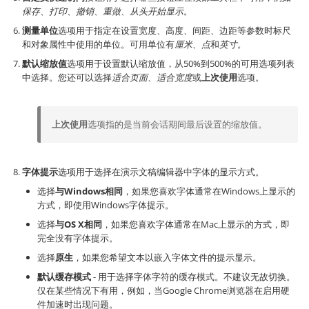
保存
、
打印
、
撤销
、
重做
、
从头开始显示
。
测量单位
选项用于指定在设置宽度、高度、间距、边距等参数时标尺
和对象属性中使用的单位。可用单位有
厘米
、
点
和
英寸
。
默认缩放值
选项用于设置默认缩放值，从50%到500%的可用选项列表
中选择。您还可以选择
适合页面
、
适合宽度
或
上次使用
选项。
上次使用
选项指的是当前会话期间最后设置的缩放值。
字体提示
选项用于选择在演示文稿编辑器中字体的显示方式。
选择
与Windows相同
，如果您喜欢字体通常在Windows上显示的
方式，即使用Windows字体提示。
选择
与OS X相同
，如果您喜欢字体通常在Mac上显示的方式，即
完全没有字体提示。
选择
原生
，如果您希望文本以嵌入字体文件的提示显示。
默认缓存模式
- 用于选择字体字符的缓存模式。不建议无故切换。
仅在某些情况下有用，例如，当Google Chrome浏览器在启用硬
件加速时出现问题。