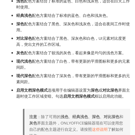
浅色
配色方案结合了标准的蓝色、白色和浅灰色，适合在白天工作
时使用。
经典浅色
配色方案结合了标准的蓝色、白色和浅灰色。
深色
配色方案结合了黑色、深灰色和浅灰色，适合在夜间工作时使
用。
对比深色
配色方案结合了黑色、深灰色和白色，UI元素对比度更
高，突出文件的工作区域。
灰色
配色方案结合了较浅的灰色，看起来像是均匀的浅色方案。
现代浅色
配色方案结合了白色，带有更新的平滑图标和更多的元素
间距。
现代深色
配色方案结合了深灰色，带有更新的平滑图标和更多的元
素间距。
启用文档深色模式
选项用于在编辑器设置为
深色
或
对比深色
界面主
题时使工作区域变暗。勾选
启用文档深色模式
框以启用此功能。
注意
：除了可用的
浅色
、
经典浅色
、
深色
、
对比深色
和
灰色
界面主题外，ONLYOFFICE编辑器现在可以使用您
自己的配色主题进行自定义。请按照
这些说明
了解如何