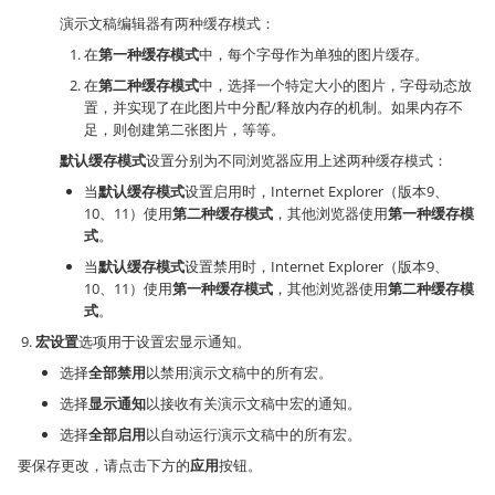
演示文稿编辑器有两种缓存模式：
在
第一种缓存模式
中，每个字母作为单独的图片缓存。
在
第二种缓存模式
中，选择一个特定大小的图片，字母动态放
置，并实现了在此图片中分配/释放内存的机制。如果内存不
足，则创建第二张图片，等等。
默认缓存模式
设置分别为不同浏览器应用上述两种缓存模式：
当
默认缓存模式
设置启用时，Internet Explorer（版本9、
10、11）使用
第二种缓存模式
，其他浏览器使用
第一种缓存模
式
。
当
默认缓存模式
设置禁用时，Internet Explorer（版本9、
10、11）使用
第一种缓存模式
，其他浏览器使用
第二种缓存模
式
。
宏设置
选项用于设置宏显示通知。
选择
全部禁用
以禁用演示文稿中的所有宏。
选择
显示通知
以接收有关演示文稿中宏的通知。
选择
全部启用
以自动运行演示文稿中的所有宏。
要保存更改，请点击下方的
应用
按钮。