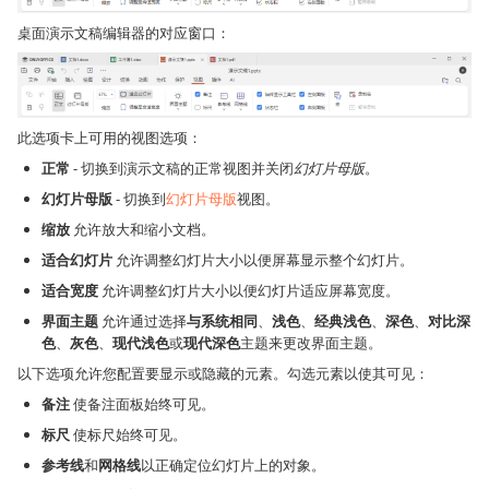
桌面演示文稿编辑器的对应窗口：
此选项卡上可用的视图选项：
正常
- 切换到演示文稿的正常视图并关闭
幻灯片母版
。
幻灯片母版
- 切换到
幻灯片母版
视图。
缩放
允许放大和缩小文档。
适合幻灯片
允许调整幻灯片大小以便屏幕显示整个幻灯片。
适合宽度
允许调整幻灯片大小以便幻灯片适应屏幕宽度。
界面主题
允许通过选择
与系统相同
、
浅色
、
经典浅色
、
深色
、
对比深
色
、
灰色
、
现代浅色
或
现代深色
主题来更改界面主题。
以下选项允许您配置要显示或隐藏的元素。勾选元素以使其可见：
备注
使备注面板始终可见。
标尺
使标尺始终可见。
参考线
和
网格线
以正确定位幻灯片上的对象。