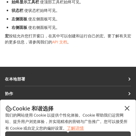
始终显示工具栏
使顶部工具栏始终可见。
状态栏
使状态栏始终可见。
左侧面板
使左侧面板可见。
右侧面板
使右侧面板可见。
宏
按钮允许您打开窗口，在其中可以创建和运行自己的宏。要了解有关宏
的更多信息，请参阅我们的
API 文档
。
在本地部署
文档
协作
协作空间
针对贡献者
Cookie 和谐选择
获取最新资讯
工作区
针对翻译人员
我们的网站使用 Cookie 以提供个性化体验。Cookie 帮助我们运营网
博客
连接器
站、提升用户浏览体验，并实现精准的营销与广告推广。您可以接受所
获取帮助
针对博主
了解详情
有 Cookie 或自定义您的偏好设置。
桌面应用程序
论坛
职位空缺