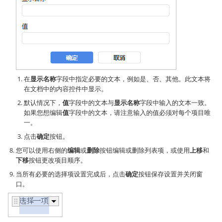
在
显示名称
字段中指定必要的文本，例如是、否、其他。此文本将
在文档中的内容控件中显示。
默认情况下，
值
字段中的文本与
显示名称
字段中输入的文本一致。
如果您想编辑
值
字段中的文本，请注意输入的值必须对每个项目唯
一。
点击
确定
按钮。
您可以使用右侧的
编辑
或
删除
按钮编辑或删除列表项，或使用
上移
和
下移
按钮更改项目顺序。
当所有必要的选择项设置完成后，点击
确定
按钮保存设置并关闭窗
口。