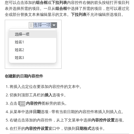
您可以点击添加的
组合框
或
下拉列表
内容控件右侧的箭头按钮打开项目列
表并选择所需的项目。一旦从
组合框
中选择了所需的项目，您可以通过完
全或部分替换文本来编辑显示的文本。
下拉列表
不允许编辑所选项目。
创建新的日期内容控件
将插入点定位在要添加内容控件的文本中。
切换到顶部工具栏的
插入
选项卡。
点击
内容控件
图标旁的箭头。
从菜单中选择
日期
选项 - 带有当前日期的内容控件将插入到插入点。
右键点击添加的内容控件，从上下文菜单中选择
内容控件设置
选项。
在打开的
内容控件设置
窗口中，切换到
日期格式
选项卡。