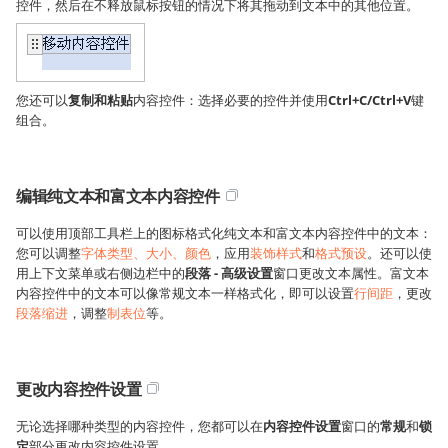
控件，然后在不释放鼠标按钮的情况下将其拖动到文本中的其他位置。
您还可以
复制和粘贴
内容控件：选择必要的控件并使用
Ctrl+C/Ctrl+V
键
组合。
编辑纯文本和富文本内容控件
可以使用顶部工具栏上的图标格式化纯文本和富文本内容控件中的文本：
您可以调整
字体类型、大小、颜色
，应用
装饰样式
和
格式预设
。还可以使
用上下文菜单或右侧边栏中的
段落 - 高级设置
窗口更改文本属性。富文本
内容控件中的文本可以像常规文本一样格式化，即可以设置
行间距
，更改
段落缩进
，调整
制表位
等。
更改内容控件设置
无论选择哪种类型的内容控件，您都可以在
内容控件设置
窗口的
常规
和
锁
定
部分更改内容控件设置。