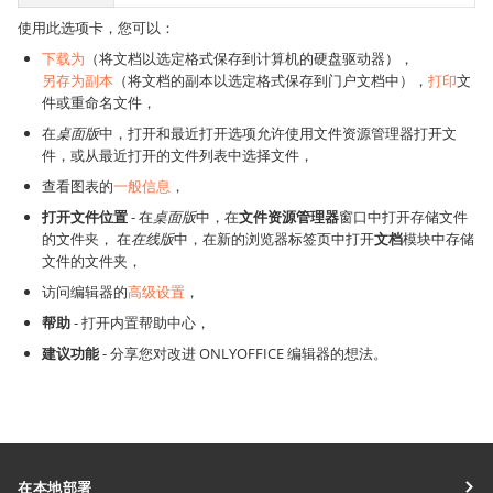
使用此选项卡，您可以：
下载为
（将文档以选定格式保存到计算机的硬盘驱动器），
另存为副本
（将文档的副本以选定格式保存到门户文档中），
打印
文
件或重命名文件，
在
桌面版
中，打开和最近打开选项允许使用文件资源管理器打开文
件，或从最近打开的文件列表中选择文件，
查看图表的
一般信息
，
打开文件位置
-
在
桌面版
中，在
文件资源管理器
窗口中打开存储文件
的文件夹，
在
在线版
中，在新的浏览器标签页中打开
文档
模块中存储
文件的文件夹，
访问编辑器的
高级设置
，
帮助
- 打开内置帮助中心，
建议功能
- 分享您对改进 ONLYOFFICE 编辑器的想法。
在本地部署