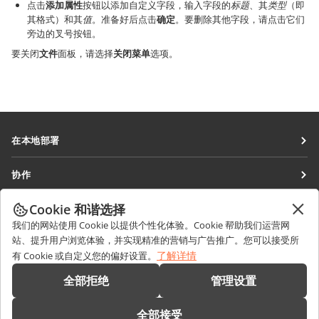
点击
添加属性
按钮以添加自定义字段，输入字段的
标题
、其
类型
（即
其格式）和其
值
。准备好后点击
确定
。要删除其他字段，请点击它们
旁边的叉号按钮。
要关闭
文件
面板，请选择
关闭菜单
选项。
在本地部署
文档
协作
协作空间
针对贡献者
Cookie 和谐选择
获取最新资讯
工作区
针对翻译人员
我们的网站使用 Cookie 以提供个性化体验。Cookie 帮助我们运营网
博客
连接器
站、提升用户浏览体验，并实现精准的营销与广告推广。您可以接受所
获取帮助
针对博主
了解详情
有 Cookie 或自定义您的偏好设置。
桌面应用程序
论坛
职位空缺
联系我们
全部拒绝
管理设置
移动应用程序
培训课程
销售相关问题
sales@onlyoffice.com
onlyoffice.com
全部接受
网络研讨会