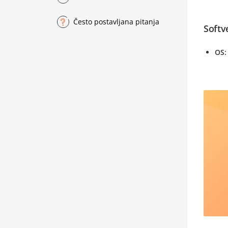
Često postavljana pitanja
Softv
OS