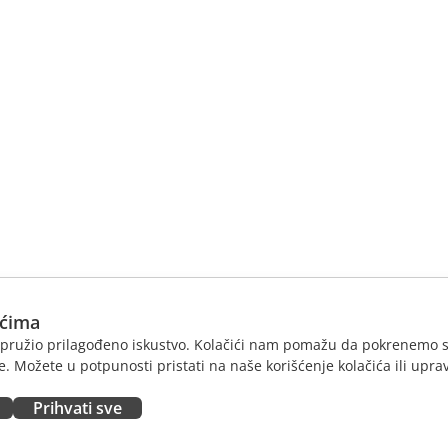
ićima
am pružio prilagođeno iskustvo. Kolačići nam pomažu da pokrenemo s
. Možete u potpunosti pristati na naše korišćenje kolačića ili uprav
Prihvati sve