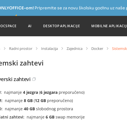
a ONLYOFFICE-om!
Pripremite se za novu školsku godinu uz naše
DOCSPACE
AI
DESKTOP APLIKACIJE
MOBILNE APLIKACIJ
a
Radni prostor
Instalacija
Zajednica
Docker
Sistemsk
emski zahtevi
erski zahtevi
U
najmanje
4 jezgra
(
6 jezgara
preporučeno)
M
najmanje
8 GB
(
12 GB
preporučeno)
D
najmanje
40 GB
slobodnog prostora
atni zahtevi
najmanje
6 GB
swap memorije