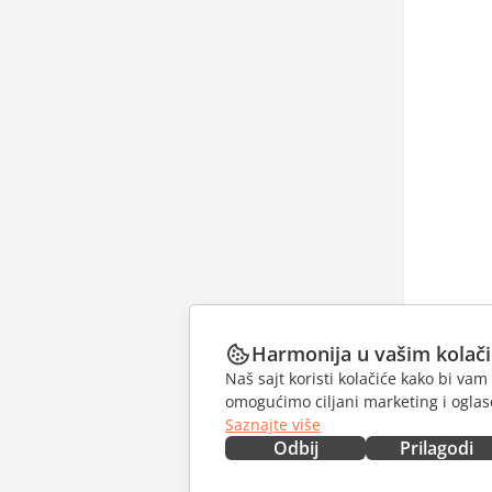
Harmonija u vašim kolač
Naš sajt koristi kolačiće kako bi v
omogućimo ciljani marketing i oglase
Saznajte više
Odbij
Prilagodi