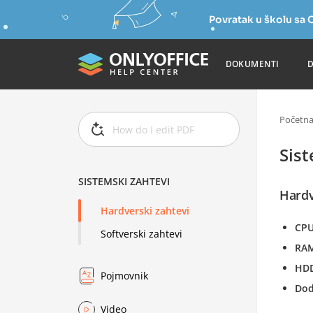
Povratak u školu s
DOKUMENTI
Početn
Sist
SISTEMSKI ZAHTEVI
Hardv
Hardverski zahtevi
CP
Softverski zahtevi
RA
HD
Pojmovnik
Dod
Video