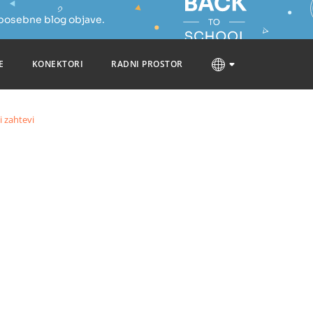
 posebne blog objave.
E
KONEKTORI
RADNI PROSTOR
i zahtevi