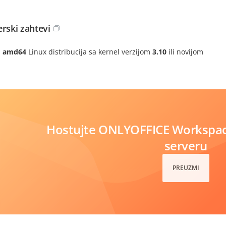
erski zahtevi
amd64
Linux distribucija sa kernel verzijom
3.10
ili novijom
Hostujte ONLYOFFICE Workspa
serveru
PREUZMI