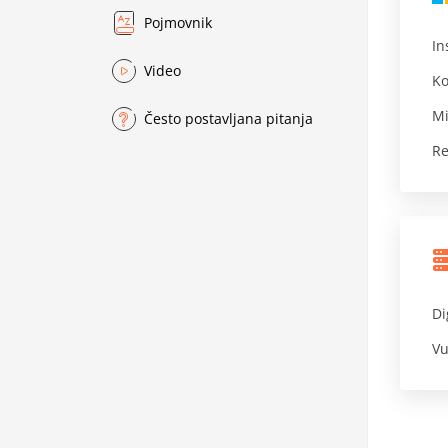
Pojmovnik
In
Video
Ko
Mi
Često postavljana pitanja
Re
Di
Vu