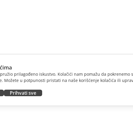
ićima
am pružio prilagođeno iskustvo. Kolačići nam pomažu da pokrenemo s
. Možete u potpunosti pristati na naše korišćenje kolačića ili uprav
Prihvati sve