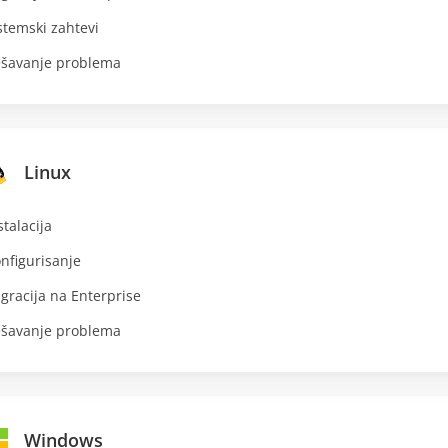
stemski zahtevi
šavanje problema
Linux
stalacija
nfigurisanje
gracija na Enterprise
šavanje problema
Windows