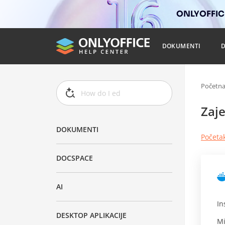
ONLYOFFICE
DOKUMENTI
Početn
Zaj
DOKUMENTI
Početak
DOCSPACE
AI
In
DESKTOP APLIKACIJE
Mi