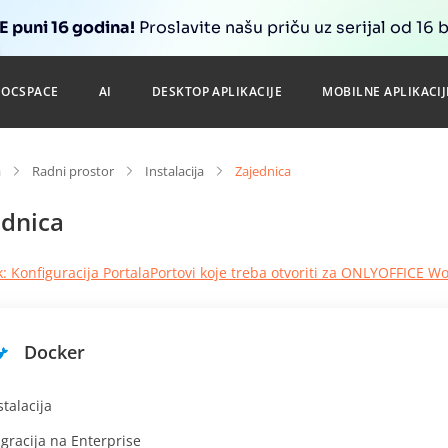
 puni 16 godina!
Proslavite našu priču uz serijal od 16 
DOCSPACE
AI
DESKTOP APLIKACIJE
MOBILNE APLIKACIJ
a
Radni prostor
Instalacija
Zajednica
ednica
: Konfiguracija Portala
Portovi koje treba otvoriti za ONLYOFFICE 
Docker
stalacija
gracija na Enterprise