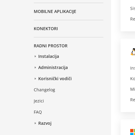
Si
MOBILNE APLIKACIJE
Re
KONEKTORI
RADNI PROSTOR
Instalacija
Administracija
In
Ko
Korisnički vodiči
Mi
Changelog
Re
Jezici
FAQ
Razvoj