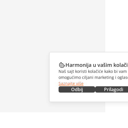
Harmonija u vašim kolač
Naš sajt koristi kolačiće kako bi v
omogućimo ciljani marketing i oglase
Saznajte više
Odbij
Prilagodi