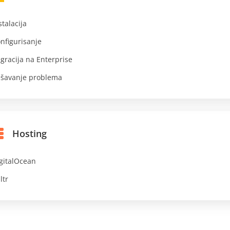
stalacija
nfigurisanje
gracija na Enterprise
šavanje problema
Hosting
gitalOcean
ltr