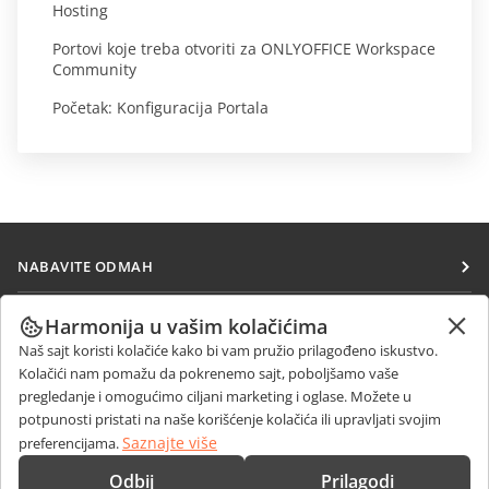
Hosting
Portovi koje treba otvoriti za ONLYOFFICE Workspace
Community
Početak: Konfiguracija Portala
NABAVITE ODMAH
Docs
SARAĐUJTE
Harmonija u vašim kolačićima
DocSpace
Naš sajt koristi kolačiće kako bi vam pružio prilagođeno iskustvo.
Za doprinosioce
PRIMAJTE VESTI
Kolačići nam pomažu da pokrenemo sajt, poboljšamo vaše
Workspace
Za prevodioce
pregledanje i omogućimo ciljani marketing i oglase. Možete u
Blog
Konektori
potpunosti pristati na naše korišćenje kolačića ili upravljati svojim
DOBIJTE POMOĆ
Za influensere
Saznajte više
preferencijama.
Desktop aplikacije
Forum
Slobodna radna mesta
KONTAKTIRAJTE NAS
Odbij
Prilagodi
Mobilne aplikacije