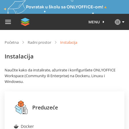
Povratak u školu sa ONLYOFFICE-om!
MENU
Početna
Radni prostor
Instalacija
Instalacija
Naučite kako da instalirate, ažurirate i konfigurišete ONLYOFFICE
Workspace (Community ili Enterprise) na Dockeru, Linuxu i
Windowsu.
Preduzeće
Docker