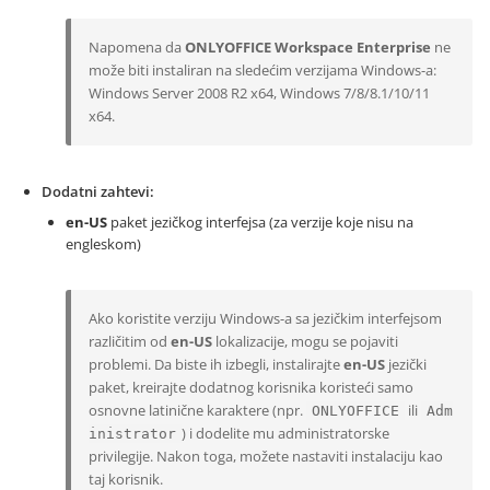
Napomena da
ONLYOFFICE Workspace Enterprise
ne
može biti instaliran na sledećim verzijama Windows-a:
Windows Server 2008 R2 x64, Windows 7/8/8.1/10/11
x64.
Dodatni zahtevi
en-US
paket jezičkog interfejsa (za verzije koje nisu na
engleskom)
Ako koristite verziju Windows-a sa jezičkim interfejsom
različitim od
en-US
lokalizacije, mogu se pojaviti
problemi. Da biste ih izbegli, instalirajte
en-US
jezički
paket, kreirajte dodatnog korisnika koristeći samo
osnovne latinične karaktere (npr.
ili
ONLYOFFICE
Adm
) i dodelite mu administratorske
inistrator
privilegije. Nakon toga, možete nastaviti instalaciju kao
taj korisnik.