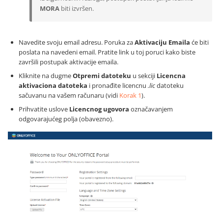
MORA
biti izvršen.
Navedite svoju email adresu. Poruka za
Aktivaciju Emaila
će biti
poslata na navedeni email. Pratite link u toj poruci kako biste
završili postupak aktivacije emaila.
Kliknite na dugme
Otpremi datoteku
u sekciji
Licencna
aktivaciona datoteka
i pronađite licencnu
.lic
datoteku
sačuvanu na vašem računaru (vidi
Korak 1
).
Prihvatite uslove
Licencnog ugovora
označavanjem
odgovarajućeg polja (obavezno).