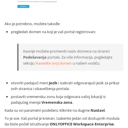
Ako je potrebno, možete takođe:
pregledati domen na koji je vaš portal registrovan;
Kasnije možete promeniti naziv domena na stranici
Podešavanja
portala. Za više informacija, pogledajte
sekciju
Navedite svoj domen
u našem vodiču.
otvoriti padajući meni
Jezik
i izabrati odgovarajući jezik za prikaz
svih stranica i obaveštenja portala;
postaviti vremensku zonu koja odgovara vašoj lokaciji iz
padajućeg menija
Vremenska zona
.
Kada su svi parametri podešeni, kliknite na dugme
Nastavi
.
To je sve. Vaš portal je kreiran. Izaberite jedan od dostupnih modula
da biste počeli istraživanje
ONLYOFFICE Workspace Enterprise
.