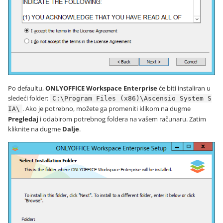
Po defaultu,
ONLYOFFICE Workspace Enterprise
će biti instaliran u
sledeći folder:
C:\Program Files (x86)\Ascensio System S
. Ako je potrebno, možete ga promeniti klikom na dugme
IA\
Pregledaj
i odabirom potrebnog foldera na vašem računaru. Zatim
kliknite na dugme
Dalje
.