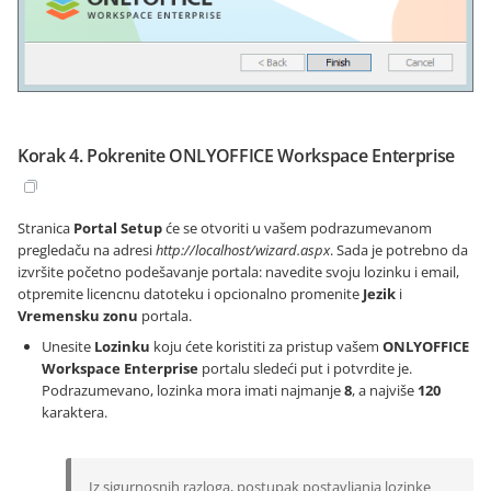
Korak 4. Pokrenite ONLYOFFICE Workspace Enterprise
Stranica
Portal Setup
će se otvoriti u vašem podrazumevanom
pregledaču na adresi
http://localhost/wizard.aspx
. Sada je potrebno da
izvršite početno podešavanje portala: navedite svoju lozinku i email,
otpremite licencnu datoteku i opcionalno promenite
Jezik
i
Vremensku zonu
portala.
Unesite
Lozinku
koju ćete koristiti za pristup vašem
ONLYOFFICE
Workspace Enterprise
portalu sledeći put i potvrdite je.
Podrazumevano, lozinka mora imati najmanje
8
, a najviše
120
karaktera.
Iz sigurnosnih razloga, postupak postavljanja lozinke