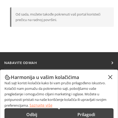
Od sada, možete takođe pokrenuti vaš portal koristeći
prečicu na radnoj površini.
NABAVITE ODMAH
Docs
SARAĐUJTE
Harmonija u vašim kolačićima
DocSpace
Naš sajt koristi kolačiće kako bi vam pružio prilagođeno iskustvo.
Za doprinosioce
PRIMAJTE VESTI
Kolačići nam pomažu da pokrenemo sajt, poboljšamo vaše
Workspace
Za prevodioce
pregledanje i omogućimo ciljani marketing i oglase. Možete u
Blog
Konektori
potpunosti pristati na naše korišćenje kolačića ili upravljati svojim
DOBIJTE POMOĆ
Za influensere
Saznajte više
preferencijama.
Desktop aplikacije
Forum
Slobodna radna mesta
KONTAKTIRAJTE NAS
Odbij
Prilagodi
Mobilne aplikacije