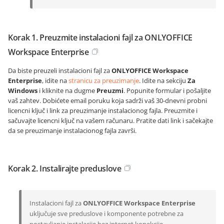
Korak 1. Preuzmite instalacioni fajl za ONLYOFFICE
Workspace Enterprise
Da biste preuzeli instalacioni fajl za
ONLYOFFICE Workspace
Enterprise
, idite na
stranicu za preuzimanje
. Idite na sekciju
Za
Windows
i kliknite na dugme
Preuzmi
. Popunite formular i pošaljite
vaš zahtev. Dobićete email poruku koja sadrži vaš 30-dnevni probni
licencni ključ i link za preuzimanje instalacionog fajla. Preuzmite i
sačuvajte licencni ključ na vašem računaru. Pratite dati link i sačekajte
da se preuzimanje instalacionog fajla završi.
Korak 2. Instalirajte preduslove
Instalacioni fajl za
ONLYOFFICE Workspace Enterprise
uključuje sve preduslove i komponente potrebne za