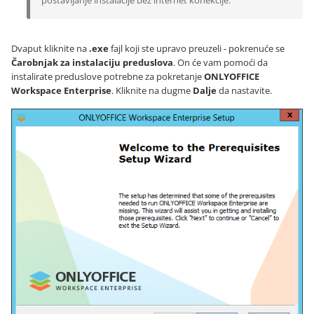
postavljanje instalacije bez internet konekcije.
Dvaput kliknite na
.exe
fajl koji ste upravo preuzeli - pokrenuće se
Čarobnjak za instalaciju preduslova
. On će vam pomoći da
instalirate preduslove potrebne za pokretanje
ONLYOFFICE
Workspace Enterprise
. Kliknite na dugme
Dalje
da nastavite.