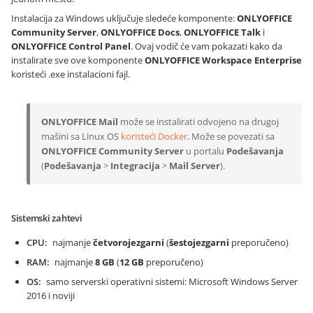
Instalacija za Windows uključuje sledeće komponente:
ONLYOFFICE
Community Server
,
ONLYOFFICE Docs
,
ONLYOFFICE Talk
i
ONLYOFFICE Control Panel
. Ovaj vodič će vam pokazati kako da
instalirate sve ove komponente
ONLYOFFICE Workspace Enterprise
koristeći .exe instalacioni fajl.
ONLYOFFICE Mail
može se instalirati odvojeno na drugoj
mašini sa Linux OS
koristeći Docker
. Može se povezati sa
ONLYOFFICE Community Server
u portalu
Podešavanja
(
Podešavanja
>
Integracija
>
Mail Server
).
Sistemski zahtevi
CPU
najmanje
četvorojezgarni
(
šestojezgarni
preporučeno)
RAM
najmanje
8 GB
(
12 GB
preporučeno)
OS
samo serverski operativni sistemi: Microsoft Windows Server
2016 i noviji