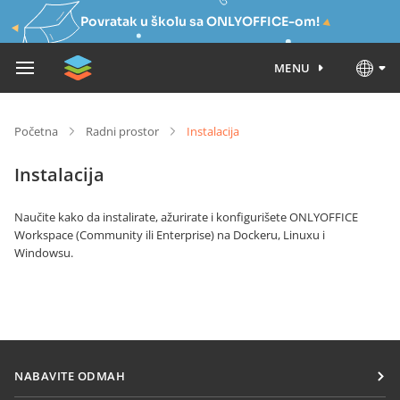
Povratak u školu sa ONLYOFFICE-om!
MENU
Početna
Radni prostor
Instalacija
Instalacija
Naučite kako da instalirate, ažurirate i konfigurišete ONLYOFFICE
Workspace (Community ili Enterprise) na Dockeru, Linuxu i
Windowsu.
NABAVITE ODMAH