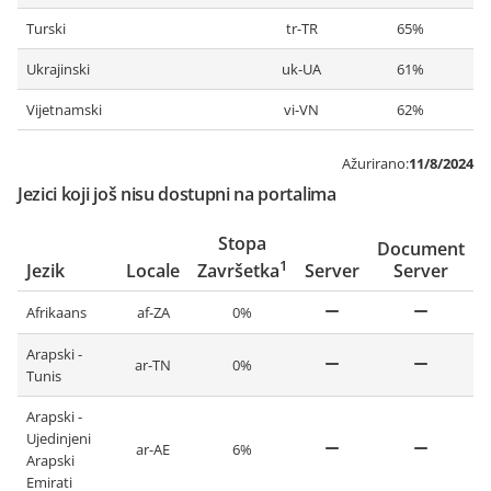
Turski
tr-TR
65%
Ukrajinski
uk-UA
61%
Vijetnamski
vi-VN
62%
Ažurirano:
11/8/2024
Jezici koji još nisu dostupni na portalima
Stopa
Document
1
Jezik
Locale
Server
Server
Završetka
Afrikaans
af-ZA
0%
Arapski -
ar-TN
0%
Tunis
Arapski -
Ujedinjeni
ar-AE
6%
Arapski
Emirati