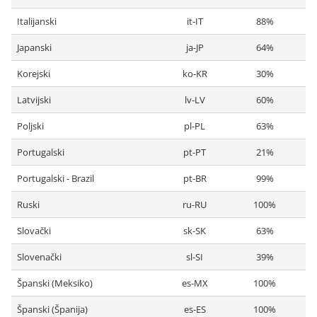
Italijanski
it-IT
88%
Japanski
ja-JP
64%
Korejski
ko-KR
30%
Latvijski
lv-LV
60%
Poljski
pl-PL
63%
Portugalski
pt-PT
21%
Portugalski - Brazil
pt-BR
99%
Ruski
ru-RU
100%
Slovački
sk-SK
63%
Slovenački
sl-SI
39%
Španski (Meksiko)
es-MX
100%
Španski (Španija)
es-ES
100%