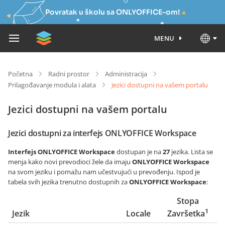
Povratak u školu sa ONLYOFFICE-om!
MENU
Početna
Radni prostor
Administracija
Prilagođavanje modula i alata
Jezici dostupni na vašem portalu
Jezici dostupni na vašem portalu
Jezici dostupni za interfejs ONLYOFFICE Workspace
Interfejs ONLYOFFICE Workspace
dostupan je na
27
jezika. Lista se
menja kako novi prevodioci žele da imaju
ONLYOFFICE Workspace
na svom jeziku i pomažu nam učestvujući u prevođenju. Ispod je
tabela svih jezika trenutno dostupnih za
ONLYOFFICE Workspace
:
Stopa
1
Jezik
Locale
Završetka