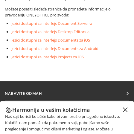
Možete posetiti sledeće stranice da pronađete informacije o
prevođenju ONLYOFFICE proizvoda:
Jezici dostupni za interfejs Document Server-a
Jezici dostupni za interfejs Desktop Editors-a
Jezici dostupni za interfejs Documents za iOS
Jezici dostupni za interfejs Documents za Android
Jezici dostupni za interfejs Projects za iOS
NABAVITE ODMAH
Docs
SARAĐUJTE
Harmonija u vašim kolačićima
DocSpace
Naš sajt koristi kolačiće kako bi vam pružio prilagođeno iskustvo.
Za doprinosioce
PRIMAJTE VESTI
Kolačići nam pomažu da pokrenemo sajt, poboljšamo vaše
Workspace
Za prevodioce
pregledanje i omogućimo ciljani marketing i oglase. Možete u
Blog
Konektori