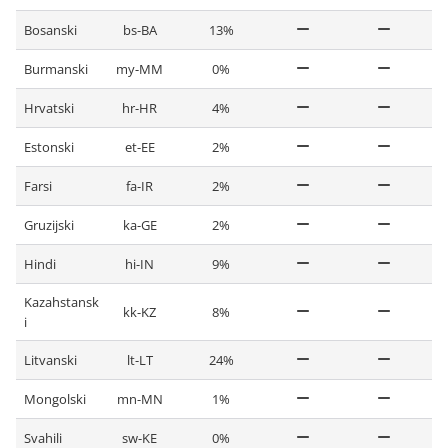
Bosanski
bs-BA
13%
Burmanski
my-MM
0%
Hrvatski
hr-HR
4%
Estonski
et-EE
2%
Farsi
fa-IR
2%
Gruzijski
ka-GE
2%
Hindi
hi-IN
9%
Kazahstansk
kk-KZ
8%
i
Litvanski
lt-LT
24%
Mongolski
mn-MN
1%
Svahili
sw-KE
0%