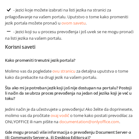
- Jezici koje možete izabrati na listi jezika na stranici za
prilagođavanje na vašem portalu. Uputstvo o tome kako promeniti
jezik portala možete pronaći u
ovom savetu
.
- Jezici koji su u procesu prevođenja i još uvek se ne mogu pronaći
na listi jezika na vašem portalu.
Korisni saveti
Kako promeniti trenutni jezik portala?
Molimo vas da pogledate
ovu stranicu
za detaljna uputstva o tome
kako da prebacite na drugi jezik na vašem portalu.
Šta ako mi je potreban jezik koji još nije dostupan na portalu? Postoji
li način da se ubrza proces prevođenja na jedan od jezika koji je već u
toku?
Jedini način je da učestvujete u prevođenju! Ako želite da doprinesete,
molimo vas da pročitate
ovaj vodič
o tome kako postati prevodilac za
ONLYOFFICE ili nam pišite na
documentation@onlyoffice.com
.
Gde mogu pronaći više informacija o prevođenju Document Server-a
(ili Community Server-a, ili Desktop Editors-a)?