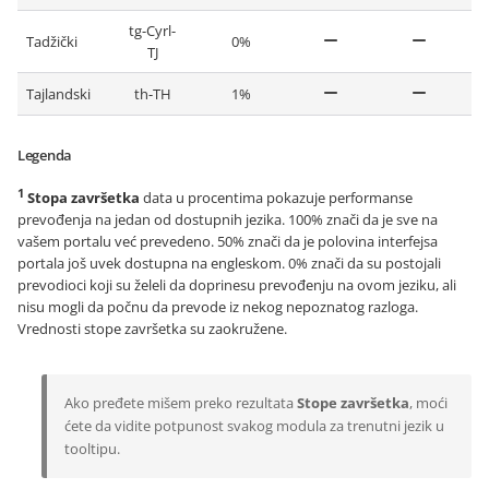
tg-Cyrl-
Tadžički
0%
TJ
Tajlandski
th-TH
1%
Legenda
1
Stopa završetka
data u procentima pokazuje performanse
prevođenja na jedan od dostupnih jezika. 100% znači da je sve na
vašem portalu već prevedeno. 50% znači da je polovina interfejsa
portala još uvek dostupna na engleskom. 0% znači da su postojali
prevodioci koji su želeli da doprinesu prevođenju na ovom jeziku, ali
nisu mogli da počnu da prevode iz nekog nepoznatog razloga.
Vrednosti stope završetka su zaokružene.
Ako pređete mišem preko rezultata
Stope završetka
, moći
ćete da vidite potpunost svakog modula za trenutni jezik u
tooltipu.