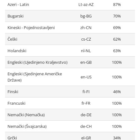
Azeri - Latin
Lt-az-AZ
87%
Bugarski
bg-BG
70%
Kineski - Pojednostavljeni
zh-CN
69%
Češki
cs-CZ
62%
Holandski
nl-NL
63%
Engleski (Ujedinjeno Kraljevstvo)
en-GB
100%
Engleski (Sjedinjene Američke
en-US
100%
Države)
Finski
fi-FI
46%
Francuski
fr-FR
100%
Nemački (Nemačka)
de-DE
100%
Nemački (Švajcarska)
de-CH
100%
Grčki
el-GR
34%