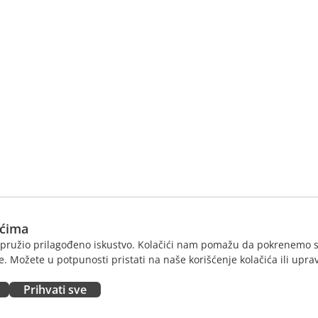
ićima
am pružio prilagođeno iskustvo. Kolačići nam pomažu da pokrenemo s
. Možete u potpunosti pristati na naše korišćenje kolačića ili uprav
Prihvati sve