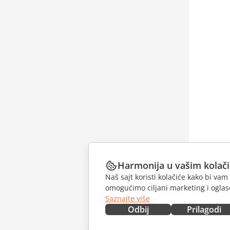
Harmonija u vašim kolač
Naš sajt koristi kolačiće kako bi v
omogućimo ciljani marketing i oglase
Saznajte više
Odbij
Prilagodi