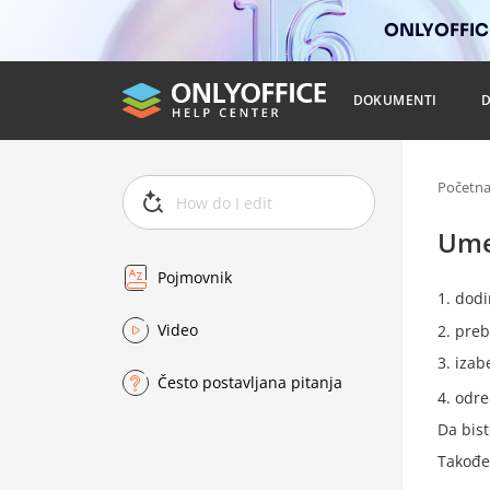
ONLYOFFICE
DOKUMENTI
Početn
Ume
Pojmovnik
dodi
Video
preb
izab
Često postavljana pitanja
odre
Da bist
Takođ