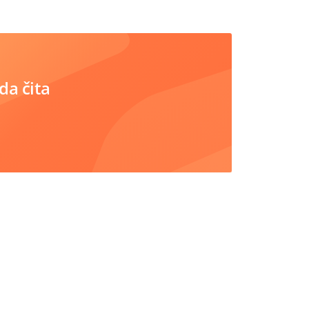
da čita