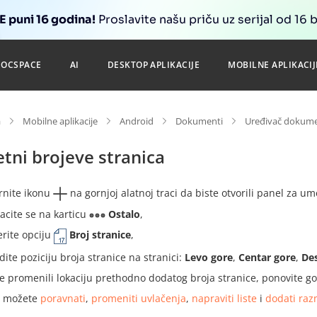
 puni 16 godina!
Proslavite našu priču uz serijal od 16 
DOCSPACE
AI
DESKTOP APLIKACIJE
MOBILNE APLIKACIJ
a
Mobilne aplikacije
Android
Dokumenti
Uređivač dokum
tni brojeve stranica
rnite ikonu
na gornjoj alatnoj traci da biste otvorili panel za u
acite se na karticu
Ostalo
,
erite opciju
Broj stranice
,
dite poziciju broja stranice na stranici:
Levo gore
,
Centar gore
,
De
e promenili lokaciju prethodno dodatog broja stranice, ponovite go
e možete
poravnati
,
promeniti uvlačenja
,
napraviti liste
i
dodati ra