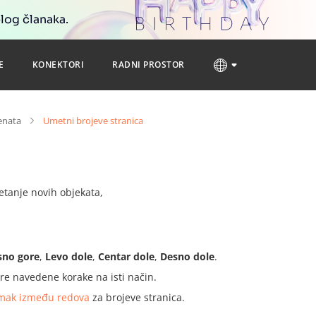
blog članaka.
E
KONEKTORI
RADNI PROSTOR
enata
Umetni brojeve stranica
metanje novih objekata,
sno gore
,
Levo dole
,
Centar dole
,
Desno dole
.
re navedene korake na isti način.
zmak između redova
za brojeve stranica.