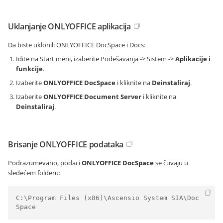
Uklanjanje ONLYOFFICE aplikacija
Da biste uklonili ONLYOFFICE DocSpace i Docs:
Idite na Start meni, izaberite Podešavanja -> Sistem ->
Aplikacije i
funkcije
.
Izaberite
ONLYOFFICE DocSpace
i kliknite na
Deinstaliraj
.
Izaberite
ONLYOFFICE Document Server
i kliknite na
Deinstaliraj
.
Brisanje ONLYOFFICE podataka
Podrazumevano, podaci
ONLYOFFICE DocSpace
se čuvaju u
sledećem folderu:
C:\Program Files (x86)\Ascensio System SIA\Doc
Space