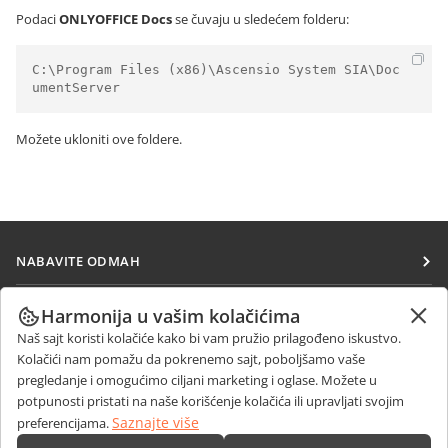
Podaci
ONLYOFFICE Docs
se čuvaju u sledećem folderu:
C:\Program Files (x86)\Ascensio System SIA\Doc
umentServer
Možete ukloniti ove foldere.
NABAVITE ODMAH
Docs
SARAĐUJTE
Harmonija u vašim kolačićima
DocSpace
Naš sajt koristi kolačiće kako bi vam pružio prilagođeno iskustvo.
Za doprinosioce
PRIMAJTE VESTI
Kolačići nam pomažu da pokrenemo sajt, poboljšamo vaše
Workspace
Za prevodioce
pregledanje i omogućimo ciljani marketing i oglase. Možete u
Blog
Konektori
potpunosti pristati na naše korišćenje kolačića ili upravljati svojim
DOBIJTE POMOĆ
Za influensere
Saznajte više
preferencijama.
Desktop aplikacije
Forum
Slobodna radna mesta