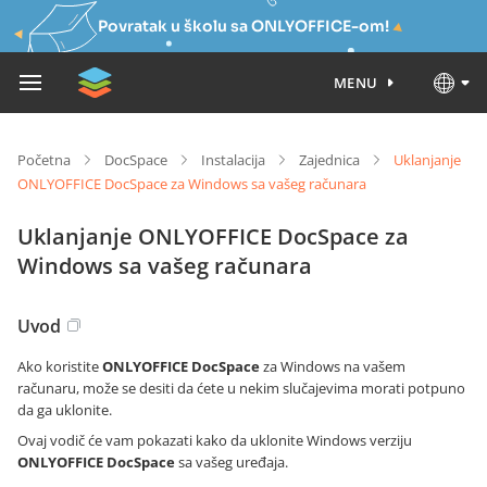
Povratak u školu sa ONLYOFFICE-om!
MENU
Početna
DocSpace
Instalacija
Zajednica
Uklanjanje
ONLYOFFICE DocSpace za Windows sa vašeg računara
Uklanjanje ONLYOFFICE DocSpace za
Windows sa vašeg računara
Uvod
Ako koristite
ONLYOFFICE DocSpace
za Windows na vašem
računaru, može se desiti da ćete u nekim slučajevima morati potpuno
da ga uklonite.
Ovaj vodič će vam pokazati kako da uklonite Windows verziju
ONLYOFFICE DocSpace
sa vašeg uređaja.