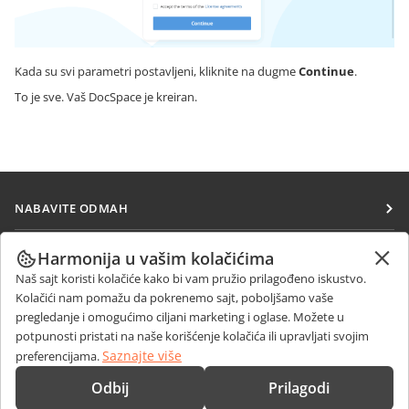
Kada su svi parametri postavljeni, kliknite na dugme
Continue
.
To je sve. Vaš DocSpace je kreiran.
NABAVITE ODMAH
Docs
SARAĐUJTE
Harmonija u vašim kolačićima
DocSpace
Naš sajt koristi kolačiće kako bi vam pružio prilagođeno iskustvo.
Za doprinosioce
PRIMAJTE VESTI
Kolačići nam pomažu da pokrenemo sajt, poboljšamo vaše
Workspace
Za prevodioce
pregledanje i omogućimo ciljani marketing i oglase. Možete u
Blog
Konektori
potpunosti pristati na naše korišćenje kolačića ili upravljati svojim
DOBIJTE POMOĆ
Za influensere
Saznajte više
preferencijama.
Desktop aplikacije
Forum
Slobodna radna mesta
KONTAKTIRAJTE NAS
Odbij
Prilagodi
Mobilne aplikacije
Kursevi obuke