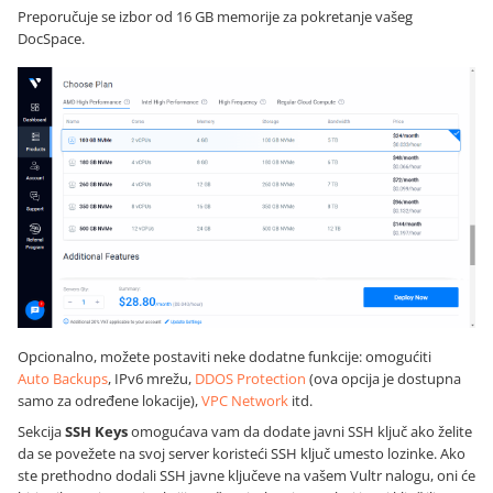
Preporučuje se izbor od 16 GB memorije za pokretanje vašeg
DocSpace.
Opcionalno, možete postaviti neke dodatne funkcije: omogućiti
Auto Backups
, IPv6 mrežu,
DDOS Protection
(ova opcija je dostupna
samo za određene lokacije),
VPC Network
itd.
Sekcija
SSH Keys
omogućava vam da dodate javni SSH ključ ako želite
da se povežete na svoj server koristeći SSH ključ umesto lozinke. Ako
ste prethodno dodali SSH javne ključeve na vašem Vultr nalogu, oni će