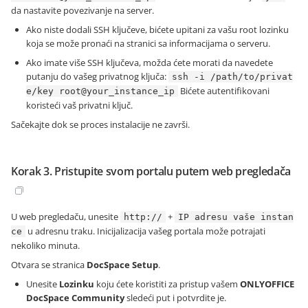
da nastavite povezivanje na server.
Ako niste dodali SSH ključeve, bićete upitani za vašu root lozinku
koja se može pronaći na stranici sa informacijama o serveru.
Ako imate više SSH ključeva, možda ćete morati da navedete
putanju do vašeg privatnog ključa:
ssh -i /path/to/privat
Bićete autentifikovani
e/key root@your_instance_ip
koristeći vaš privatni ključ.
Sačekajte dok se proces instalacije ne završi.
Korak 3. Pristupite svom portalu putem web pregledača
U web pregledaču, unesite
+
http://
IP adresu vaše instan
u adresnu traku. Inicijalizacija vašeg portala može potrajati
ce
nekoliko minuta.
Otvara se stranica
DocSpace Setup
.
Unesite
Lozinku
koju ćete koristiti za pristup vašem
ONLYOFFICE
DocSpace Community
sledeći put i potvrdite je.