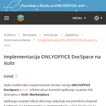
Povratak u školu sa ONLYOFFICE-om!
MENU
Početna
DocSpace
Instalacija
Zajednica
Hostovana rešenja
Implementacija ONLYOFFICE DocSpace na
Vultr
Implementacija ONLYOFFICE DocSpace na
Vultr
Uvod
Sada možete lako implementirati Docker verziju
ONLYOFFICE
DocSpace
u
Vultr
infrastrukturi koristeći aplikaciju na jedan klik
dostupnu u
Vultr Marketplace
.
Aplikacija na jedan klik je slika koja uključuje sve potrebne unapred
konfigurisane komponente za implementaciju vašeg DocSpace na