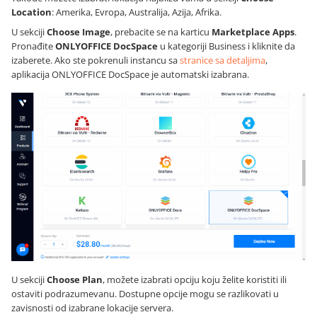
Location
: Amerika, Evropa, Australija, Azija, Afrika.
U sekciji
Choose Image
, prebacite se na karticu
Marketplace Apps
.
Pronađite
ONLYOFFICE DocSpace
u kategoriji Business i kliknite da
izaberete. Ako ste pokrenuli instancu sa
stranice sa detaljima
,
aplikacija ONLYOFFICE DocSpace je automatski izabrana.
U sekciji
Choose Plan
, možete izabrati opciju koju želite koristiti ili
ostaviti podrazumevanu. Dostupne opcije mogu se razlikovati u
zavisnosti od izabrane lokacije servera.