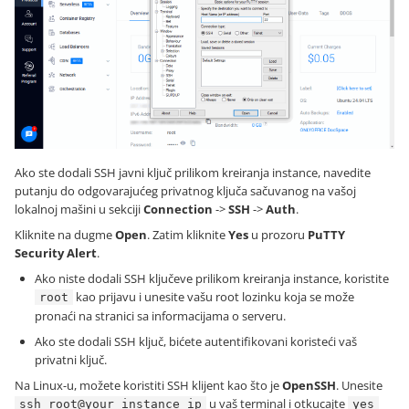
Ako ste dodali SSH javni ključ prilikom kreiranja instance, navedite
putanju do odgovarajućeg privatnog ključa sačuvanog na vašoj
lokalnoj mašini u sekciji
Connection
->
SSH
->
Auth
.
Kliknite na dugme
Open
. Zatim kliknite
Yes
u prozoru
PuTTY
Security Alert
.
Ako niste dodali SSH ključeve prilikom kreiranja instance, koristite
kao prijavu i unesite vašu root lozinku koja se može
root
pronaći na stranici sa informacijama o serveru.
Ako ste dodali SSH ključ, bićete autentifikovani koristeći vaš
privatni ključ.
Na Linux-u, možete koristiti SSH klijent kao što je
OpenSSH
. Unesite
u vaš terminal i otkucajte
ssh root@your_instance_ip
yes