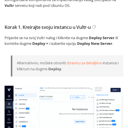
Vultr
serveru koji radi pod Ubuntu OS.
Korak 1. Kreirajte svoju instancu u Vultr-u
Prijavite se na svoj Vultr nalog i kliknite na dugme
Deploy Server
ili
koristite dugme
Deploy +
i izaberite opciju
Deploy New Server
.
Alternativno, možete otvoriti
stranicu sa detaljima
instance i
kliknuti na dugme
Deploy
.