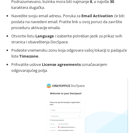
Podrazumevano, lozinka mora biti najmanje
8
, a najviše
30
karaktera dugačka.
Navedite svoju email adresu. Poruka za
Email Activation
će biti
poslata na navedeni email. Pratite link u ovoj poruci da završite
proceduru aktivacije emaila.
Otvorite listu
Language
i izaberite potreban jezik za prikaz svih
stranica i obaveštenja DocSpace.
Podesite vremensku zonu koja odgovara vašoj lokaciji iz padajuće
liste
Timezone
.
Prihvatite uslove
License agreements
označavanjem
odgovarajućeg polja.