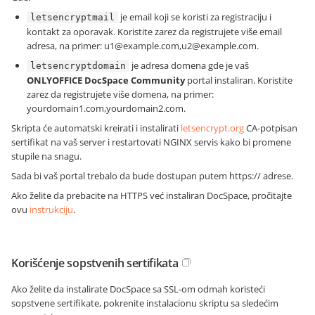
je email koji se koristi za registraciju i
letsencryptmail
kontakt za oporavak. Koristite zarez da registrujete više email
adresa, na primer: u1@example.com,u2@example.com.
je adresa domena gde je vaš
letsencryptdomain
ONLYOFFICE DocSpace Community
portal instaliran. Koristite
zarez da registrujete više domena, na primer:
yourdomain1.com,yourdomain2.com.
Skripta će automatski kreirati i instalirati
letsencrypt.org
CA-potpisan
sertifikat na vaš server i restartovati NGINX servis kako bi promene
stupile na snagu.
Sada bi vaš portal trebalo da bude dostupan putem
https://
adrese.
Ako želite da prebacite na HTTPS već instaliran DocSpace, pročitajte
ovu
instrukciju
.
Korišćenje sopstvenih sertifikata
Ako želite da instalirate DocSpace sa SSL-om odmah koristeći
sopstvene sertifikate, pokrenite instalacionu skriptu sa sledećim