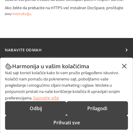
Ako želite da prebacite na HTTPS već instaliran DocSpace, pročitajte
ovu
instrukciju
.
NABAVITE ODMAH
Docs
SARAĐUJTE
Harmonija u vašim kolačićima
DocSpace
Naš sajt koristi kolačiće kako bi vam pružio prilagođeno iskustvo.
Za doprinosioce
PRIMAJTE VESTI
Kolačići nam pomažu da pokrenemo sajt, poboljšamo vaše
Workspace
Za prevodioce
pregledanje i omogućimo ciljani marketing i oglase. Možete u
Blog
Konektori
potpunosti pristati na naše korišćenje kolačića ili upravljati svojim
DOBIJTE POMOĆ
Za influensere
Saznajte više
preferencijama.
Desktop aplikacije
Forum
Slobodna radna mesta
KONTAKTIRAJTE NAS
Odbij
Prilagodi
Mobilne aplikacije
Kursevi obuke
Pitanja o prodaji
sales@onlyoffice.com
onlyoffice.com
Prihvati sve
Vebinari
Upiti partnera
partners@onlyoffice.com
© Ascensio System SIA 2026. Sva prava zadržana
Bele knjige