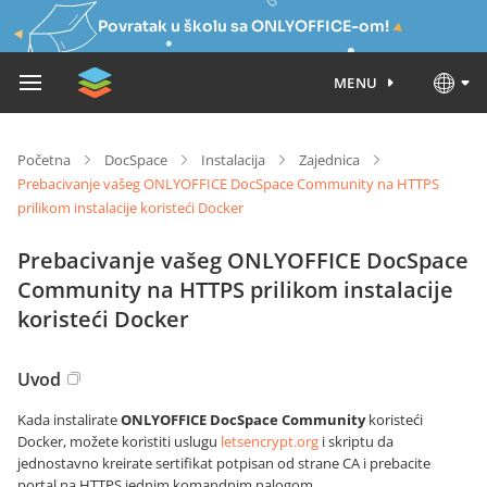
Povratak u školu sa ONLYOFFICE-om!
MENU
Početna
DocSpace
Instalacija
Zajednica
Prebacivanje vašeg ONLYOFFICE DocSpace Community na HTTPS
prilikom instalacije koristeći Docker
Prebacivanje vašeg ONLYOFFICE DocSpace
Community na HTTPS prilikom instalacije
koristeći Docker
Uvod
Kada instalirate
ONLYOFFICE DocSpace Community
koristeći
Docker, možete koristiti uslugu
letsencrypt.org
i skriptu da
jednostavno kreirate sertifikat potpisan od strane CA i prebacite
portal na HTTPS jednim komandnim nalogom.