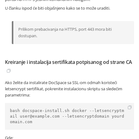
U članku ispod će biti objašnjeno kako se to može uraditi.
Prilikom prebacivanja na HTTPS, port 443 mora biti
dostupan.
Kreiranje i instalacija sertifikata potpisanog od strane CA
Ako želite da instalirate DocSpace sa SSL-om odmah koristeći
letsencrypt sertifikat, pokrenite instalacionu skriptu sa sledećim
parametrima:
bash docspace-install.sh docker --letsencryptm
ail user@example.com --letsencryptdomain yourd
omain.com
Gde: