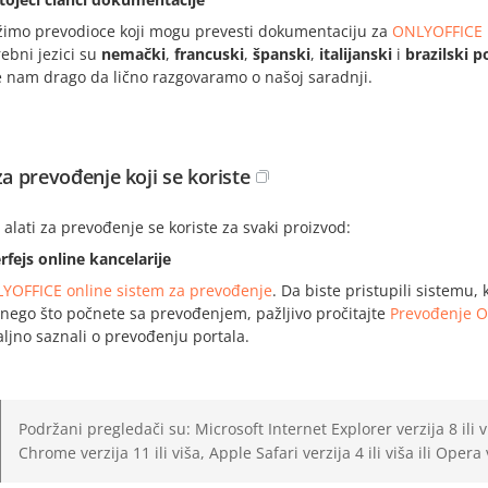
žimo prevodioce koji mogu prevesti dokumentaciju za
ONLYOFFICE 
rebni jezici su
nemački
,
francuski
,
španski
,
italijanski
i
brazilski p
e nam drago da lično razgovaramo o našoj saradnji.
za prevođenje koji se koriste
 alati za prevođenje se koriste za svaki proizvod:
erfejs online kancelarije
YOFFICE online sistem za prevođenje
. Da biste pristupili sistemu,
 nego što počnete sa prevođenjem, pažljivo pročitajte
Prevođenje O
aljno saznali o prevođenju portala.
Podržani pregledači su: Microsoft Internet Explorer verzija 8 ili vi
Chrome verzija 11 ili viša, Apple Safari verzija 4 ili viša ili Opera v