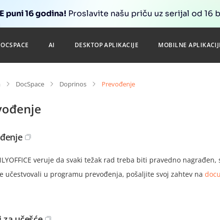
 puni 16 godina!
Proslavite našu priču uz serijal od 16 
DOCSPACE
AI
DESKTOP APLIKACIJE
MOBILNE APLIKACIJ
a
DocSpace
Doprinos
Prevođenje
vođenje
đenje
LYOFFICE veruje da svaki težak rad treba biti pravedno nagrađen, s
e učestvovali u programu prevođenja, pošaljite svoj zahtev na
docu
i za učešće