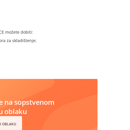
CE možete dobiti:
ra za skladištenje;
e na sopstvenom
 u oblaku
 U OBLAKU