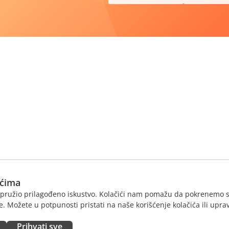
ićima
am pružio prilagođeno iskustvo. Kolačići nam pomažu da pokrenemo s
. Možete u potpunosti pristati na naše korišćenje kolačića ili uprav
Prihvati sve