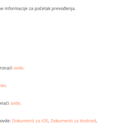
ne informacije za početak prevođenja.
ronaći
ovde
.
vde
.
onaći
ovde
.
 ovde:
Dokumenti za iOS
,
Dokumenti za Android
,