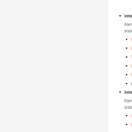
int
For
sis
int
For
sis