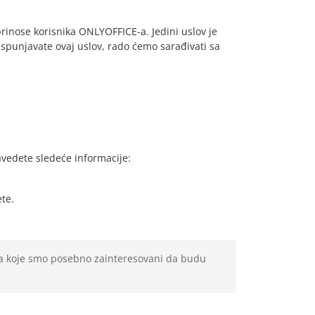
nose korisnika ONLYOFFICE-a. Jedini uslov je
ispunjavate ovaj uslov, rado ćemo sarađivati sa
vedete sledeće informacije:
ete.
a koje smo posebno zainteresovani da budu