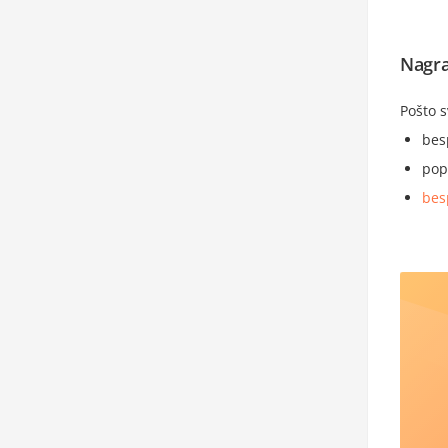
Nagra
Pošto 
bes
pop
bes