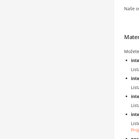
Naše os
Mater
Možete 
int
Lis
int
Lis
int
Lis
int
Lis
Proj
pos