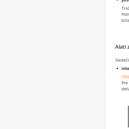
Tra
Pot
bić
Alati 
Sledeći
int
ONL
Pre
det