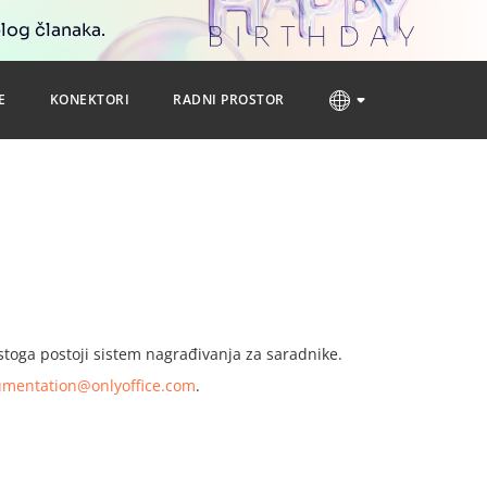
blog članaka.
E
KONEKTORI
RADNI PROSTOR
toga postoji sistem nagrađivanja za saradnike.
mentation@onlyoffice.com
.