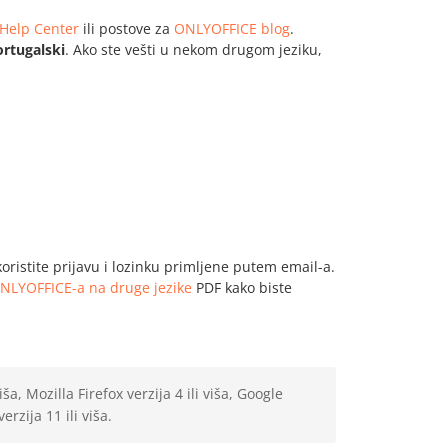
Help Center
ili postove za
ONLYOFFICE blog
.
ortugalski
. Ako ste vešti u nekom drugom jeziku,
 koristite prijavu i lozinku primljene putem email-a.
NLYOFFICE-a na druge jezike
PDF kako biste
ša, Mozilla Firefox verzija 4 ili viša, Google
erzija 11 ili viša.