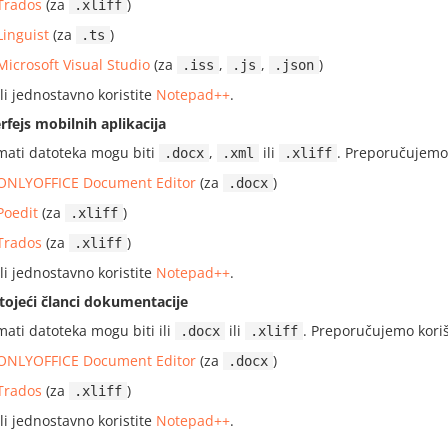
Trados
(za
)
.xliff
Linguist
(za
)
.ts
Microsoft Visual Studio
(za
,
,
)
.iss
.js
.json
ili jednostavno koristite
Notepad++
.
erfejs mobilnih aplikacija
mati datoteka mogu biti
,
ili
. Preporučujemo 
.docx
.xml
.xliff
ONLYOFFICE Document Editor
(za
)
.docx
Poedit
(za
)
.xliff
Trados
(za
)
.xliff
ili jednostavno koristite
Notepad++
.
tojeći članci dokumentacije
mati datoteka mogu biti ili
ili
. Preporučujemo koriš
.docx
.xliff
ONLYOFFICE Document Editor
(za
)
.docx
Trados
(za
)
.xliff
ili jednostavno koristite
Notepad++
.