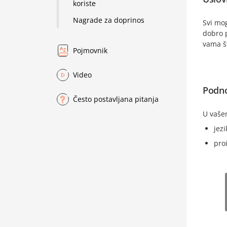
koriste
Nagrade za doprinos
Svi mo
dobro p
vama š
Pojmovnik
Video
Podno
Često postavljana pitanja
U vaše
jezi
proi