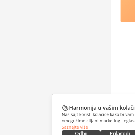
Harmonija u vašim kolač
Naš sajt koristi kolačiće kako bi v
omogućimo ciljani marketing i oglase
Saznajte više
Odbij
Prilagodi