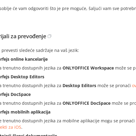
oblje će vam odgovoriti što je pre moguće, šaljući vam sve potreb
ijali za prevođenje
prevesti sledeće sadržaje na vaš jezik:
erfejs online kancelarije
ta trenutno dostupnih jezika za
ONLYOFFICE Workspace
može se p
erfejs Desktop Editors
ta trenutno dostupnih jezika za
Desktop Editors
može se pronaći
o
erfejs DocSpace
ta trenutno dostupnih jezika za
ONLYOFFICE DocSpace
može se pr
erfejs mobilnih aplikacija
te trenutno dostupnih jezika za mobilne aplikacije mogu se pronaći
ekti za iOS
.
tojeći članci dokumentacije