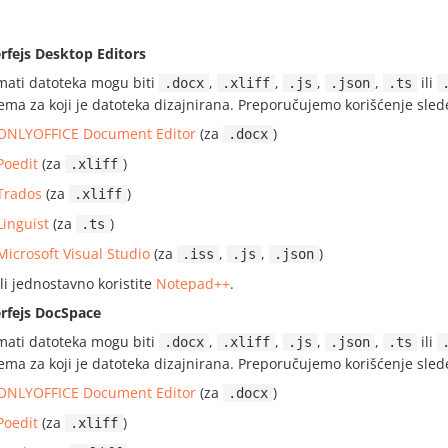
erfejs Desktop Editors
mati datoteka mogu biti
,
,
,
,
ili
.docx
.xliff
.js
.json
.ts
tema za koji je datoteka dizajnirana. Preporučujemo korišćenje sled
ONLYOFFICE Document Editor
(za
)
.docx
Poedit
(za
)
.xliff
Trados
(za
)
.xliff
Linguist
(za
)
.ts
Microsoft Visual Studio
(za
,
,
)
.iss
.js
.json
ili jednostavno koristite
Notepad++
.
erfejs DocSpace
mati datoteka mogu biti
,
,
,
,
ili
.docx
.xliff
.js
.json
.ts
tema za koji je datoteka dizajnirana. Preporučujemo korišćenje sled
ONLYOFFICE Document Editor
(za
)
.docx
Poedit
(za
)
.xliff