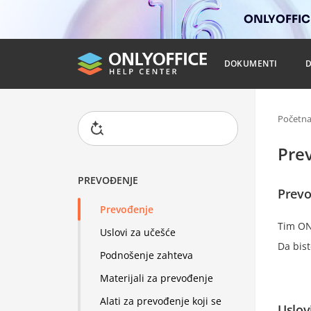
ONLYOFFICE
DOKUMENTI
Početn
Pre
PREVOĐENJE
Prevo
Prevođenje
Tim ON
Uslovi za učešće
Da bist
Podnošenje zahteva
Materijali za prevođenje
Alati za prevođenje koji se
Uslov