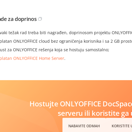
de za doprinos
svaki težak rad treba biti nagrađen, doprinosom projektu ONLYOFFI
platan ONLYOFFICE cloud bez ograničenja korisnika i sa 2 GB prosto
ust za ONLYOFFICE rešenja koja se hostuju samostalno;
platan ONLYOFFICE Home Server
.
Hostujte ONLYOFFICE DocSpac
serveru ili koristite ga
NABAVITE ODMAH
KORISTITE