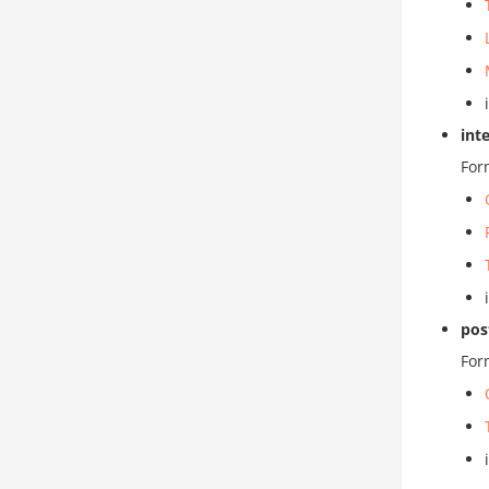
int
For
pos
For