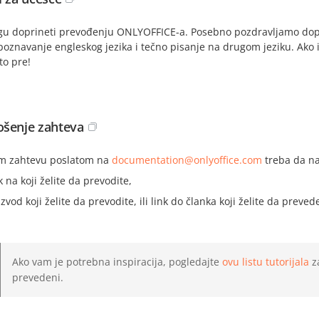
gu doprineti prevođenju ONLYOFFICE-a. Posebno pozdravljamo dopri
oznavanje engleskog jezika i tečno pisanje na drugom jeziku. Ako 
to pre!
šenje zahteva
m zahtevu poslatom na
documentation@onlyoffice.com
treba da na
k na koji želite da prevodite,
zvod koji želite da prevodite, ili link do članka koji želite da preved
Ako vam je potrebna inspiracija, pogledajte
ovu listu tutorijala
z
prevedeni.