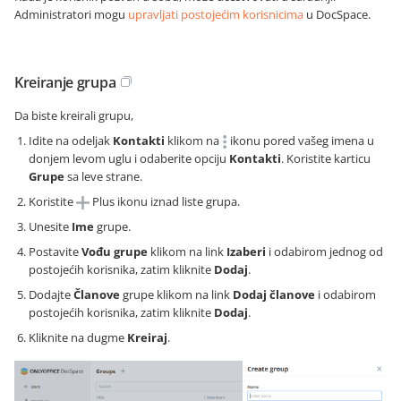
Administratori mogu
upravljati postojećim korisnicima
u DocSpace.
Kreiranje grupa
Da biste kreirali grupu,
Idite na odeljak
Kontakti
klikom na
ikonu pored vašeg imena u
donjem levom uglu i odaberite opciju
Kontakti
. Koristite karticu
Grupe
sa leve strane.
Koristite
Plus ikonu iznad liste grupa.
Unesite
Ime
grupe.
Postavite
Vođu grupe
klikom na link
Izaberi
i odabirom jednog od
postojećih korisnika, zatim kliknite
Dodaj
.
Dodajte
Članove
grupe klikom na link
Dodaj članove
i odabirom
postojećih korisnika, zatim kliknite
Dodaj
.
Kliknite na dugme
Kreiraj
.