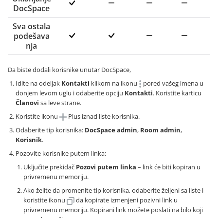
DocSpace
Sva ostala
podešava
nja
Da biste dodali korisnike unutar DocSpace,
Idite na odeljak
Kontakti
klikom na ikonu
pored vašeg imena u
donjem levom uglu i odaberite opciju
Kontakti
. Koristite karticu
Članovi
sa leve strane.
Koristite ikonu
Plus iznad liste korisnika.
Odaberite tip korisnika:
DocSpace admin
,
Room admin
,
Korisnik
.
Pozovite korisnike putem linka:
Uključite prekidač
Pozovi putem linka
– link će biti kopiran u
privremenu memoriju.
Ako želite da promenite tip korisnika, odaberite željeni sa liste i
koristite ikonu
da kopirate izmenjeni pozivni link u
privremenu memoriju. Kopirani link možete poslati na bilo koji