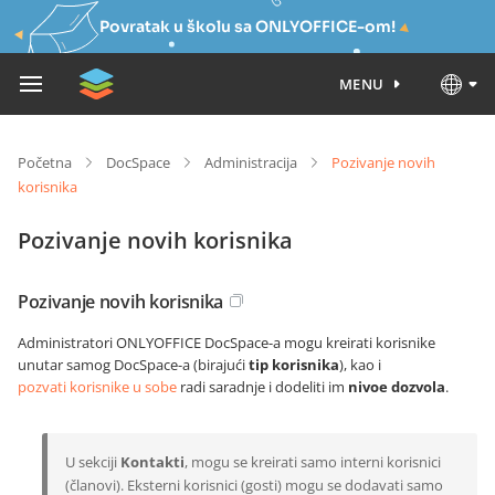
Povratak u školu sa ONLYOFFICE-om!
MENU
Početna
DocSpace
Administracija
Pozivanje novih
korisnika
Pozivanje novih korisnika
Pozivanje novih korisnika
Administratori ONLYOFFICE DocSpace-a mogu kreirati korisnike
unutar samog DocSpace-a (birajući
tip korisnika
), kao i
pozvati korisnike u sobe
radi saradnje i dodeliti im
nivoe dozvola
.
U sekciji
Kontakti
, mogu se kreirati samo interni korisnici
(članovi). Eksterni korisnici (gosti) mogu se dodavati samo