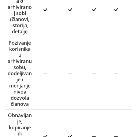
a o
arhivirano
j sobi
(članovi,
istorija,
detalji)
Pozivanje
korisnika
u
arhiviranu
sobu,
dodeljivan
je i
menjanje
nivoa
dozvola
članova
Obnavljan
je,
kopiranje
ili