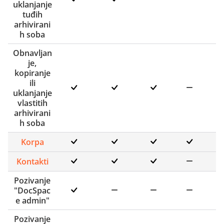
uklanjanje
tuđih
arhivirani
h soba
Obnavljan
je,
kopiranje
ili
uklanjanje
vlastitih
arhivirani
h soba
Korpa
Kontakti
Pozivanje
"DocSpac
e admin"
Pozivanje