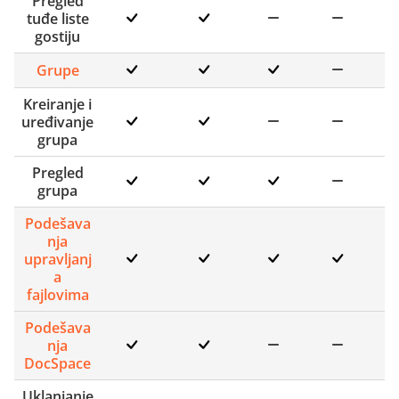
Pregled
tuđe liste
gostiju
Grupe
Kreiranje i
uređivanje
grupa
Pregled
grupa
Podešava
nja
upravljanj
a
fajlovima
Podešava
nja
DocSpace
Uklanjanje