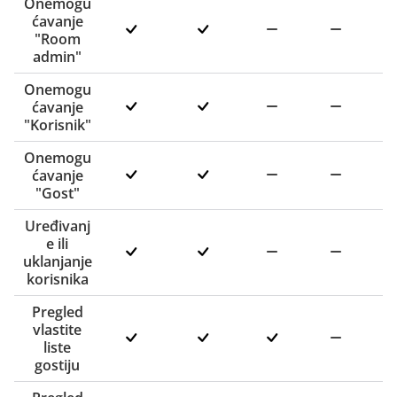
Onemogu
ćavanje
"Room
admin"
Onemogu
ćavanje
"Korisnik"
Onemogu
ćavanje
"Gost"
Uređivanj
e ili
uklanjanje
korisnika
Pregled
vlastite
liste
gostiju