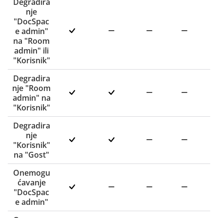
Degradira
nje
"DocSpac
e admin"
na "Room
admin" ili
"Korisnik"
Degradira
nje "Room
admin" na
"Korisnik"
Degradira
nje
"Korisnik"
na "Gost"
Onemogu
ćavanje
"DocSpac
e admin"