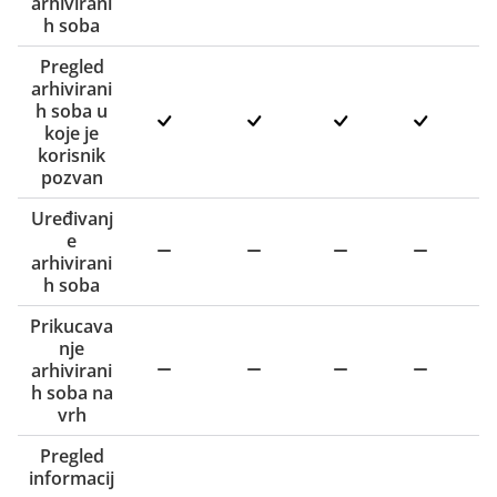
arhivirani
h soba
Pregled
arhivirani
h soba u
koje je
korisnik
pozvan
Uređivanj
e
arhivirani
h soba
Prikucava
nje
arhivirani
h soba na
vrh
Pregled
informacij