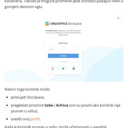
karaktera). Takođe je moguće promeniti jezik koristeći padajući meni u
gornjem desnom uglu.
Nakon toga korisnik može:
pristupiti DocSpace,
pregledati prostore
Sobe
i
Arhiva
(oni su prazni ako korisnik nije
pozvan u sobu),
urediti svoj
profil
.
Kada je korisnik pozvan u sobu, može učestvovati u saradnji.