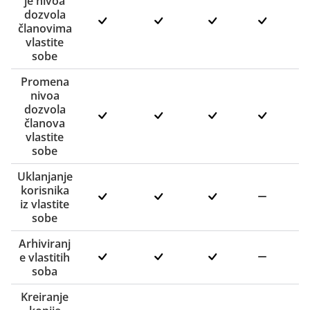
je nivoa
dozvola
članovima
vlastite
sobe
Promena
nivoa
dozvola
članova
vlastite
sobe
Uklanjanje
korisnika
iz vlastite
sobe
Arhiviranj
e vlastitih
soba
Kreiranje