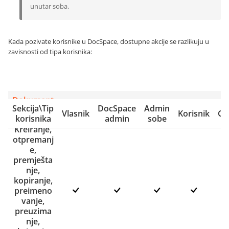
unutar soba.
Kada pozivate korisnike u DocSpace, dostupne akcije se razlikuju u
zavisnosti od tipa korisnika:
Dokument
Sekcija\Tip
DocSpace
Admin
i
Vlasnik
Korisnik
Go
korisnika
admin
sobe
Kreiranje,
otpremanj
e,
premješta
nje,
kopiranje,
preimeno
vanje,
preuzima
nje,