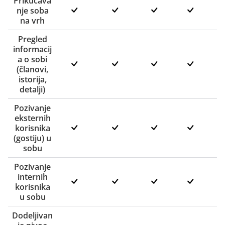
Prikucava
nje soba
na vrh
Pregled
informacij
a o sobi
(članovi,
istorija,
detalji)
Pozivanje
eksternih
korisnika
(gostiju) u
sobu
Pozivanje
internih
korisnika
u sobu
Dodeljivan