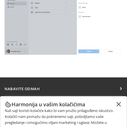
NABAVITE ODMAH
Docs
SARAĐUJTE
Harmonija u vašim kolačićima
DocSpace
Naš sajt koristi kolačiće kako bi vam pružio prilagođeno iskustvo.
Za doprinosioce
PRIMAJTE VESTI
Kolačići nam pomažu da pokrenemo sajt, poboljšamo vaše
Workspace
Za prevodioce
pregledanje i omogućimo ciljani marketing i oglase. Možete u
Blog
Konektori