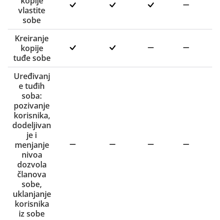
kopije
vlastite
sobe
Kreiranje
kopije
tuđe sobe
Uređivanj
e tuđih
soba:
pozivanje
korisnika,
dodeljivan
je i
menjanje
nivoa
dozvola
članova
sobe,
uklanjanje
korisnika
iz sobe