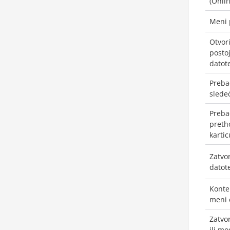
(Onlin
Meni 
Otvor
posto
datot
Preba
slede
Preba
preth
kartic
Zatvor
datot
Konte
meni 
Zatvo
ili mo