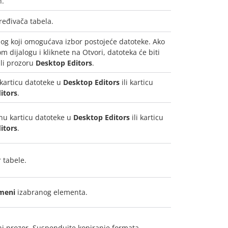
n.
eđivača tabela.
log koji omogućava izbor postojeće datoteke. Ako
 dijalogu i kliknete na Otvori, datoteka će biti
ili prozoru
Desktop Editors
.
 karticu datoteke u
Desktop Editors
ili karticu
itors
.
nu karticu datoteke u
Desktop Editors
ili karticu
itors
.
 tabele.
meni
izabranog elementa.
ni prozor. Suspendujte kopiranje formata.