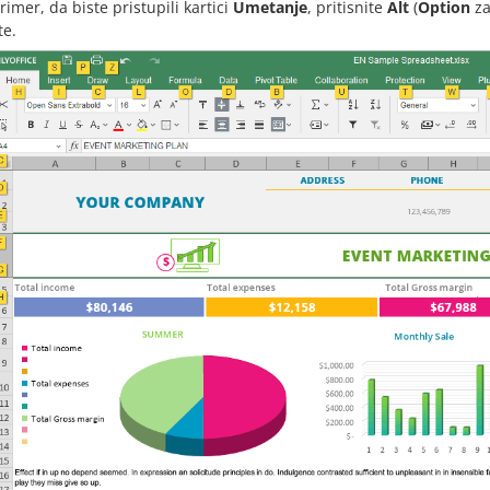
rimer, da biste pristupili kartici
Umetanje
, pritisnite
Alt
(
Option
za
te.