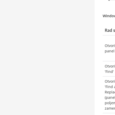
Windo
Rad 
Otvori
panel
Otvor
'Find'
Otvor
'Find
Repla
(panel
polje
zame