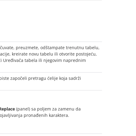
čuvate, preuzmete, odštampate trenutnu tabelu,
ije, kreirate novu tabelu ili otvorite postojeću,
i Uređivača tabela ili njegovim naprednim
iste započeli pretragu ćelije koja sadrži
Replace
(panel) sa poljem za zamenu da
pojavljivanja pronađenih karaktera.