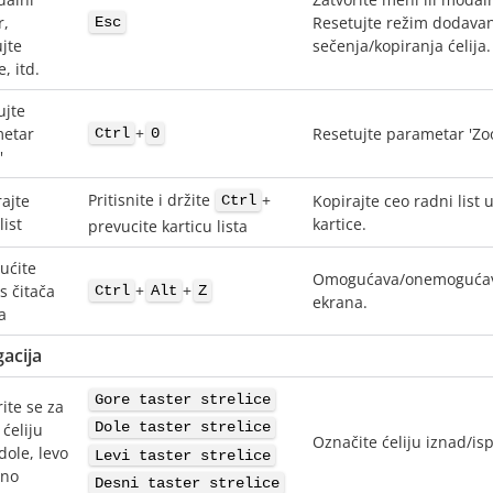
r,
Resetujte režim dodavanj
Esc
jte
sečenja/kopiranja ćelija
, itd.
ujte
+
etar
Resetujte parametar 'Z
Ctrl
0
'
Pritisnite i držite
+
rajte
Kopirajte ceo radni list 
Ctrl
list
kartice.
prevucite karticu lista
ućite
Omogućava/onemogućava p
+
+
s čitača
Ctrl
Alt
Z
ekrana.
a
acija
Gore taster strelice
ite se za
Dole taster strelice
ćeliju
Označite ćeliju iznad/is
dole, levo
Levi taster strelice
sno
Desni taster strelice