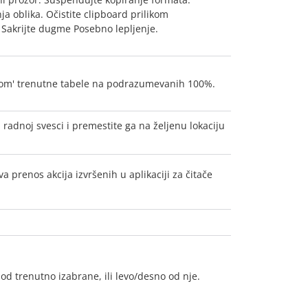
a oblika. Očistite clipboard prilikom
. Sakrijte dugme Posebno lepljenje.
oom' trenutne tabele na podrazumevanih 100%.
u radnoj svesci i premestite ga na željenu lokaciju
renos akcija izvršenih u aplikaciji za čitače
pod trenutno izabrane, ili levo/desno od nje.