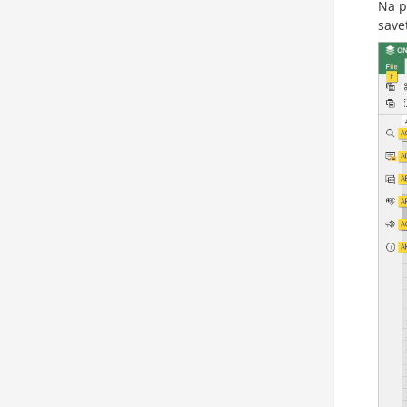
Na p
save