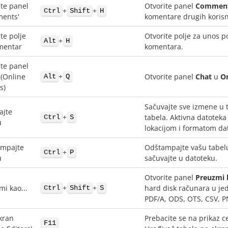
ite panel
Otvorite panel
Commen
+
+
Ctrl
Shift
H
ents'
komentare drugih korisn
te polje
Otvorite polje za unos 
+
Alt
H
mentar
komentara.
ite panel
+
 (Online
Otvorite panel
Chat
u
On
Alt
Q
s)
Sačuvajte sve izmene u 
ajte
+
tabela. Aktivna datotek
Ctrl
S
u
lokacijom i formatom da
mpajte
Odštampajte vašu tabelu
+
Ctrl
P
u
sačuvajte u datoteku.
Otvorite panel
Preuzmi k
+
+
mi kao...
hard disk računara u je
Ctrl
Shift
S
PDF/A, ODS, OTS, CSV, P
kran
Prebacite se na prikaz 
F11