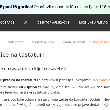
 puni 16 godina!
Proslavite našu priču uz serijal od 16 
DOCSPACE
AI
DESKTOP APLIKACIJE
MOBILNE APLIKACIJ
a
Dokumenti
Korisnički vodiči
Uređivač tabela
Prečice na t
ice na tastaturi
ce na tastaturi za ključne savete
te
prečice na tastaturi
za brži i lakši pristup funkcijama
Uređivača 
snite taster
Alt
(
Option
za macOS) da biste uključili sve ključne save
e i leve bočne trake i statusnu traku.
snite slovo koje odgovara stavci koju želite da koristite. Dodatni klj
pritisnete. Prvi ključni saveti se skrivaju kada se pojave dodatni klju