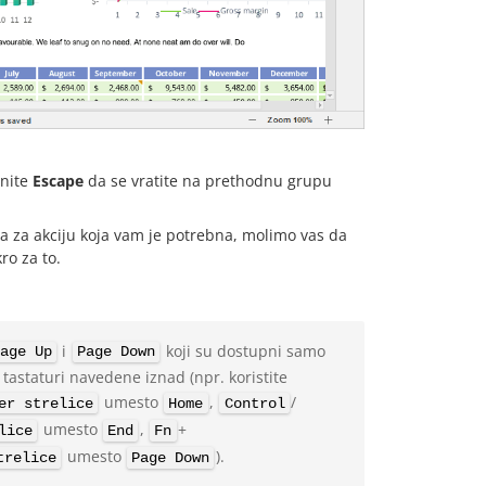
snite
Escape
da se vratite na prethodnu grupu
ica za akciju koja vam je potrebna, molimo vas da
ro za to.
i
koji su dostupni samo
age Up
Page Down
 tastaturi navedene iznad (npr. koristite
umesto
,
/
er strelice
Home
Control
umesto
,
+
lice
End
Fn
umesto
).
trelice
Page Down