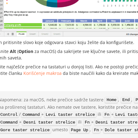
m pritisnite slovo koje odgovara stavci koju želite da konfigurišete.
snite
Alt
(
Option
za macOS) da sakrijete sve ključne savete, ili priti
čnih saveta.
te najčešće prečice na tastaturi u donjoj listi. Ako ne postoji preč
atite članku
Korišćenje makroa
da biste naučili kako da kreirate mak
Napomena: za macOS, neke prečice sadrže tastere
,
,
Home
End
P
na proširenoj tastaturi. Ako nemate ove tastere, koristite prečice na
/
+
ili
+
Control
Command
Levi taster strelice
Fn
Levi tast
+
ili
+
Command
Desni taster strelice
Fn
Desni taster stre
umesto
,
+
Gore taster strelice
Page Up
Fn
Dole taster s