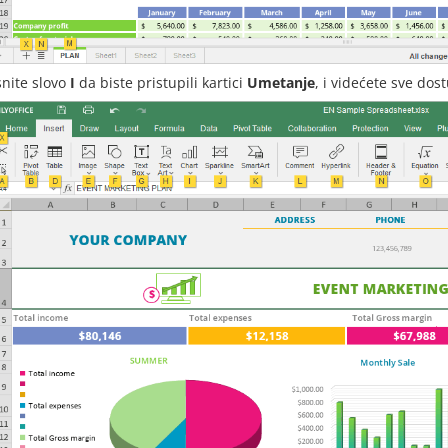
snite slovo
I
da biste pristupili kartici
Umetanje
, i videćete sve dos