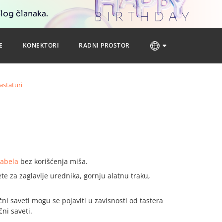
blog članaka.
E
KONEKTORI
RADNI PROSTOR
astaturi
tabela
bez korišćenja miša.
te za zaglavlje urednika, gornju alatnu traku,
učni saveti mogu se pojaviti u zavisnosti od tastera
čni saveti.