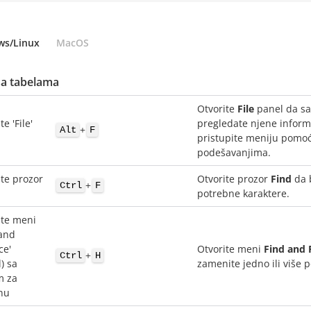
ws/Linux
MacOS
sa tabelama
Otvorite
File
panel da sa
te 'File'
pregledate njene informac
+
Alt
F
pristupite meniju pomoć
podešavanjima.
ite prozor
Otvorite prozor
Find
da b
+
Ctrl
F
potrebne karaktere.
ite meni
 and
ce'
Otvorite meni
Find and 
+
Ctrl
H
) sa
zamenite jedno ili više 
m za
nu