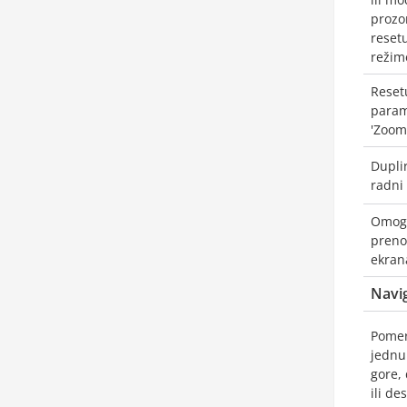
prozo
resetu
režime
Reset
param
'Zoom
Dupli
radni 
Omog
preno
ekran
Navig
Pomer
jednu 
gore, 
ili de