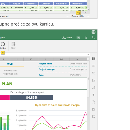
tupne prečice za ovu karticu.