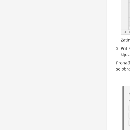
Zati
Priti
klju
Pronađi
se obr