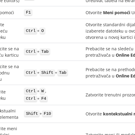
e Editors)
Uređivač tabela na ekra
pomoći
Otvorite
Meni pomoći
Ur
F1
ite
Otvorite standardni dija
+
jeću
izaberete datoteku u ovom
Ctrl
O
eku
otvorena u novoj kartici 
cite se na
Prebacite se na sledeću
+
Ctrl
Tab
ću karticu
pretraživača u
Online Ed
cite se na
Prebacite se na prethod
+
+
odnu
Ctrl
Shift
Tab
pretraživača u
Online Ed
u
+
,
Ctrl
W
ite
Zatvorite trenutni prozor
eku
+
Ctrl
F4
kstualni
+
Otvorite
kontekstualni 
Shift
F10
elementa
rite meni
dalni
Zatvorite meni ili modal