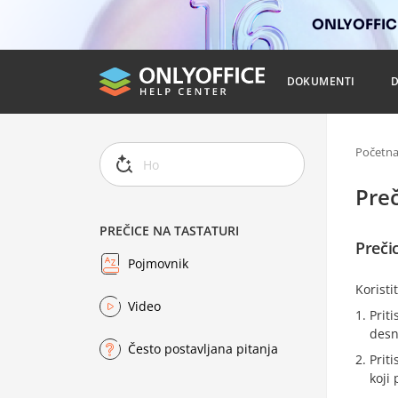
ONLYOFFICE
DOKUMENTI
Početn
Preč
PREČICE NA TASTATURI
Preči
Pojmovnik
Koristi
Video
Priti
desn
Često postavljana pitanja
Priti
koji 