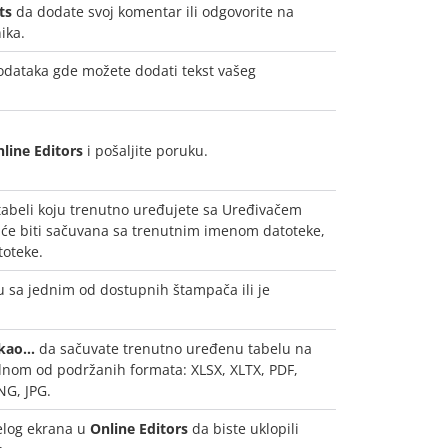
ts
da dodate svoj komentar ili odgovorite na
ika.
podataka gde možete dodati tekst vašeg
line Editors
i pošaljite poruku.
tabeli koju trenutno uređujete sa Uređivačem
a će biti sačuvana sa trenutnim imenom datoteke,
toteke.
 sa jednim od dostupnih štampača ili je
ao...
da sačuvate trenutno uređenu tabelu na
dnom od podržanih formata: XLSX, XLTX, PDF,
NG, JPG.
celog ekrana u
Online Editors
da biste uklopili