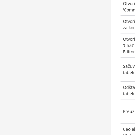
Otvor
'Comm
Otvori
za ko
Otvor
'Chat'
Editor
Sačuv
tabel
Odšta
tabel
Preuz
Ceo e