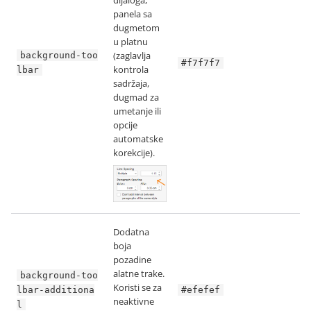
dijaloga,
panela sa
dugmetom
u platnu
(zaglavlja
background-too
#f7f7f7
kontrola
lbar
sadržaja,
dugmad za
umetanje ili
opcije
automatske
korekcije).
Dodatna
boja
pozadine
alatne trake.
background-too
Koristi se za
lbar-additiona
#efefef
neaktivne
l