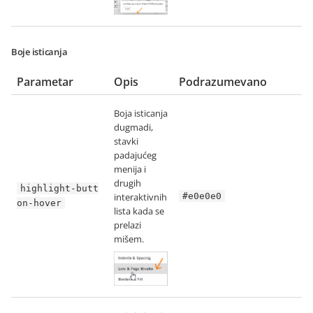
Boje isticanja
Parametar
Opis
Podrazumevano
Boja isticanja
dugmadi,
stavki
padajućeg
menija i
drugih
highlight-butt
interaktivnih
#e0e0e0
on-hover
lista kada se
prelazi
mišem.