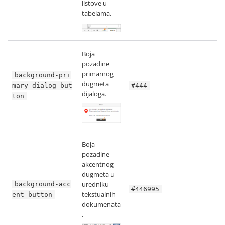
listove u
tabelama.
Boja
pozadine
primarnog
background-pri
dugmeta
mary-dialog-but
#444
dijaloga.
ton
Boja
pozadine
akcentnog
dugmeta u
uredniku
background-acc
#446995
tekstualnih
ent-button
dokumenata
.