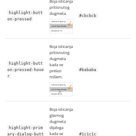
Boja isticanja
pritisnutog
highlight-butt
dugmeta.
#cbcbcb
on-pressed
Boja isticanja
pritisnutog
dugmeta
highlight-butt
kada se
on-pressed-hove
#bababa
prelazi
r
mišem.
Boja isticanja
glavnog
dugmeta
dijaloga
highlight-prim
kada se
ary-dialog-butt
#1c1c1c