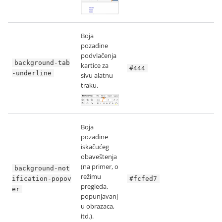
Boja
pozadine
podvlačenja
background-tab
kartice za
#444
-underline
sivu alatnu
traku.
Boja
pozadine
iskačućeg
obaveštenja
(na primer, o
background-not
režimu
ification-popov
#fcfed7
pregleda,
er
popunjavanj
u obrazaca,
itd.).