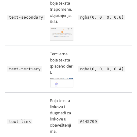
boja teksta
(napomene,
objašnjenja,
text-secondary
rgba(0, 0, 0, 0.6)
itd.).
Tercijarna
boja teksta
(placeholderi
text-tertiary
rgba(0, 0, 0, 0.4)
).
Boja teksta
linkova i
dugmadi za
linkove u
text-link
#445799
obaveštenji
ma.