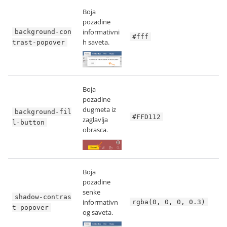
Boja
pozadine
informativni
background-con
#fff
h saveta.
trast-popover
Boja
pozadine
dugmeta iz
background-fil
#FFD112
zaglavlja
l-button
obrasca.
Boja
pozadine
senke
shadow-contras
informativn
rgba(0, 0, 0, 0.3)
t-popover
og saveta.