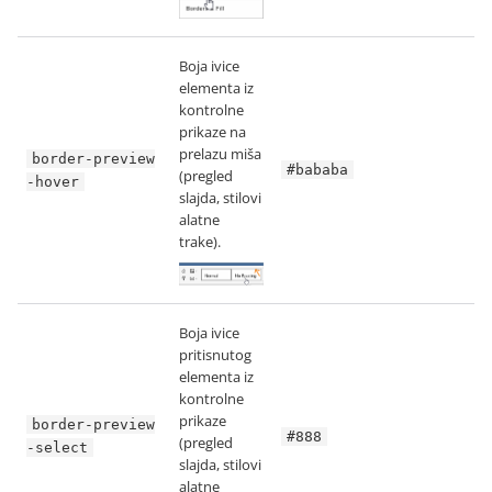
Boja ivice
elementa iz
kontrolne
prikaze na
prelazu miša
border-preview
#bababa
(pregled
-hover
slajda, stilovi
alatne
trake).
Boja ivice
pritisnutog
elementa iz
kontrolne
prikaze
border-preview
#888
(pregled
-select
slajda, stilovi
alatne