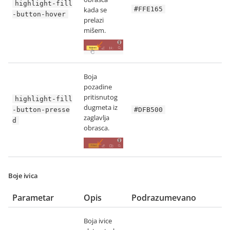
highlight-fill
kada se
#FFE165
-button-hover
prelazi
mišem.
Boja
pozadine
pritisnutog
highlight-fill
dugmeta iz
-button-presse
#DFB500
zaglavlja
d
obrasca.
Boje ivica
Parametar
Opis
Podrazumevano
Boja ivice