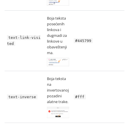
Boja teksta
posećenih
linkova i
dugmadi za
text-link-visi
linkove u
#445799
ted
obaveštenji
ma.
Boja teksta
na
invertovanoj
pozadini
text-inverse
#fff
alatne trake.