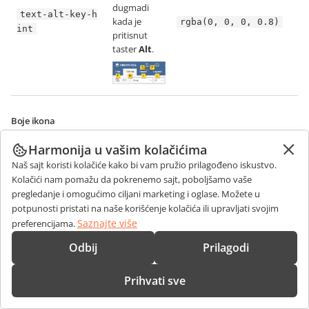
dugmadi
text-alt-key-h
kada je
rgba(0, 0, 0, 0.8)
int
pritisnut
taster
Alt
.
Boje ikona
Harmonija u vašim kolačićima
Parametar
Opis
Podrazumevano
Naš sajt koristi kolačiće kako bi vam pružio prilagođeno iskustvo.
Kolačići nam pomažu da pokrenemo sajt, poboljšamo vaše
Boja ikone.
pregledanje i omogućimo ciljani marketing i oglase. Možete u
icon-normal
#444
potpunosti pristati na naše korišćenje kolačića ili upravljati svojim
Saznajte više
preferencijama.
Odbij
Prilagodi
Boja ikone
za aktivne
elemente
Prihvati sve
(izabrana
kartica,