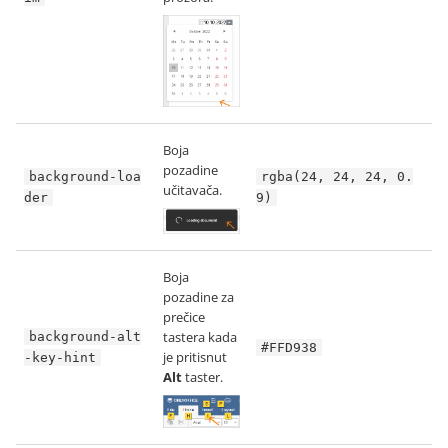
Boja
pozadine
background-loa
rgba(24, 24, 24, 0.
učitavača.
der
9)
Boja
pozadine za
prečice
tastera kada
background-alt
#FFD938
je pritisnut
-key-hint
Alt
taster.