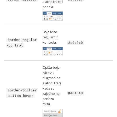
alatne trake i
panela.
Boja ivice
regularnih
border-regular
kontrola.
#c0c0c0
-control
Opšta boja
ivice za
dugmad na
alatnoj traci
kada su
border-toolbar
zajedno na
#e0e0e0
-button-hover
prelazu
miša.