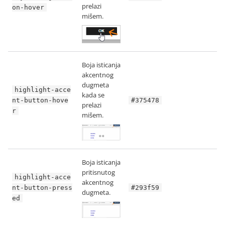
prelazi
on-hover
mišem.
Boja isticanja
akcentnog
dugmeta
highlight-acce
kada se
nt-button-hove
#375478
prelazi
r
mišem.
Boja isticanja
pritisnutog
highlight-acce
akcentnog
nt-button-press
#293f59
dugmeta.
ed