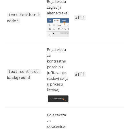
Boja teksta
zaglavlja
alatne trake.
text-toolbar-h
#fff
eader
Boja teksta
za
kontrastnu
pozadinu
text-contrast-
(učitavanje,
#fff
background
naslovi ćelija
u prikazu
listova).
Boja teksta
za
skraćenice