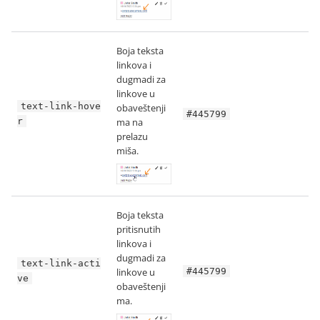
Boja teksta
linkova i
dugmadi za
linkove u
text-link-hove
obaveštenji
#445799
r
ma na
prelazu
miša.
Boja teksta
pritisnutih
linkova i
dugmadi za
text-link-acti
linkove u
#445799
ve
obaveštenji
ma.