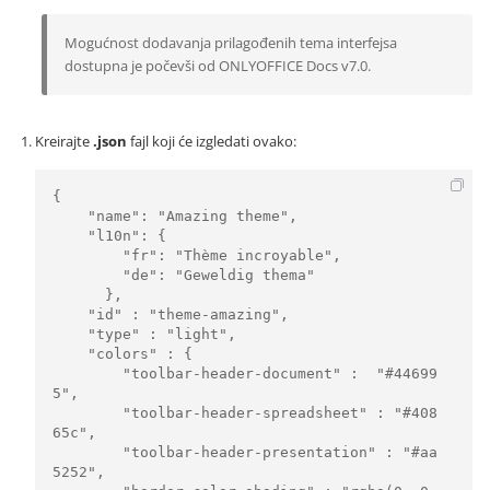
Mogućnost dodavanja prilagođenih tema interfejsa
dostupna je počevši od ONLYOFFICE Docs v7.0.
Kreirajte
.json
fajl koji će izgledati ovako:
{

    "name": "Amazing theme",

    "l10n": {

        "fr": "Thème incroyable",

        "de": "Geweldig thema"

      },

    "id" : "theme-amazing",

    "type" : "light",

    "colors" : {

        "toolbar-header-document" :  "#44699
5",

        "toolbar-header-spreadsheet" : "#408
65c",

        "toolbar-header-presentation" : "#aa
5252",
