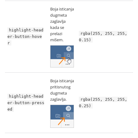
Boja isticanja
dugmeta
zaglavlja
kada se
highlight-head
prelazi
rgba(255, 255, 255,
er-button-hove
mišem.
0.15)
r
Boja isticanja
pritisnutog
dugmeta
highlight-head
zaglavlja.
rgba(255, 255, 255,
er-button-press
0.25)
ed