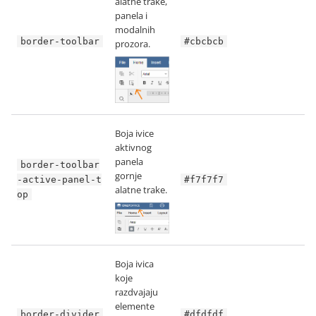
alatne trake,
panela i
modalnih
border-toolbar
#cbcbcb
prozora.
Boja ivice
aktivnog
panela
border-toolbar
gornje
-active-panel-t
#f7f7f7
alatne trake.
op
Boja ivica
koje
razdvajaju
elemente
border-divider
#dfdfdf