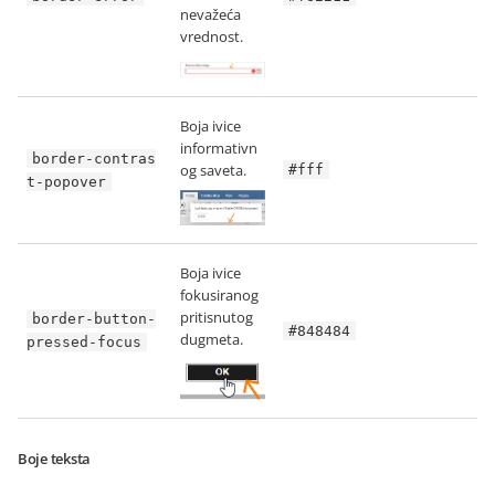
nevažeća
vrednost.
Boja ivice
informativn
border-contras
og saveta.
#fff
t-popover
Boja ivice
fokusiranog
pritisnutog
border-button-
#848484
dugmeta.
pressed-focus
Boje teksta