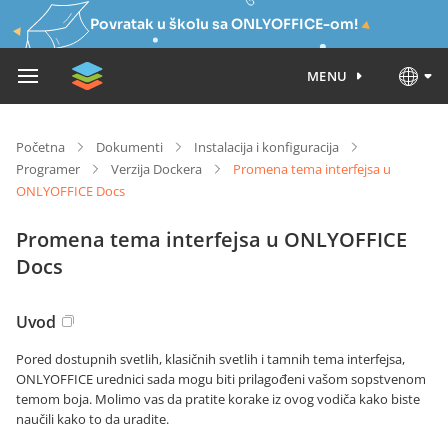
Povratak u školu sa ONLYOFFICE-om!
MENU
Početna
Dokumenti
Instalacija i konfiguracija
Programer
Verzija Dockera
Promena tema interfejsa u
ONLYOFFICE Docs
Promena tema interfejsa u ONLYOFFICE
Docs
Uvod
Pored dostupnih svetlih, klasičnih svetlih i tamnih tema interfejsa,
ONLYOFFICE urednici sada mogu biti prilagođeni vašom sopstvenom
temom boja. Molimo vas da pratite korake iz ovog vodiča kako biste
naučili kako to da uradite.