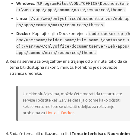
Windows
:
%ProgramFiles%\ONLYOFFICE\DocumentServ
er\web-apps\apps\common\main\resources\themes
Linux
:
/var/www/onlyoffice/documentserver/web-ap
ps/apps/common/main/resources/themes
Docker
: Kopirajte fajl u Docs kontejner:
sudo docker cp /h
ome/username/folder_name/file_name {container_i
d}:/var/www/onlyoffice/documentserver/web-apps/
apps/common/main/resources/themes
Keš na serveru za ovaj zahtev ima trajanje od 5 minuta, tako da će
tema biti dostupna nakon 5 minuta. Potrebno je da osvežite
stranicu urednika.
U nekim slučajevima, možda ćete morati da restartujete
servise i očistite keš. Za više detalja o tome kako očistiti
keš servera, možete se obratiti odeljku za rešavanje
problema za
Linux
, ili
Docker
.
Sada će tema biti prikazana na listi
Tema interfejsa
u
Naprednim