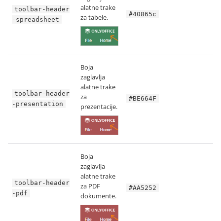
alatne trake
toolbar-header
#40865c
za tabele.
-spreadsheet
Boja
zaglavlja
alatne trake
toolbar-header
za
#BE664F
-presentation
prezentacije.
Boja
zaglavlja
alatne trake
toolbar-header
za PDF
#AA5252
-pdf
dokumente.