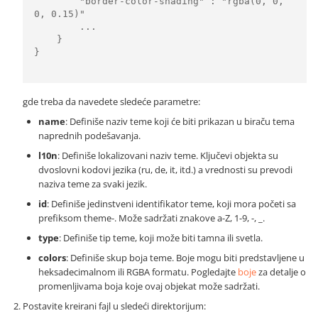
        "border-color-shading" : "rgba(0, 0, 
0, 0.15)"

        ...

    }

}

gde treba da navedete sledeće parametre:
name
: Definiše naziv teme koji će biti prikazan u biraču tema
naprednih podešavanja.
l10n
: Definiše lokalizovani naziv teme. Ključevi objekta su
dvoslovni kodovi jezika (ru, de, it, itd.) a vrednosti su prevodi
naziva teme za svaki jezik.
id
: Definiše jedinstveni identifikator teme, koji mora početi sa
prefiksom theme-. Može sadržati znakove a-Z, 1-9, -, _.
type
: Definiše tip teme, koji može biti tamna ili svetla.
colors
: Definiše skup boja teme. Boje mogu biti predstavljene u
heksadecimalnom ili RGBA formatu. Pogledajte
boje
za detalje o
promenljivama boja koje ovaj objekat može sadržati.
Postavite kreirani fajl u sledeći direktorijum: