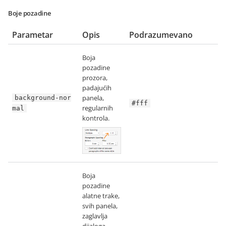
Boje pozadine
Parametar
Opis
Podrazumevano
Boja
pozadine
prozora,
padajućih
panela,
background-nor
#fff
regularnih
mal
kontrola.
Boja
pozadine
alatne trake,
svih panela,
zaglavlja