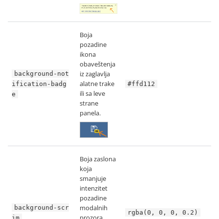
Boja
pozadine
ikona
obaveštenja
iz zaglavlja
background-not
alatne trake
ification-badg
#ffd112
ili sa leve
e
strane
panela.
Boja zaslona
koja
smanjuje
intenzitet
pozadine
modalnih
background-scr
rgba(0, 0, 0, 0.2)
prozora.
im