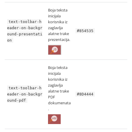
Boja teksta
inicijala
korisnika iz
text-toolbar-h
zaglavlja
eader-on-backgr
#854535
alatne trake
ound-presentati
prezentacija.
on
Boja teksta
inicijala
korisnika iz
zaglavlja
text-toolbar-h
alatne trake
eader-on-backgr
#8D4444
PDF
ound-pdf
dokumenata
.