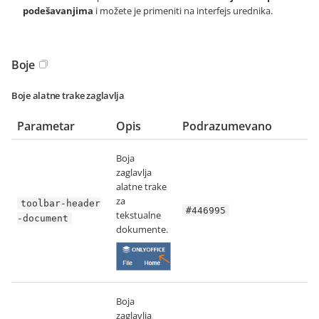
podešavanjima
i možete je primeniti na interfejs urednika.
Boje
Boje alatne trake zaglavlja
Parametar
Opis
Podrazumevano
Boja
zaglavlja
alatne trake
za
toolbar-header
#446995
tekstualne
-document
dokumente.
Boja
zaglavlja