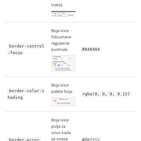
trake).
Boja ivice
fokusirane
regularne
border-control
kontrole.
#848484
-focus
Boja ivice
border-color-s
palete boja.
rgba(0, 0, 0, 0.15)
hading
Boja ivice
polja za
unos kada
se unese
border-error
#f62211