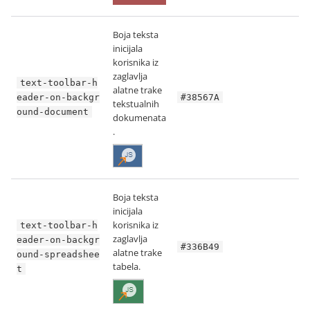
Boja teksta
inicijala
korisnika iz
zaglavlja
text-toolbar-h
alatne trake
eader-on-backgr
#38567A
tekstualnih
ound-document
dokumenata
.
Boja teksta
inicijala
korisnika iz
text-toolbar-h
zaglavlja
eader-on-backgr
#336B49
alatne trake
ound-spreadshee
tabela.
t