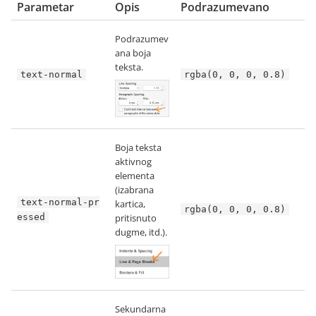
Parametar
Opis
Podrazumevano
Podrazumev
ana boja
teksta.
text-normal
rgba(0, 0, 0, 0.8)
Boja teksta
aktivnog
elementa
(izabrana
text-normal-pr
kartica,
rgba(0, 0, 0, 0.8)
essed
pritisnuto
dugme, itd.).
Sekundarna