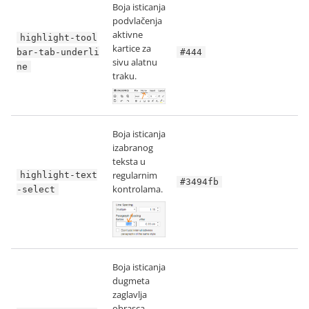
Boja isticanja
podvlačenja
aktivne
highlight-tool
kartice za
bar-tab-underli
#444
sivu alatnu
ne
traku.
Boja isticanja
izabranog
teksta u
regularnim
highlight-text
#3494fb
kontrolama.
-select
Boja isticanja
dugmeta
zaglavlja
obrasca