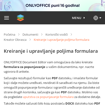
ONLYOFFICE puni 16 godina!
MENU
Početna
Dokumenti
Korisnički vodiči
Kreator Obrasca
Kreiranje i upravljanje poljima formulara
Kreiranje i upravljanje poljima formulara
ONLYOFFICE Document Editor vam omogućava da lako kreirate
formulara za popunjavanje
u vašim dokumentima, npr. nacrte
ugovora ili ankete.
Sačuvajte rezultujući formular kao
PDF
datoteku, i imaćete formular
koji i dalje možete uređivati, revidirati ili sarađivati na njemu. Da biste
omogućili popunjavanje formulara i ograničili uređivanje datoteke od
strane drugih korisnika, sačuvajte ga kao
PDF
datoteku. Molimo vas
da pogledate
uputstva za popunjavanje formulara
za dodatne detalje.
Takođe možete sačuvati bilo koju postojeću
DOCX
datoteku kao
PDF