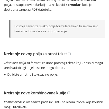
polja. Pristupite ovim funkcijama na kartici
Formulari
koja je
dostupna samo za
PDF
datoteke.
Postoje saveti za svako polje formulara kako bi se olakšalo
kreiranje formulara za popunjavanje.
Kreiranje novog polja za prost tekst
Tekstualna polja
su formati za unos prostog teksta koji korisnici mogu
uređivati; drugi objekti se ne mogu dodati.
Da biste umetnuli tekstualno polje,
Kreiranje nove kombinovane kutije
Kombinovane kutije
sadrže padajuću listu sa nizom izbora koje korisnici
mogu uređivati.