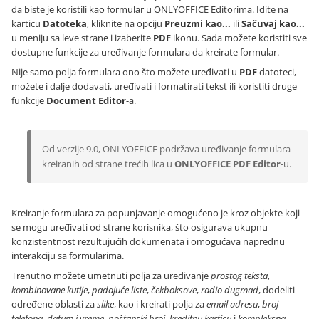
da biste je koristili kao formular u ONLYOFFICE Editorima. Idite na
karticu
Datoteka
, kliknite na opciju
Preuzmi kao...
ili
Sačuvaj kao...
u meniju sa leve strane i izaberite
PDF
ikonu. Sada možete koristiti sve
dostupne funkcije za uređivanje formulara da kreirate formular.
Nije samo polja formulara ono što možete uređivati u
PDF
datoteci,
možete i dalje dodavati, uređivati i formatirati tekst ili koristiti druge
funkcije
Document Editor
-a.
Od verzije 9.0, ONLYOFFICE podržava uređivanje formulara
kreiranih od strane trećih lica u
ONLYOFFICE PDF Editor
-u.
Kreiranje formulara za popunjavanje omogućeno je kroz objekte koji
se mogu uređivati od strane korisnika, što osigurava ukupnu
konzistentnost rezultujućih dokumenata i omogućava naprednu
interakciju sa formularima.
Trenutno možete umetnuti polja za uređivanje
prostog teksta
,
kombinovane kutije
,
padajuće liste
,
čekboksove
,
radio dugmad
, dodeliti
određene oblasti za
slike
, kao i kreirati polja za
email adresu
,
broj
telefona
,
datum i vreme
,
poštanski broj
,
kreditnu karticu
i
kompleksna