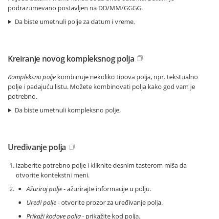
podrazumevano postavljen na DD/MM/GGGG.
Da biste umetnuli polje za datum i vreme,
Kreiranje novog kompleksnog polja
Kompleksno polje
kombinuje nekoliko tipova polja, npr. tekstualno
polje i padajuću listu. Možete kombinovati polja kako god vam je
potrebno.
Da biste umetnuli kompleksno polje,
Uređivanje polja
Izaberite potrebno polje i kliknite desnim tasterom miša da
otvorite kontekstni meni.
Ažuriraj polje
- ažurirajte informacije u polju.
Uredi polje
- otvorite prozor za uređivanje polja.
Prikaži kodove polja
- prikažite kod polja.