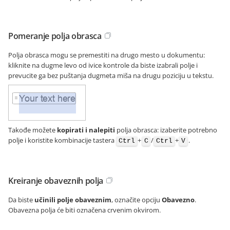
Pomeranje polja obrasca
Polja obrasca mogu se premestiti na drugo mesto u dokumentu:
kliknite na dugme levo od ivice kontrole da biste izabrali polje i
prevucite ga bez puštanja dugmeta miša na drugu poziciju u tekstu.
Takođe možete
kopirati i nalepiti
polja obrasca: izaberite potrebno
polje i koristite kombinacije tastera
+
/
+
.
Ctrl
C
Ctrl
V
Kreiranje obaveznih polja
Da biste
učinili polje obaveznim
, označite opciju
Obavezno
.
Obavezna polja će biti označena crvenim okvirom.