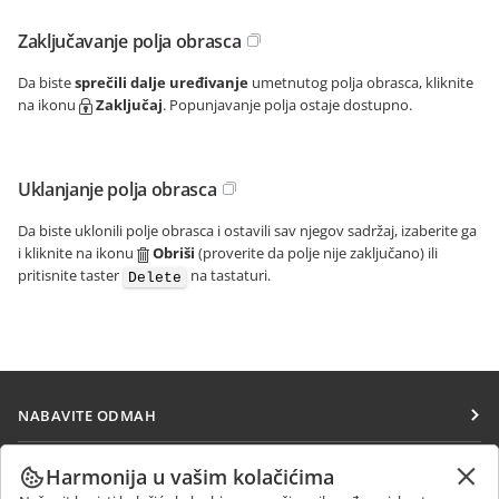
Zaključavanje polja obrasca
Da biste
sprečili dalje uređivanje
umetnutog polja obrasca, kliknite
na ikonu
Zaključaj
. Popunjavanje polja ostaje dostupno.
Uklanjanje polja obrasca
Da biste uklonili polje obrasca i ostavili sav njegov sadržaj, izaberite ga
i kliknite na ikonu
Obriši
(proverite da polje nije zaključano) ili
pritisnite taster
na tastaturi.
Delete
NABAVITE ODMAH
Docs
SARAĐUJTE
Harmonija u vašim kolačićima
DocSpace