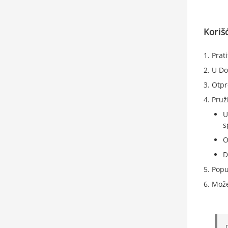
Koriš
Prat
U Do
Otpr
Pruž
U
s
O
D
Popu
Mož