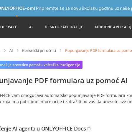
a ONLYOFFICE-om!
Pripremite se za novu školsku godinu uz naše
DOCSPACE
AI
DESKTOP APLIKACIJE
MOBILNE APLIKACIJ
a
AI
Korisnički priručnici
Popunjavanje PDF formulara uz pomo
lanak je preveden pomoću veštačke inteligencije
unjavanje PDF formulara uz pomoć AI
FICE vam omogućava automatsko popunjavanje PDF formulara koris
a koja ima potrebne informacije i zatražiti od vas da unesete sve n
ćenje AI agenta u ONLYOFFICE Docs