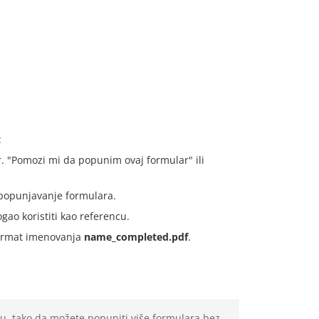
:
. "Pomozi mi da popunim ovaj formular" ili
popunjavanje formulara.
gao koristiti kao referencu.
format imenovanja
name_completed.pdf
.
, tako da možete popuniti više formulara bez