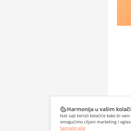
Harmonija u vašim kolač
Naš sajt koristi kolačiće kako bi v
omogućimo ciljani marketing i oglase
Saznajte više