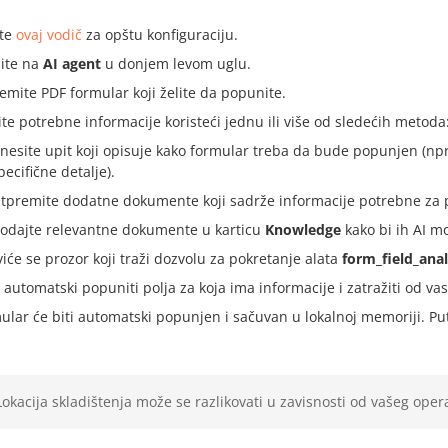
ite
ovaj vodič
za opštu konfiguraciju.
nite na
AI agent
u donjem levom uglu.
emite PDF formular koji želite da popunite.
ite potrebne informacije koristeći jednu ili više od sledećih metoda
nesite upit koji opisuje kako formular treba da bude popunjen (npr
pecifične detalje).
tpremite dodatne dokumente koji sadrže informacije potrebne za 
odajte relevantne dokumente u karticu
Knowledge
kako bi ih AI mo
viće se prozor koji traži dozvolu za pokretanje alata
form_field_ana
e automatski popuniti polja za koja ima informacije i zatražiti od va
ular će biti automatski popunjen i sačuvan u lokalnoj memoriji. Put
Lokacija skladištenja može se razlikovati u zavisnosti od vašeg ope