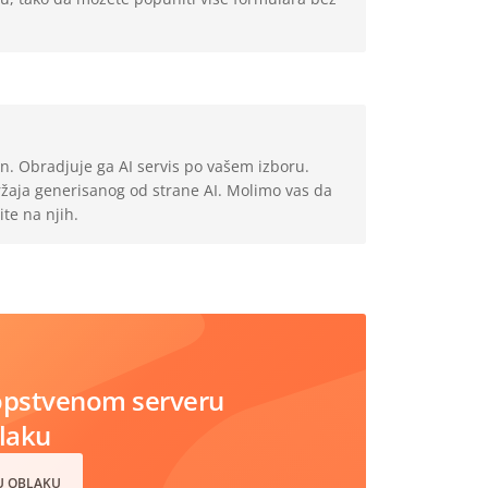
un. Obradjuje ga AI servis po vašem izboru.
žaja generisanog od strane AI. Molimo vas da
ite na njih.
opstvenom serveru
blaku
 U OBLAKU