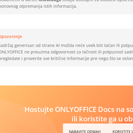
ponovnog otpremanja istih informacija.
Upozorenje
Sadržaj generisan od strane AI možda neće uvek biti tačan ili potp
ONLYOFFICE ne preuzima odgovornost za tačnost ili potpunost sadr
pregledate i proverite sve kritične informacije pre nego što se oslon
Hostujte ONLYOFFICE Docs na s
ili koristite ga u o
NABAVITE ODMAH
KORISTITE