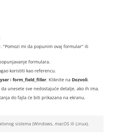
:
. "Pomozi mi da popunim ovaj formular" ili
popunjavanje formulara.
gao koristiti kao referencu.
lyser
i
form_field_filler
. Kliknite na
Dozvoli
.
s da unesete sve nedostajuće detalje, ako ih ima.
anja do fajla će biti prikazana na ekranu.
rativnog sistema (Windows, macOS ili Linux).