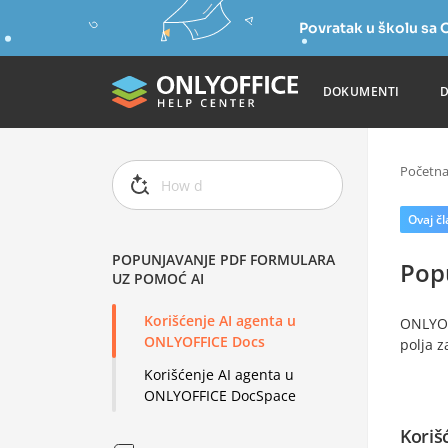
Povratak u školu s
DOKUMENTI
Početn
Ovaj č
POPUNJAVANJE PDF FORMULARA
Pop
UZ POMOĆ AI
Korišćenje AI agenta u
ONLYOF
ONLYOFFICE Docs
polja z
Korišćenje AI agenta u
ONLYOFFICE DocSpace
Koriš