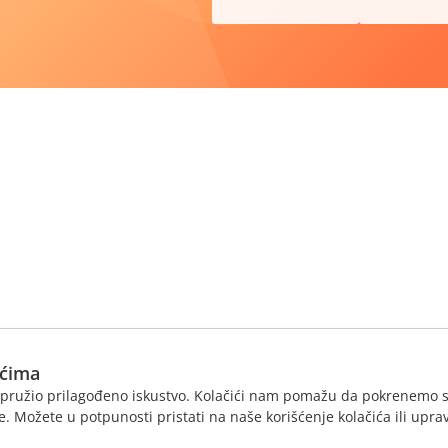
ićima
am pružio prilagođeno iskustvo. Kolačići nam pomažu da pokrenemo s
. Možete u potpunosti pristati na naše korišćenje kolačića ili uprav