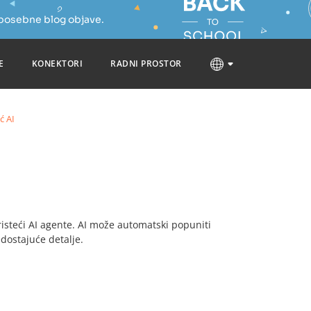
 posebne blog objave.
E
KONEKTORI
RADNI PROSTOR
ć AI
teći AI agente. AI može automatski popuniti
edostajuće detalje.