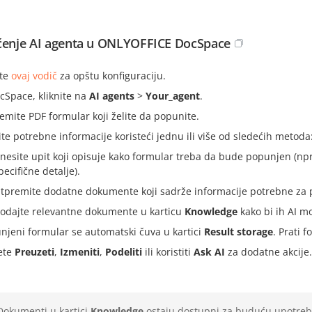
ćenje AI agenta u ONLYOFFICE DocSpace
ite
ovaj vodič
za opštu konfiguraciju.
cSpace, kliknite na
AI agents
>
Your_agent
.
emite PDF formular koji želite da popunite.
ite potrebne informacije koristeći jednu ili više od sledećih metoda
nesite upit koji opisuje kako formular treba da bude popunjen (npr
pecifične detalje).
tpremite dodatne dokumente koji sadrže informacije potrebne za 
odajte relevantne dokumente u karticu
Knowledge
kako bi ih AI mo
njeni formular se automatski čuva u kartici
Result storage
. Prati 
ete
Preuzeti
,
Izmeniti
,
Podeliti
ili koristiti
Ask AI
za dodatne akcije.
Dokumenti u kartici
Knowledge
ostaju dostupni za buduću upotrebu