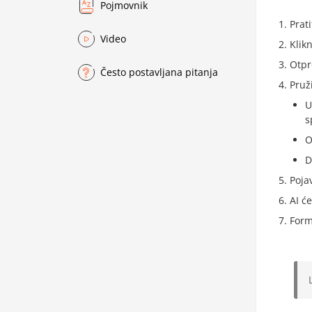
Pojmovnik
Prat
Video
Klik
Otpr
Često postavljana pitanja
Pruž
U
s
O
D
Poja
AI ć
Form