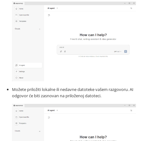
Možete priložiti lokalne ili nedavne datoteke vašem razgovoru. AI
odgovor će biti zasnovan na priloženoj datoteci.