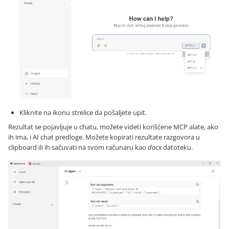
Kliknite na ikonu strelice da pošaljete upit.
Rezultat se pojavljuje u chatu, možete videti korišćene MCP alate, ako
ih ima, i AI chat predloge. Možete kopirati rezultate razgovora u
clipboard ili ih sačuvati na svom računaru kao
docx
datoteku.