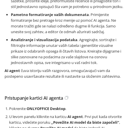
sažetke, proširite ideje, preformulišite rečenice ili prilagodite ton i
stil jednostavno opisujući šta vam je potrebno u prirodnom jeziku.
Pametno formatiranje vaših dokumenata
. Primijenite
formatiranje bez pretrage kroz menije uz pomoć AI agenta. Ne
morate tražiti gde se nalazi određeno dugme ili funkcija. Samo
unesite svoj zahtev, a editor će odmah ažurirati sadržaj.
Analiziranje i vizualizacija podataka
. Agregirajte, sortirajte i
filtrirajte informacije unutar vaših tabela i generišite vizualne
prikaze iz odabranih opsega ili čitavih listova. Kreirajte dijagrame i
slike zasnovane na podacima za vaše slajdove na osnovu
jednostavnih opisa, sve integrisano u vaš radni tok.
AI agent
čuva istoriju vaših razgovora, omogućavajući vam da
postepeno usavršavate rezultate ili nastavite sa složenim zahtevima.
Pristupanje kartici AI agenta
Pokrenite
ONLYOFFICE Desktop
.
U levom panelu kliknite na karticu
AI agent
. Prvi put kada otvorite
karticu, videćete poruku
„Povežite AI model da biste započeli“
,