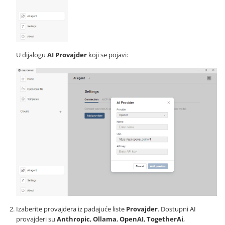
U dijalogu
AI Provajder
koji se pojavi:
Izaberite provajdera iz padajuće liste
Provajder
. Dostupni AI
provajderi su
Anthropic
,
Ollama
,
OpenAI
,
TogetherAi
,