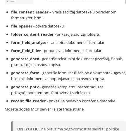
file_content_reader
– vraća sadržaj datoteke u određenom
formatu (txt, html).
file_opener
- otvara datoteku.
folder_content_reader
- prikazuje sadržaj foldera.
form_field_analyser
- analizira dokument ili formular.
form_field_filler
- popunjava dokument ili formular.
generate_docx
- generiše tekstualni dokument (izveštaj, članak,
pismo, itd.) na osnovu opisa.
generate_form
- generiše formular ili šablon dokumenta (ugovor,
bilo koji dokument za popunjavanje) na osnovu opisa.
generate_pptx
- generiše kompletnu prezentaciju sa
prilagođenom temom, fontovima i sadržajem.
recent_file_reader
- prikazuje nedavno korišćene datoteke
Možete dodati MCP server i alate treće strane.
ONLYOFFICE
ne preuzima odgovornost za sadržaj, politike