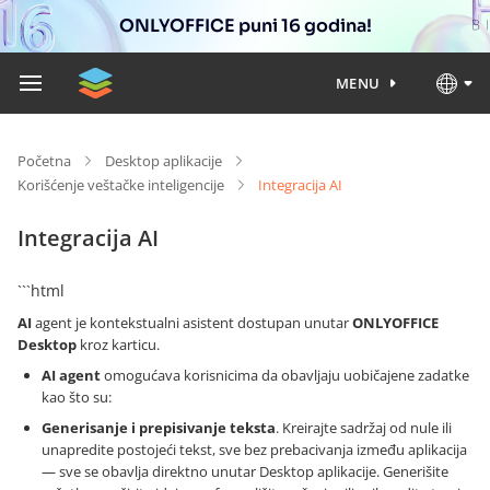
ONLYOFFICE puni 16 godina!
MENU
Početna
Desktop aplikacije
Korišćenje veštačke inteligencije
Integracija AI
Integracija AI
```html
AI
agent je kontekstualni asistent dostupan unutar
ONLYOFFICE
Desktop
kroz karticu.
AI agent
omogućava korisnicima da obavljaju uobičajene zadatke
kao što su:
Generisanje i prepisivanje teksta
. Kreirajte sadržaj od nule ili
unapredite postojeći tekst, sve bez prebacivanja između aplikacija
— sve se obavlja direktno unutar Desktop aplikacije. Generišite