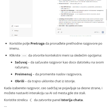
Koristite polje
Pretraga
da pronađete prethodne razgovore po
imenu.
Kliknite
da otvorite kontekstni meni sa sledećim opcijama:
Sačuvaj
– da sačuvate razgovor kao docx datoteku na svom
računaru.
Preimenuj
– da promenite naslov razgovora,
Obriši
– da trajno uklonite chat iz istorije.
Kada izaberete razgovor, ceo sadržaj se pojavljuje sa desne strane, i
možete nastaviti interakciju sa AI od mesta gde ste stali.
Koristite strelicu
da zatvorite panel
Istorija chata
.
```