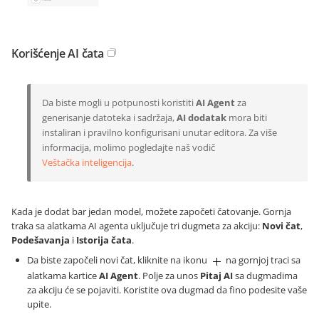
Korišćenje AI čata
Da biste mogli u potpunosti koristiti
AI Agent
za
generisanje datoteka i sadržaja,
AI dodatak
mora biti
instaliran i pravilno konfigurisani unutar editora. Za više
informacija, molimo pogledajte naš vodič
Veštačka inteligencija
.
Kada je dodat bar jedan model, možete započeti čatovanje. Gornja
traka sa alatkama AI agenta uključuje tri dugmeta za akciju:
Novi čat
,
Podešavanja
i
Istorija čata
.
Da biste započeli novi čat, kliknite na ikonu
na gornjoj traci sa
alatkama kartice
AI Agent
. Polje za unos
Pitaj AI
sa dugmadima
za akciju će se pojaviti. Koristite ova dugmad da fino podesite vaše
upite.