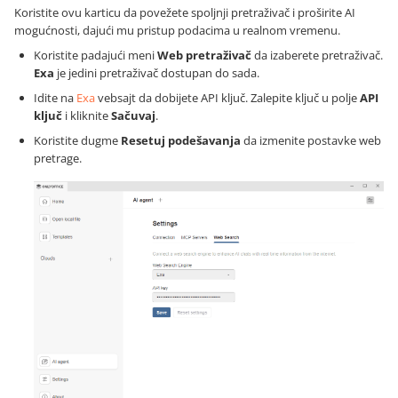
Koristite ovu karticu da povežete spoljnji pretraživač i proširite AI
mogućnosti, dajući mu pristup podacima u realnom vremenu.
Koristite padajući meni
Web pretraživač
da izaberete pretraživač.
Exa
je jedini pretraživač dostupan do sada.
Idite na
Exa
vebsajt da dobijete API ključ. Zalepite ključ u polje
API
ključ
i kliknite
Sačuvaj
.
Koristite dugme
Resetuj podešavanja
da izmenite postavke web
pretrage.