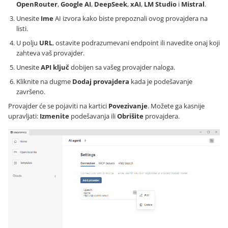
OpenRouter
,
Google AI
,
DeepSeek
,
xAI
,
LM Studio
i
Mistral
.
Unesite
Ime
AI izvora kako biste prepoznali ovog provajdera na
listi.
U polju
URL
, ostavite podrazumevani endpoint ili navedite onaj koji
zahteva vaš provajder.
Unesite
API ključ
dobijen sa vašeg provajder naloga.
Kliknite na dugme
Dodaj provajdera
kada je podešavanje
završeno.
Provajder će se pojaviti na kartici
Povezivanje
. Možete ga kasnije
upravljati:
Izmenite
podešavanja ili
Obrišite
provajdera.