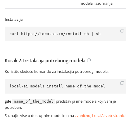
modela i ažuriranja
Instalacija
curl https://localai.io/install.sh | sh
Korak 2: Instalacija potrebnog modela
Koristite sledeću komandu za instalaciju potrebnog modela:
local-ai models install name_of_the_model
gde
predstavlja ime modela koji vam je
name_of_the_model
potreban.
Saznajte više o dostupnim modelima na
zvaničnoj LocalAI veb stranici
.