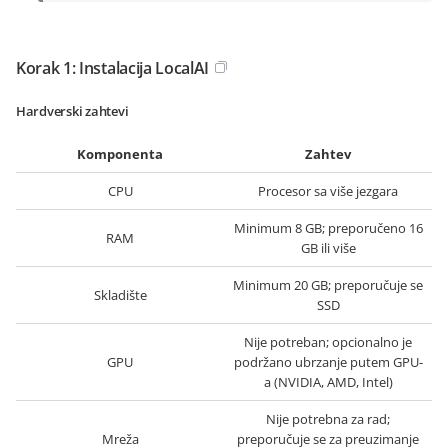
Korak 1: Instalacija LocalAI
Hardverski zahtevi
Komponenta
Zahtev
CPU
Procesor sa više jezgara
Minimum 8 GB; preporučeno 16
RAM
GB ili više
Minimum 20 GB; preporučuje se
Skladište
SSD
Nije potreban; opcionalno je
GPU
podržano ubrzanje putem GPU-
a (NVIDIA, AMD, Intel)
Nije potrebna za rad;
Mreža
preporučuje se za preuzimanje