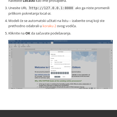
navedite
LocalAI
kao ime provajdera.
Unesite URL
ako ga niste promenili
http://127.0.0.1:8080
prilikom pokretanja local-ai.
Modeli će se automatski učitati na listu – izaberite onaj koji ste
prethodno odabrali u
koraku 2
ovog vodiča.
Kliknite na
OK
da sačuvate podešavanja.