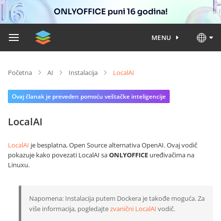
ONLYOFFICE puni 16 godina!
MENU
Početna
AI
Instalacija
LocalAI
Ovaj članak je preveden pomoću veštačke inteligencije
LocalAI
LocalAI
je besplatna, Open Source alternativa OpenAI. Ovaj vodič
pokazuje kako povezati LocalAI sa
ONLYOFFICE
uređivačima na
Linuxu.
Napomena: Instalacija putem Dockera je takođe moguća. Za
više informacija, pogledajte
zvanični LocalAI
vodič.