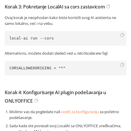
Korak 3: Pokretanje LocalAI sa cors zastavicom
Ovaj korak je neophodan kako biste koristili svog AI asistenta ne
samo lokalno, već i na vebu.
local-ai run --cors
Alternativno, možete dodati sledeći red u
/etc/localai.env
fajl:
CORSALLOWEDORIGINS = "*"
Korak 4: Konfigurisanje AI plugin podešavanja u
ONLYOFFICE
Molimo vas da pogledate naš
vodič za konfiguraciju
za početno
podešavanje.
Sada kada ste povezali svoj LocalAI sa ONLYOFFICE uređivačima,