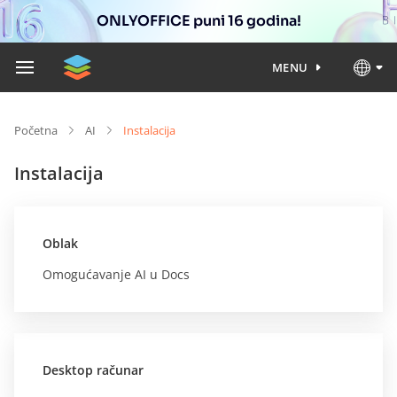
ONLYOFFICE puni 16 godina!
MENU
Početna
AI
Instalacija
Instalacija
Oblak
Omogućavanje AI u Docs
Desktop računar