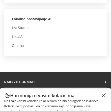
Lokalno postavljanje AI
LM Studio
LocalAI
Ollama
NABAVITE ODMAH
Docs
SARAĐUJTE
Harmonija u vašim kolačićima
DocSpace
Naš sajt koristi kolačiće kako bi vam pružio prilagođeno iskustvo.
Za doprinosioce
PRIMAJTE VESTI
Kolačići nam pomažu da pokrenemo sajt, poboljšamo vaše
Workspace
Za prevodioce