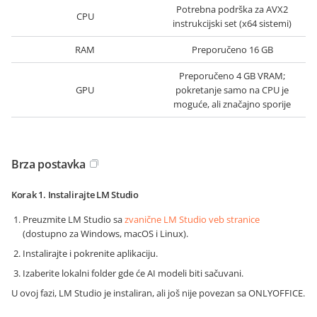
Potrebna podrška za AVX2
CPU
instrukcijski set (x64 sistemi)
RAM
Preporučeno 16 GB
Preporučeno 4 GB VRAM;
GPU
pokretanje samo na CPU je
moguće, ali značajno sporije
Brza postavka
Korak 1. Instalirajte LM Studio
Preuzmite LM Studio sa
zvanične LM Studio veb stranice
(dostupno za Windows, macOS i Linux).
Instalirajte i pokrenite aplikaciju.
Izaberite lokalni folder gde će AI modeli biti sačuvani.
U ovoj fazi, LM Studio je instaliran, ali još nije povezan sa ONLYOFFICE.