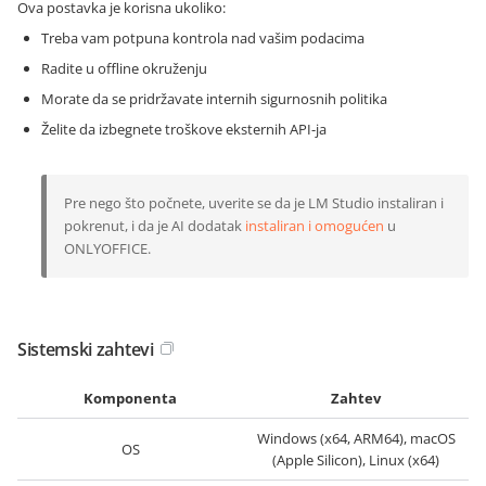
Ova postavka je korisna ukoliko:
Treba vam potpuna kontrola nad vašim podacima
Radite u offline okruženju
Morate da se pridržavate internih sigurnosnih politika
Želite da izbegnete troškove eksternih API-ja
Pre nego što počnete, uverite se da je LM Studio instaliran i
pokrenut, i da je AI dodatak
instaliran i omogućen
u
ONLYOFFICE.
Sistemski zahtevi
Komponenta
Zahtev
Windows (x64, ARM64), macOS
OS
(Apple Silicon), Linux (x64)