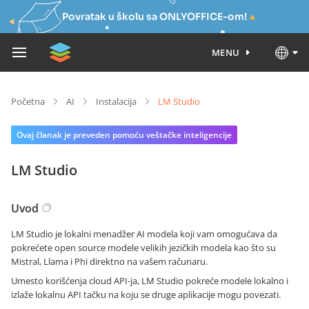
Povratak u školu sa ONLYOFFICE-om!
MENU
Početna
AI
Instalacija
LM Studio
Ovaj članak je preveden pomoću veštačke inteligencije
LM Studio
Uvod
LM Studio je lokalni menadžer AI modela koji vam omogućava da
pokrećete open source modele velikih jezičkih modela kao što su
Mistral, Llama i Phi direktno na vašem računaru.
Umesto korišćenja cloud API-ja, LM Studio pokreće modele lokalno i
izlaže lokalnu API tačku na koju se druge aplikacije mogu povezati.