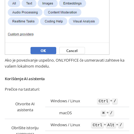
Ako je povezivanje uspešno, ONLYOFFICE će usmeravati zahteve ka
vašem lokalnom modelu.
Korišćenje AI asistenta
Prečice na tastaturi:
+
Windows / Linux
Ctrl
/
Otvorite AI
asistenta
+
macOS
⌘
/
+
+
Windows / Linux
Ctrl
Alt
/
Obrišite istoriju
razgovora