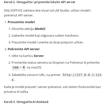
Korak 2. Omogućite i pripremite lokalni API server
ONLYOFFICE zahteva dve stvari od LM Studio: učitan model i
pokrenut API server.
Preuzmite model
Otvorite sekciju
Modeli
.
Izaberite model koji odgovara vašem hardveru.
Preuzmite model i uverite se da je potpuno učitan.
Pokrenite API server
Idite na karticu
Server
.
Promenite status servera sa Stopiran na Pokrenut ili pritisnite
+
na macOS.
Cmd
R
Zabeležite osnovni URL, na primer:
http://127.0.0.1:123
.
4
Kada je model preuzet i server pokrenut, vaš sistem funkcioniše kao
privatna AI tačka.
Korak 3. Omogućite AI dodatak