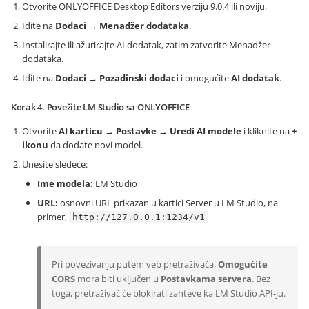
Otvorite ONLYOFFICE Desktop Editors verziju 9.0.4 ili noviju.
Idite na
Dodaci → Menadžer dodataka
.
Instalirajte ili ažurirajte AI dodatak, zatim zatvorite Menadžer
dodataka.
Idite na
Dodaci → Pozadinski dodaci
i omogućite
AI dodatak
.
Korak 4. Povežite LM Studio sa ONLYOFFICE
Otvorite
AI karticu → Postavke → Uredi AI modele
i kliknite na
+
ikonu
da dodate novi model.
Unesite sledeće:
Ime modela:
LM Studio
URL:
osnovni URL prikazan u kartici Server u LM Studio, na
primer,
http://127.0.0.1:1234/v1
Pri povezivanju putem veb pretraživača,
Omogućite
CORS
mora biti uključen u
Postavkama servera
. Bez
toga, pretraživač će blokirati zahteve ka LM Studio API-ju.