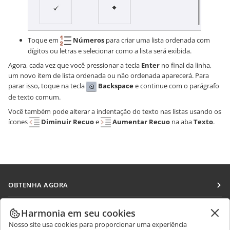
Toque em
Números
para criar uma lista ordenada com
dígitos ou letras e selecionar como a lista será exibida.
Agora, cada vez que você pressionar a tecla
Enter
no final da linha,
um novo item de lista ordenada ou não ordenada aparecerá. Para
parar isso, toque na tecla
Backspace
e continue com o parágrafo
de texto comum.
Você também pode alterar a indentação do texto nas listas usando os
ícones
Diminuir Recuo
e
Aumentar Recuo
na aba
Texto
.
OBTENHA AGORA
Docs
COLABORAR
Harmonia em seu cookies
DocSpace
Nosso site usa cookies para proporcionar uma experiência
Para colaboradores