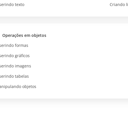
serindo texto
Criando l
Operações em objetos
serindo formas
serindo gráficos
serindo imagens
serindo tabelas
nipulando objetos