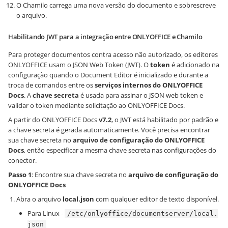
O Chamilo carrega uma nova versão do documento e sobrescreve
o arquivo.
Habilitando JWT para a integração entre ONLYOFFICE e Chamilo
Para proteger documentos contra acesso não autorizado, os editores
ONLYOFFICE usam o JSON Web Token (JWT). O
token
é adicionado na
configuração quando o Document Editor é inicializado e durante a
troca de comandos entre os
serviços internos do ONLYOFFICE
Docs
. A
chave secreta
é usada para assinar o JSON web token e
validar o token mediante solicitação ao ONLYOFFICE Docs.
A partir do ONLYOFFICE Docs
v7.2
, o JWT está habilitado por padrão e
a chave secreta é gerada automaticamente. Você precisa encontrar
sua chave secreta no
arquivo de configuração do ONLYOFFICE
Docs
, então especificar a mesma chave secreta nas configurações do
conector.
Passo 1
: Encontre sua chave secreta no
arquivo de configuração do
ONLYOFFICE Docs
Abra o arquivo
local.json
com qualquer editor de texto disponível.
Para Linux -
/etc/onlyoffice/documentserver/local.
json