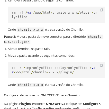
Remova a pasta usando o seguinte comando:
rm 
-
rf 
/
var
/
www
/
html
/
chamilo
-
x
.
x
.
x
/
plugin
/
on
lyoffice
Onde
é a sua versão do Chamilo.
chamilo-x.x.x
Passo 3
: Mova a pasta do novo conector para o diretório
chamilo-
.
x.x.x/plugin/
Abra o terminal na pasta raiz.
Mova a pasta usando os seguintes comandos:
cp 
-
r 
/
tmp
/
onlyoffice
-
deploy
/
onlyoffice 
/
va
r
/
www
/
html
/
chamilo
-
x
.
x
.
x
/
plugin
/
Onde
é a sua versão do Chamilo.
chamilo-x.x.x
Configurando o conector ONLYOFFICE para Chamilo
Na página
Plugins
, encontre
ONLYOFFICE
e clique em
Configurar
.
Você verá a página
Configurações
onde pode configurar os