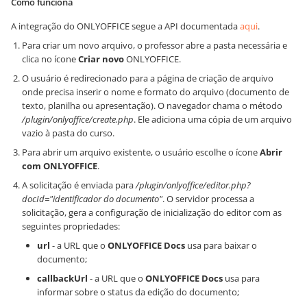
Como funciona
A integração do ONLYOFFICE segue a API documentada
aqui
.
Para criar um novo arquivo, o professor abre a pasta necessária e
clica no ícone
Criar novo
ONLYOFFICE.
O usuário é redirecionado para a página de criação de arquivo
onde precisa inserir o nome e formato do arquivo (documento de
texto, planilha ou apresentação). O navegador chama o método
/plugin/onlyoffice/create.php
. Ele adiciona uma cópia de um arquivo
vazio à pasta do curso.
Para abrir um arquivo existente, o usuário escolhe o ícone
Abrir
com ONLYOFFICE
.
A solicitação é enviada para
/plugin/onlyoffice/editor.php?
docId="identificador do documento"
. O servidor processa a
solicitação, gera a configuração de inicialização do editor com as
seguintes propriedades:
url
- a URL que o
ONLYOFFICE Docs
usa para baixar o
documento;
callbackUrl
- a URL que o
ONLYOFFICE Docs
usa para
informar sobre o status da edição do documento;