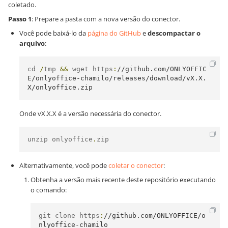
coletado.
Passo 1
: Prepare a pasta com a nova versão do conector.
Você pode baixá-lo da
página do GitHub
e
descompactar o
arquivo
:
cd 
/
tmp 
&&
 wget https
:
//github.com/ONLYOFFIC
E/onlyoffice-chamilo/releases/download/vX.X.
X/onlyoffice.zip
Onde vX.X.X é a versão necessária do conector.
unzip onlyoffice
.
zip
Alternativamente, você pode
coletar o conector
:
Obtenha a versão mais recente deste repositório executando
o comando:
git clone https
:
//github.com/ONLYOFFICE/o
nlyoffice-chamilo