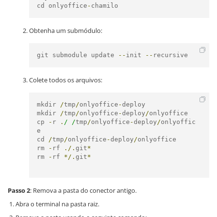
cd onlyoffice
-
chamilo
Obtenha um submódulo:
git submodule update 
--
init 
--
recursive
Colete todos os arquivos:
mkdir 
/
tmp
/
onlyoffice
-
deploy

mkdir 
/
tmp
/
onlyoffice
-
deploy
/
onlyoffice

cp 
-
r 
.
/ /
tmp
/
onlyoffice
-
deploy
/
onlyoffic
e

cd 
/
tmp
/
onlyoffice
-
deploy
/
onlyoffice

rm 
-
rf 
./.
git
*
rm 
-
rf 
*/.
git
*
Passo 2
: Remova a pasta do conector antigo.
Abra o terminal na pasta raiz.