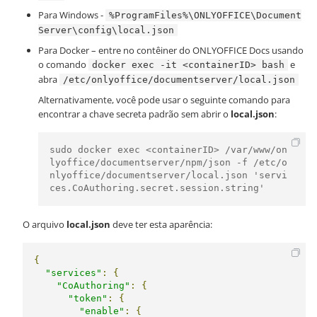
Para Windows -
%ProgramFiles%\ONLYOFFICE\Document
Server\config\local.json
Para Docker – entre no contêiner do ONLYOFFICE Docs usando
o comando
e
docker exec -it <containerID> bash
abra
/etc/onlyoffice/documentserver/local.json
Alternativamente, você pode usar o seguinte comando para
encontrar a chave secreta padrão sem abrir o
local.json
:
sudo docker exec <containerID> /var/www/on
lyoffice/documentserver/npm/json -f /etc/o
nlyoffice/documentserver/local.json 'servi
ces.CoAuthoring.secret.session.string'
O arquivo
local.json
deve ter esta aparência:
{
"services"
:
{
"CoAuthoring"
:
{
"token"
:
{
"enable"
:
{