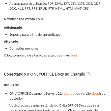
Apenas para visualização: PDF, DJVU, TXT, CSV, ODT, ODS, ODP,
DOC, XLS, PPT, PPS, EPUB, RTF, HTML, HTM, MHT, XPS
Novidades na versão 1.5.0
Adicionado
Suporte para trilha de aprendizagem
Alterado
Correções menores
O log completo de alterações está disponível
aqui
.
Conectando o ONLYOFFICE Docs ao Chamilo
Requisitos
ONLYOFFICE Document Server v6.2 (
servidor
ou versão
cloud
) ou
posterior
Você precisa de uma instância do ONLYOFFICE Docs que seja
resolvível e conectável tanto a partir do
Chamilo
quanto de