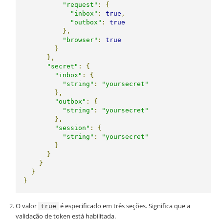
"request"
:
{
"inbox"
:
true
,
"outbox"
:
true
},
"browser"
:
true
}
},
"secret"
:
{
"inbox"
:
{
"string"
:
"yoursecret"
},
"outbox"
:
{
"string"
:
"yoursecret"
},
"session"
:
{
"string"
:
"yoursecret"
}
}
}
}
}
O valor
é especificado em três seções. Significa que a
true
validação de token está habilitada.