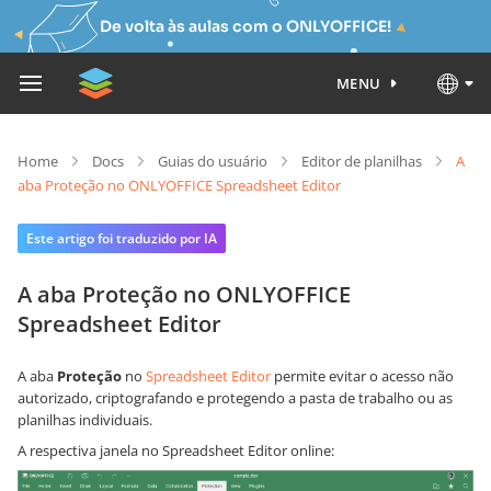
De volta às aulas com o ONLYOFFICE!
MENU
Home
Docs
Guias do usuário
Editor de planilhas
A
aba Proteção no ONLYOFFICE Spreadsheet Editor
Este artigo foi traduzido por IA
A aba Proteção no ONLYOFFICE
Spreadsheet Editor
A aba
Proteção
no
Spreadsheet Editor
permite evitar o acesso não
autorizado, criptografando e protegendo a pasta de trabalho ou as
planilhas individuais.
A respectiva janela no Spreadsheet Editor online: