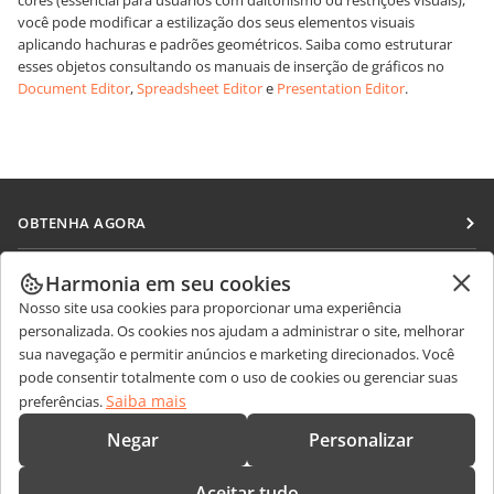
cores (essencial para usuários com daltonismo ou restrições visuais),
você pode modificar a estilização dos seus elementos visuais
aplicando hachuras e padrões geométricos. Saiba como estruturar
esses objetos consultando os manuais de inserção de gráficos no
Document Editor
,
Spreadsheet Editor
e
Presentation Editor
.
OBTENHA AGORA
Docs
COLABORAR
Harmonia em seu cookies
DocSpace
Nosso site usa cookies para proporcionar uma experiência
Para colaboradores
RECEBA NOTÍCIAS
personalizada. Os cookies nos ajudam a administrar o site, melhorar
Workspace
Para tradutores
sua navegação e permitir anúncios e marketing direcionados. Você
Blog
Conectores
pode consentir totalmente com o uso de cookies ou gerenciar suas
OBTER AJUDA
Para influenciadores
Saiba mais
preferências.
Aplicativos para desktop
Fórum
Vagas
CONTATE-NOS
Negar
Personalizar
Aplicativos móveis
Cursos de treinamento
Perguntas sobre vendas
sales@onlyoffice.com
onlyoffice.com
Aceitar tudo
Webinars