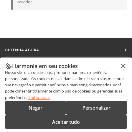
servidor.
OBTENHA AGORA
Docs
COLABORAR
Harmonia em seu cookies
DocSpace
Nosso site usa cookies para proporcionar uma experiência
Para colaboradores
RECEBA NOTÍCIAS
personalizada. Os cookies nos ajudam a administrar o site, melhorar
Workspace
Para tradutores
sua navegação e permitir anúncios e marketing direcionados. Você
Blog
Conectores
pode consentir totalmente com o uso de cookies ou gerenciar suas
OBTER AJUDA
Para influenciadores
Saiba mais
preferências.
Aplicativos para desktop
Fórum
Vagas
CONTATE-NOS
Negar
Personalizar
Aplicativos móveis
Cursos de treinamento
Perguntas sobre vendas
sales@onlyoffice.com
onlyoffice.com
Aceitar tudo
Webinars
Consultas de parceiros
partners@onlyoffice.com
© Ascensio System SIA 2026. Todos os direitos reservados.
White papers