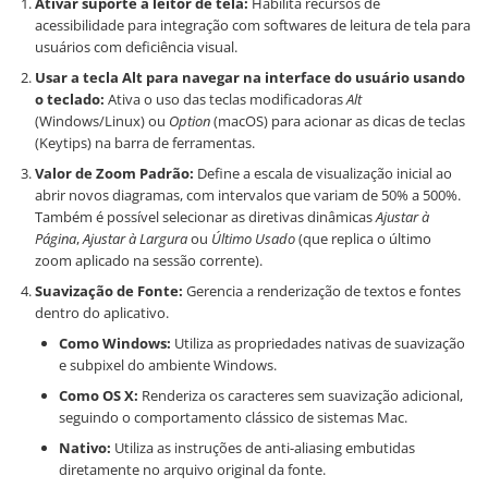
Ativar suporte a leitor de tela:
Habilita recursos de
acessibilidade para integração com softwares de leitura de tela para
usuários com deficiência visual.
Usar a tecla Alt para navegar na interface do usuário usando
o teclado:
Ativa o uso das teclas modificadoras
Alt
(Windows/Linux) ou
Option
(macOS) para acionar as dicas de teclas
(Keytips) na barra de ferramentas.
Valor de Zoom Padrão:
Define a escala de visualização inicial ao
abrir novos diagramas, com intervalos que variam de 50% a 500%.
Também é possível selecionar as diretivas dinâmicas
Ajustar à
Página
,
Ajustar à Largura
ou
Último Usado
(que replica o último
zoom aplicado na sessão corrente).
Suavização de Fonte:
Gerencia a renderização de textos e fontes
dentro do aplicativo.
Como Windows:
Utiliza as propriedades nativas de suavização
e subpixel do ambiente Windows.
Como OS X:
Renderiza os caracteres sem suavização adicional,
seguindo o comportamento clássico de sistemas Mac.
Nativo:
Utiliza as instruções de anti-aliasing embutidas
diretamente no arquivo original da fonte.