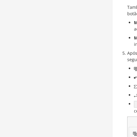
Tamb
botã
M
a
M
i
Após
segu
c