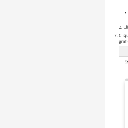
Cl
Cliq
gráf