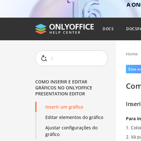
A ONL
DOCS
DOCSP
Home
Este ar
COMO INSERIR E EDITAR
Como
GRÁFICOS NO ONLYOFFICE
PRESENTATION EDITOR
Inser
Inserir um gráfico
Editar elementos do gráfico
Para i
Colo
Ajustar configurações do
gráfico
Vá p