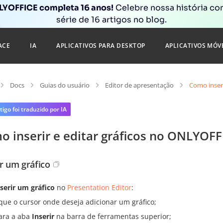
YOFFICE completa 16 anos!
Celebre nossa história c
série de 16 artigos no blog.
ACE
IA
APLICATIVOS PARA DESKTOP
APLICATIVOS MÓV
Docs
Guias do usuário
Editor de apresentação
Como inseri
tigo foi traduzido por IA
 inserir e editar gráficos no ONLYOFF
ir um gráfico
nserir um gráfico
no
Presentation Editor
:
que o cursor onde deseja adicionar um gráfico;
ara a aba
Inserir
na barra de ferramentas superior;