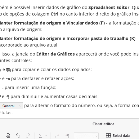
ém é possível inserir dados de gráfico do
Spreadsheet Editor
. Qu
o de opções de colagem
Ctrl
no canto inferior direito do gráfico ins
anter formatação de origem e Vincular dados (F)
- a formatação 
o arquivo de origem;
anter formatação de origem e Incorporar pasta de trabalho (K)
-
ncorporado ao arquivo atual.
 isso, a janela do
Editor de Gráficos
aparecerá onde você pode inse
intes controles:
e
para copiar e colar os dados copiados;
e
para desfazer e refazer ações;
para inserir uma função;
e
para diminuir e aumentar casas decimais;
para alterar o formato do número, ou seja, a forma c
élulas.