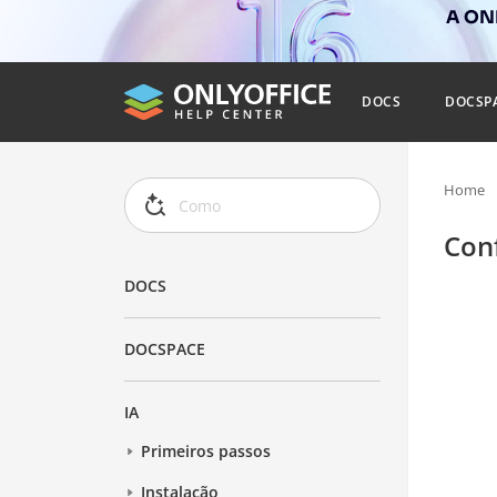
A ONL
DOCS
DOCSP
Home
Con
DOCS
DOCSPACE
IA
Primeiros passos
Instalação