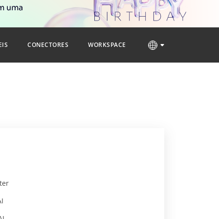
om uma
EIS
CONECTORES
WORKSPACE
ter
AI
AI