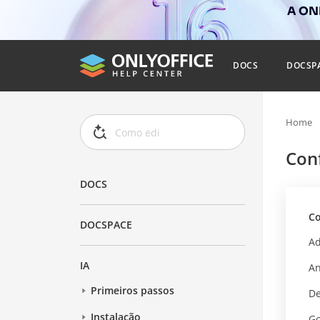
A ONL
DOCS
DOCSP
Home
Con
DOCS
Co
DOCSPACE
Ad
IA
An
Primeiros passos
D
Instalação
Go