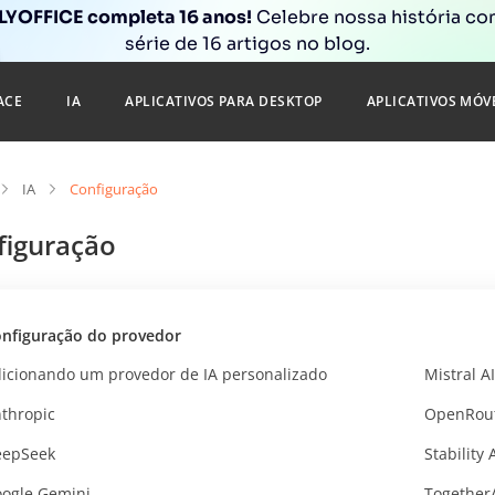
YOFFICE completa 16 anos!
Celebre nossa história c
série de 16 artigos no blog.
ACE
IA
APLICATIVOS PARA DESKTOP
APLICATIVOS MÓV
IA
Configuração
figuração
nfiguração do provedor
icionando um provedor de IA personalizado
Mistral AI
thropic
OpenRou
eepSeek
Stability 
ogle Gemini
Together