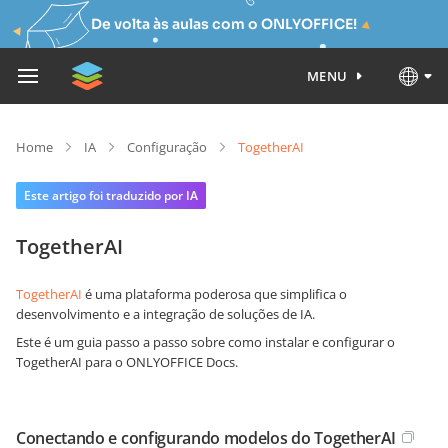
De volta às aulas com o ONLYOFFICE!
MENU
Home
IA
Configuração
TogetherAI
Este artigo foi traduzido por IA
TogetherAI
TogetherAI
é uma plataforma poderosa que simplifica o
desenvolvimento e a integração de soluções de IA.
Este é um guia passo a passo sobre como instalar e configurar o
TogetherAI para o ONLYOFFICE Docs.
Conectando e configurando modelos do TogetherAI