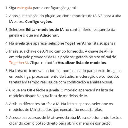
Siga
este guia
para a configuração geral.
Após a instalação do plugin, adicione modelos de IA. Vá para a aba
IA
e abra
Configurações
.
Selecione
Editar modelos de IA
no canto inferior esquerdo da
janela e clique em
Adicionar
.
Na janela que aparece, selecione
TogetherAI
na lista suspensa.
Insira sua chave de API no campo fornecido. A chave de API é
emitida pelo provedor de IA e pode ser gerada no site oficial do
TogetherAI
. Clique no botão
Atualizar lista de modelos
.
Na linha de ícones, selecione o modelo usado para: texto, imagens,
embeddings, processamento de áudio, moderação de conteúdo,
tarefas em tempo real, ajuda com codificação e análise visual.
Clique em
OK
e feche a janela. O modelo aparecerá na lista de
modelos disponíveis na lista de modelos de IA.
Atribua diferentes tarefas à IA. Na lista suspensa, selecione os
modelos de IA instalados que executarão essas tarefas.
Acesse os recursos de IA através da aba
IA
ou selecionando texto e
clicando com o botão direito para abrir o menu de contexto.