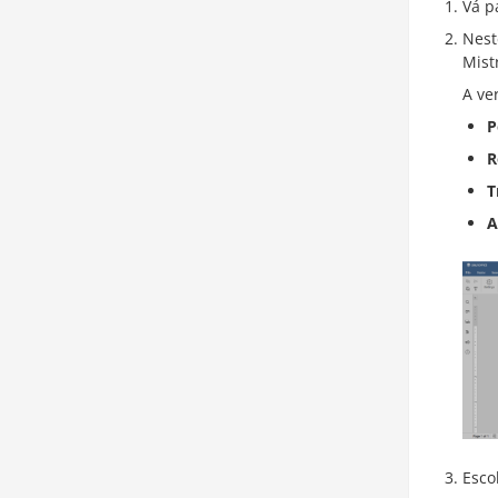
Vá p
Nest
Mist
A ve
P
R
T
A
Esco