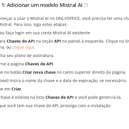
 1: Adicionar um modelo Mistral AI
omeçar a usar o Mistral AI no ONLYOFFICE, você precisa ter uma ch
istral. Para isso, siga estas etapas:
 ou faça login em sua conta Mistral AI existente.
ara
Chaves de API
na seção
API
no painel à esquerda. Clique no li
na, ou
clique aqui
.
lha seu plano de assinatura.
rne à página
Chaves de API
.
ue no botão
Criar nova chave
no canto superior direito da página.
onal)
Insira o nome da chave e a data de expiração, se necessário.
ue em
Criar
.
chave é exibida na lista
Chaves de API
e você pode gerenciá-la.
que você tem sua chave de API, prossiga com a instalação.