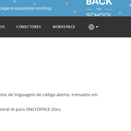
tagens especiais no blog.
EIS
CONECTORES
WORKSPACE
delos de linguagem de código aberto, treinados em
istral AI para ONLYOFFICE Docs.