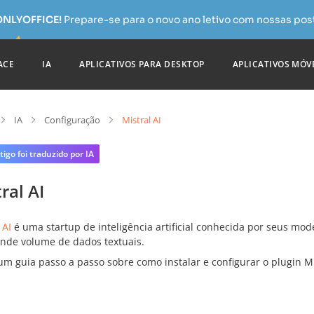
 ONLYOFFICE!
Prepare-se para o novo ano letivo com nossas pos
ACE
IA
APLICATIVOS PARA DESKTOP
APLICATIVOS MÓV
IA
Configuração
Mistral AI
tigo foi traduzido por IA
ral AI
 AI
é uma startup de inteligência artificial conhecida por seus mo
nde volume de dados textuais.
 um guia passo a passo sobre como instalar e configurar o plugin M