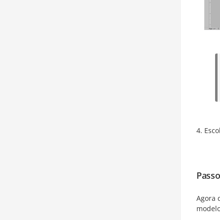
Esco
Passo
Agora q
modelo