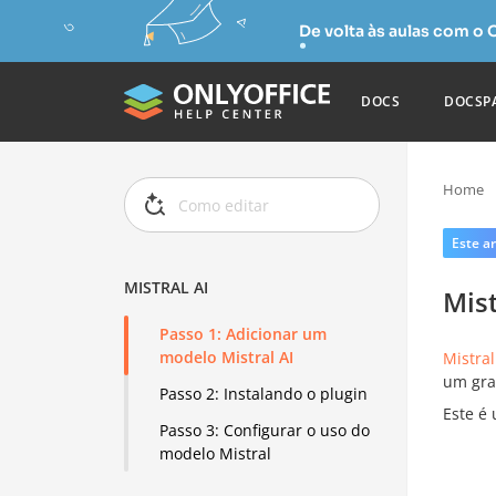
De volta às aulas com o
DOCS
DOCSP
Home
Este ar
MISTRAL AI
Mist
Passo 1: Adicionar um
modelo Mistral AI
Mistral
um gra
Passo 2: Instalando o plugin
Este é
Passo 3: Configurar o uso do
modelo Mistral