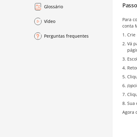
Passo
Glossário
Para c
Vídeo
conta M
Crie
Perguntas frequentes
Vá p
pági
Esco
Reto
Cliq
(opci
Cliq
Sua 
Agora 