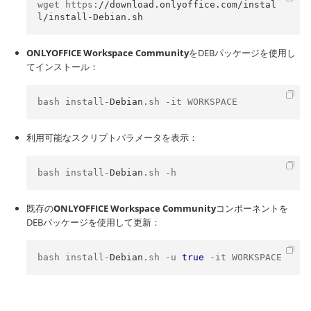
wget https
:
//download.onlyoffice.com/instal
l/install-Debian.sh
ONLYOFFICE Workspace Community
をDEBパッケージを使用し
てインストール：
bash install
-
Debian
.
sh 
-
it WORKSPACE
利用可能なスクリプトパラメータを表示：
bash install
-
Debian
.
sh 
-
h
既存の
ONLYOFFICE Workspace Community
コンポーネントを
DEBパッケージを使用して更新：
bash install
-
Debian
.
sh 
-
u 
true
-
it WORKSPACE