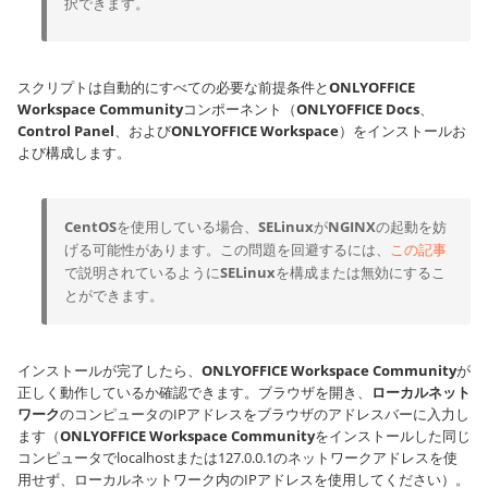
択できます。
スクリプトは自動的にすべての必要な前提条件と
ONLYOFFICE
Workspace Community
コンポーネント（
ONLYOFFICE Docs
、
Control Panel
、および
ONLYOFFICE Workspace
）をインストールお
よび構成します。
CentOS
を使用している場合、
SELinux
が
NGINX
の起動を妨
げる可能性があります。この問題を回避するには、
この記事
で説明されているように
SELinux
を構成または無効にするこ
とができます。
インストールが完了したら、
ONLYOFFICE Workspace Community
が
正しく動作しているか確認できます。ブラウザを開き、
ローカルネット
ワーク
のコンピュータのIPアドレスをブラウザのアドレスバーに入力し
ます（
ONLYOFFICE Workspace Community
をインストールした同じ
コンピュータで
localhost
または
127.0.0.1
のネットワークアドレスを使
用せず、ローカルネットワーク内のIPアドレスを使用してください）。