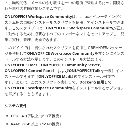
ト、顧客関係、メールのやり取りを一つの場所で管理するために開発さ
れた
無料
の共同作業システムです。
ONLYOFFICE Workspace Community
は、Linuxオペレーティングシ
ステム用の自動インストールスクリプトを使用してインストールできま
す。このスクリプトは、
ONLYOFFICE Workspace Community
が正し
く動作するために必要なすべてのコンポーネントをセットアップし、簡
単に実行、管理、更新できます。
このガイドでは、提供されたスクリプトを使用してRPM/DEBパッケー
ジを使用して
ONLYOFFICE Workspace Community
をマシンにインス
トールする方法を示します。このインストール方法により、
ONLYOFFICE Docs
、
ONLYOFFICE Community Server
、
ONLYOFFICE Control Panel
、および
ONLYOFFICE Talk
を一度にイン
ストールできます（
ONLYOFFICE Mail
は後でインストール可能で
す）。または、このスクリプトを実行して、
Dockerを使用して
ONLYOFFICE Workspace Community
をインストールするオプション
を選択することもできます。
システム要件
CPU
4コア
以上（
6コア
推奨）
RAM
8 GB
以上（
12 GB
推奨）