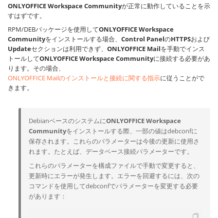
ONLYOFFICE Workspace Community
が正常に動作していることを示
すはずです。
RPM/DEBパッケージを使用して
ONLYOFFICE Workspace
Community
をインストールする場合、
Control Panel
の
HTTPS
および
Update
セクションは利用できず、
ONLYOFFICE Mail
を手動でインス
トールして
ONLYOFFICE Workspace Community
に接続する必要があ
ります。その場合、
ONLYOFFICE Mailのインストールと接続に関する指示
に従うことがで
きます。
Debianベースのシステムに
ONLYOFFICE Workspace
Community
をインストールする際、一部の値はdebconfに
保存されます。これらのパラメーターは今後の更新に使用さ
れます。たとえば、データベース接続パラメーターです。
これらのパラメーターを構成ファイルで手動で変更すると、
更新時にエラーが発生します。エラーを回避するには、次の
コマンドを使用してdebconfでパラメーターを変更する必要
があります：