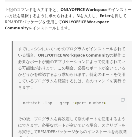
上記のコマンドを入力すると、
ONLYOFFICE Workspace
のインストー
ル方法を選択するように求められます。
N
を入力し、
Enter
を押して
RPM/DEBパッケージを使用して
ONLYOFFICE Workspace
Community
をインストールします。
すでにマシンにいくつかのプログラムがインストールされて
いる場合、
ONLYOFFICE Workspace Community
の動作に
必要なポートが他のアプリケーションによって使用されてい
る可能性があります。この場合、必要なポートが空いている
かどうかを確認するよう求められます。特定のポートを使用
しているプログラムを確認するには、次のコマンドを実行で
きます：
netstat 
-
lnp 
|
 grep 
:<
port_number
>
その後、プログラムを再設定して別のポートを使用するよう
にできます。必要なポートが空いている場合、スクリプトを
再実行してRPM/DEBパッケージからのインストールを再度選