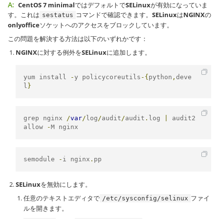
A:
CentOS 7 minimal
ではデフォルトで
SELinux
が有効になっていま
す。これは
コマンドで確認できます。
SELinux
は
NGINX
の
sestatus
onlyoffice
ソケットへのアクセスをブロックしています。
この問題を解決する方法は以下のいずれかです：
NGINX
に対する例外を
SELinux
に追加します。
yum install 
-
y policycoreutils
-{
python
,
deve
l
}
grep nginx 
/
var
/
log
/
audit
/
audit
.
log 
|
 audit2
allow 
-
M nginx
semodule 
-
i nginx
.
pp
SELinux
を無効にします。
任意のテキストエディタで
ファイ
/etc/sysconfig/selinux
ルを開きます。