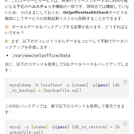
A:
このユーザーとサービスは、将来のリリースでポータルに利用可能
になる予定の
ヘルスチェック
機能の一部です。現時点では機能していな
いため、そのままにしておくか、
OnlyofficeHealthCheck
サービスを
無効にしてサービスの自動起動リストから削除することができます。
Q:
ポータルデータをバックアップする必要があります。どうすればよ
いですか？
A:
まず、以下のディレクトリからデータをコピーして手動でデータバ
ックアップを作成します：
/var/www/onlyoffice/Data
次に、以下のコマンドを使用してSQLデータベースをバックアップしま
す：
mysqldump 
-
h localhost 
-
u 
[
uname
]
-
p
[
pass
]
[
db
_to_backup
]
>
[
backupfile
.
sql
]
このSQLバックアップは、後で以下のコマンドを使用して復元できま
す：
mysql 
-
u 
[
uname
]
-
p
[
pass
]
[
db_to_restore
]
<
[
b
ackupfile
.
sql
]