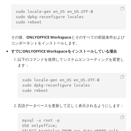
sudo locale
-
gen en_US en_US
.
UTF
-
8
sudo dpkg
-
reconfigure locales 

sudo reboot
その後、
ONLYOFFICE Workspace
とそのすべての前提条件および
コンポーネントをインストールします。
すでにONLYOFFICE Workspaceをインストールしている場合
以下のコマンドを使用してシステムエンコーディングを変更し
ます：
sudo locale
-
gen en_US en_US
.
UTF
-
8
sudo dpkg
-
reconfigure locales 

sudo reboot
言語データベースを更新して正しく表示されるようにします：
mysql 
-
u root 
-
p

USE onlyoffice
;
SELECT textValue FROM res_data WHERE cult