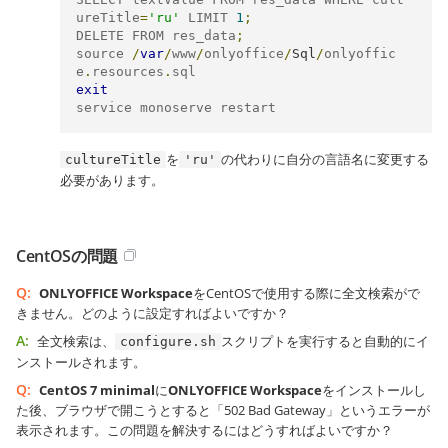
ureTitle
=
'ru'
 LIMIT 
1
;
DELETE FROM res_data
;
source 
/
var
/
www
/
onlyoffice
/
Sql
/
onlyoffic
e
.
resources
.
exit
service monoserve restart
を
の代わりに自分の言語名に変更する
cultureTitle
'ru'
必要があります。
CentOSの問題
Q:
ONLYOFFICE Workspace
をCentOSで使用する際に全文検索がで
きません。どのように設定すればよいですか？
A:
全文検索は、
スクリプトを実行すると自動的にイ
configure.sh
ンストールされます。
Q:
CentOS 7 minimal
に
ONLYOFFICE Workspace
をインストールし
た後、ブラウザで開こうとすると「502 Bad Gateway」というエラーが
表示されます。この問題を解決するにはどうすればよいですか？