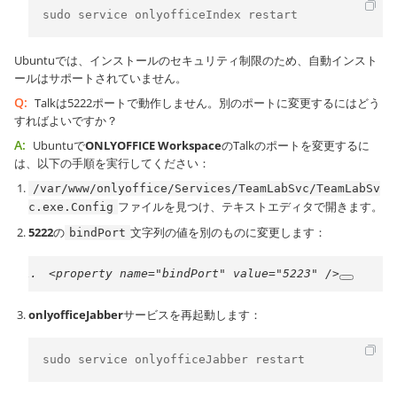
sudo service onlyofficeIndex restart
Ubuntuでは、インストールのセキュリティ制限のため、自動インスト
ールはサポートされていません。
Q:
Talkは5222ポートで動作しません。別のポートに変更するにはどう
すればよいですか？
A:
Ubuntuで
ONLYOFFICE Workspace
のTalkのポートを変更するに
は、以下の手順を実行してください：
/var/www/onlyoffice/Services/TeamLabSvc/TeamLabSv
ファイルを見つけ、テキストエディタで開きます。
c.exe.Config
5222
の
文字列の値を別のものに変更します：
bindPort
<property
name
=
"bindPort"
value
=
"5223"
/>
onlyofficeJabber
サービスを再起動します：
sudo service onlyofficeJabber restart