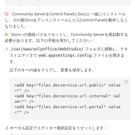
Q:
Community ServerをControl PanelとDocsと一緒にインストール
し、その後DocsをアンインストールしたらControl Panelが動作しなく
なりました。
A:
Docsへの接続パスをリセットし、Community Serverを再起動する
必要があります。以下の手順を実行してください：
フォルダに移動し、テキ
/var/www/onlyoffice/WebStudio/
ストエディタで
ファイルを開きま
web.appsettings.config
す。
以下のキーの値をクリアし、変更を保存します。
<add
key
=
"files.docservice.url.public"
value
=
""
/>
<add
key
=
"files.docservice.url.internal"
val
ue
=
""
/>
<add
key
=
"files.docservice.url.portal"
value
=
""
/>
ポータル設定でエディター接続設定をリセットします：