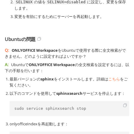
の値を
に設定し、変更を保存
SELINUX
SELINUX=disabled
します。
変更を有効にするためにサーバーを再起動します。
Ubuntuの問題
Q:
ONLYOFFICE Workspace
をUbuntuで使用する際に全文検索がで
きません。どのように設定すればよいですか？
A:
Ubuntuで
ONLYOFFICE Workspace
の全文検索を設定するには、以
下の手順を行います：
最新バージョンの
sphinx
をインストールします。詳細は
こちら
をご
覧ください。
以下のコマンドを使用して
sphinxsearch
サービスを停止します：
sudo service sphinxsearch stop
onlyofficeIndexを再起動します：