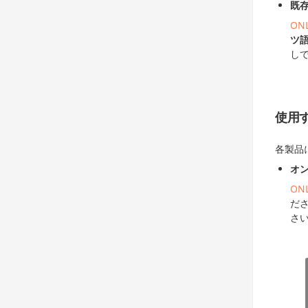
既
ON
ツ
し
使用
各製品
オ
ON
だ
さ