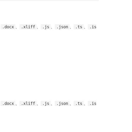
、
、
、
、
、
、
.docx
.xliff
.js
.json
.ts
.is
、
、
、
、
、
、
.docx
.xliff
.js
.json
.ts
.is