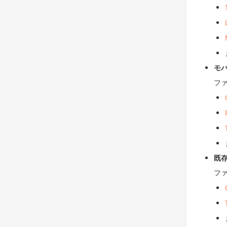
モ
フ
既
フ