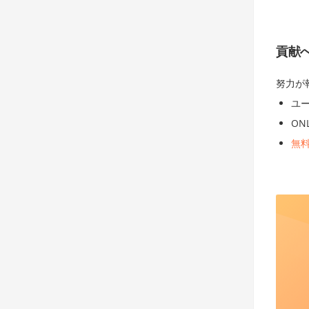
貢献
努力が
ユー
ON
無料