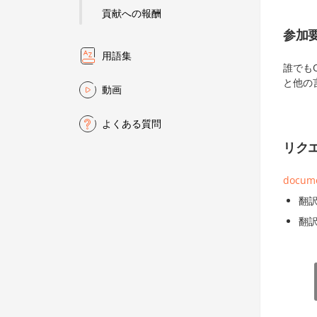
貢献への報酬
参加
用語集
誰でも
と他の
動画
よくある質問
リク
docume
翻
翻