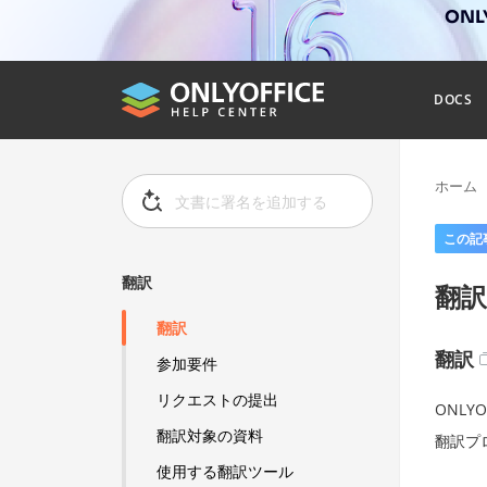
ONL
DOCS
ホーム
この記
翻訳
翻訳
翻訳
翻訳
参加要件
リクエストの提出
ONL
翻訳対象の資料
翻訳プ
使用する翻訳ツール