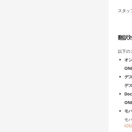
スタッ
翻訳
以下の
オ
ONL
デ
デ
Do
ONL
モ
モ
iO