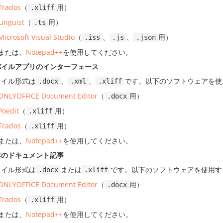
Trados
（
用）
.xliff
Linguist
（
用）
.ts
Microsoft Visual Studio
（
、
、
用）
.iss
.js
.json
または、
Notepad++
を使用してください。
バイルアプリのインターフェース
ァイル形式は
、
、
です。以下のソフトウェアを使
.docx
.xml
.xliff
ONLYOFFICE Document Editor
（
用）
.docx
Poedit
（
用）
.xliff
Trados
（
用）
.xliff
または、
Notepad++
を使用してください。
存のドキュメント記事
ァイル形式は
または
です。以下のソフトウェアを使用す
.docx
.xliff
ONLYOFFICE Document Editor
（
用）
.docx
Trados
（
用）
.xliff
または、
Notepad++
を使用してください。