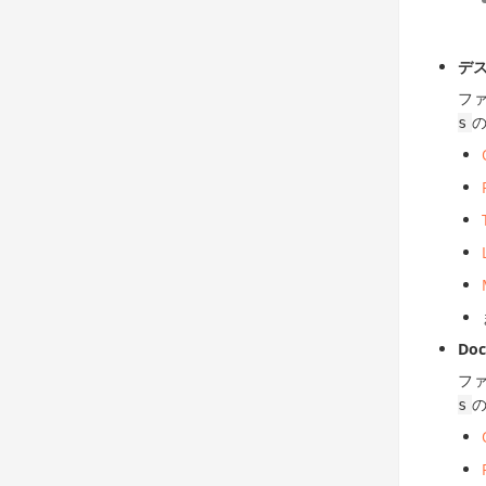
デ
フ
s
Do
フ
s