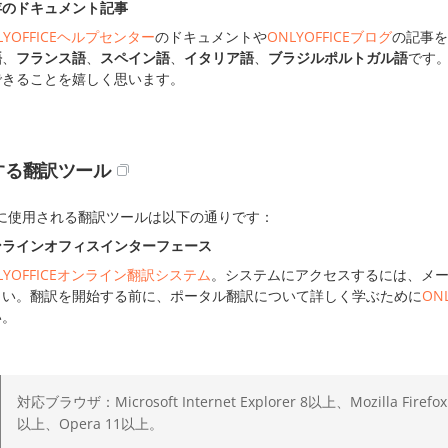
存のドキュメント記事
LYOFFICEヘルプセンター
のドキュメントや
ONLYOFFICEブログ
の記事を
語
、
フランス語
、
スペイン語
、
イタリア語
、
ブラジルポルトガル語
です
できることを嬉しく思います。
する翻訳ツール
に使用される翻訳ツールは以下の通りです：
ンラインオフィスインターフェース
LYOFFICEオンライン翻訳システム
。システムにアクセスするには、メ
さい。翻訳を開始する前に、ポータル翻訳について詳しく学ぶために
ON
い。
対応ブラウザ：Microsoft Internet Explorer 8以上、Mozilla Firefo
以上、Opera 11以上。