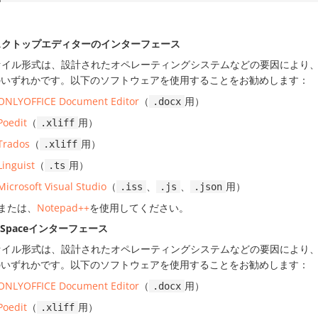
スクトップエディターのインターフェース
ァイル形式は、設計されたオペレーティングシステムなどの要因により
のいずれかです。以下のソフトウェアを使用することをお勧めします：
ONLYOFFICE Document Editor
（
用）
.docx
Poedit
（
用）
.xliff
Trados
（
用）
.xliff
Linguist
（
用）
.ts
Microsoft Visual Studio
（
、
、
用）
.iss
.js
.json
または、
Notepad++
を使用してください。
cSpaceインターフェース
ァイル形式は、設計されたオペレーティングシステムなどの要因により
のいずれかです。以下のソフトウェアを使用することをお勧めします：
ONLYOFFICE Document Editor
（
用）
.docx
Poedit
（
用）
.xliff