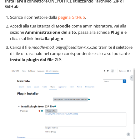
Installare il connettore ONLYOFFICE utilizzando l'archivio .ZIP di
GitHub
Scarica il connettore dalla
pagina GitHub
.
Accedi alla tua istanza di
Moodle
come amministratore, vai alla
sezione
Amministrazione del sito
, passa alla scheda
Plugin
e
clicca sul link
Installa plugin
.
Carica il file
moodle-mod_onlyofficeeditor-x.x.x.zip
tramite il selettore
di file o trascinalo nel campo corrispondente e clicca sul pulsante
Installa plugin dal file ZIP
.