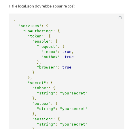
Il file local.json dovrebbe apparire così:
{
"services"
:
{
"CoAuthoring"
:
{
"token"
:
{
"enable"
:
{
"request"
:
{
"inbox"
:
true
,
"outbox"
:
true
},
"browser"
:
true
}
},
"secret"
:
{
"inbox"
:
{
"string"
:
"yoursecret"
},
"outbox"
:
{
"string"
:
"yoursecret"
},
"session"
:
{
"string"
:
"yoursecret"