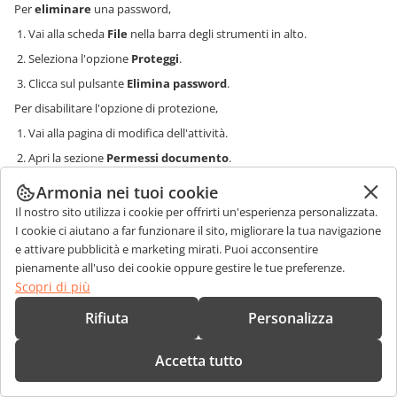
Per
eliminare
una password,
Vai alla scheda
File
nella barra degli strumenti in alto.
Seleziona l'opzione
Proteggi
.
Clicca sul pulsante
Elimina password
.
Per disabilitare l'opzione di protezione,
Vai alla pagina di modifica dell'attività.
Apri la sezione
Permessi documento
.
Seleziona la casella
Nascondi scheda Protezione
.
Armonia nei tuoi cookie
Il nostro sito utilizza i cookie per offrirti un'esperienza personalizzata.
Gestire i permessi
I cookie ci aiutano a far funzionare il sito, migliorare la tua navigazione
e attivare pubblicità e marketing mirati. Puoi acconsentire
Amministratori/Insegnanti possono scegliere se i documenti possono
pienamente all'uso dei cookie oppure gestire le tue preferenze.
essere scaricati o stampati dall'interno dell'editor ONLYOFFICE.
Questo può essere fatto nella sezione
Permessi documento
.
Scopri di più
Rifiuta
Personalizza
Accetta tutto