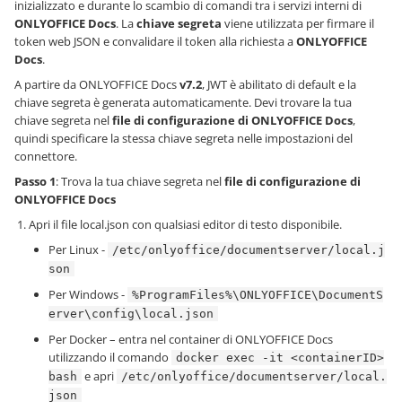
inizializzato e durante lo scambio di comandi tra i servizi interni di
ONLYOFFICE Docs
. La
chiave segreta
viene utilizzata per firmare il
token web JSON e convalidare il token alla richiesta a
ONLYOFFICE
Docs
.
A partire da ONLYOFFICE Docs
v7.2
, JWT è abilitato di default e la
chiave segreta è generata automaticamente. Devi trovare la tua
chiave segreta nel
file di configurazione di ONLYOFFICE Docs
,
quindi specificare la stessa chiave segreta nelle impostazioni del
connettore.
Passo 1
: Trova la tua chiave segreta nel
file di configurazione di
ONLYOFFICE Docs
Apri il file local.json con qualsiasi editor di testo disponibile.
Per Linux -
/etc/onlyoffice/documentserver/local.j
son
Per Windows -
%ProgramFiles%\ONLYOFFICE\DocumentS
erver\config\local.json
Per Docker – entra nel container di ONLYOFFICE Docs
utilizzando il comando
docker exec -it <containerID>
e apri
bash
/etc/onlyoffice/documentserver/local.
json