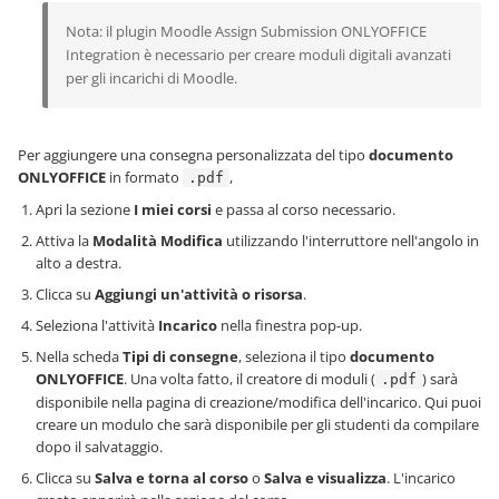
Nota: il plugin Moodle Assign Submission ONLYOFFICE
Integration è necessario per creare moduli digitali avanzati
per gli incarichi di Moodle.
Per aggiungere una consegna personalizzata del tipo
documento
ONLYOFFICE
in formato
,
.pdf
Apri la sezione
I miei corsi
e passa al corso necessario.
Attiva la
Modalità Modifica
utilizzando l'interruttore nell'angolo in
alto a destra.
Clicca su
Aggiungi un'attività o risorsa
.
Seleziona l'attività
Incarico
nella finestra pop-up.
Nella scheda
Tipi di consegne
, seleziona il tipo
documento
ONLYOFFICE
. Una volta fatto, il creatore di moduli (
) sarà
.pdf
disponibile nella pagina di creazione/modifica dell'incarico. Qui puoi
creare un modulo che sarà disponibile per gli studenti da compilare
dopo il salvataggio.
Clicca su
Salva e torna al corso
o
Salva e visualizza
. L'incarico