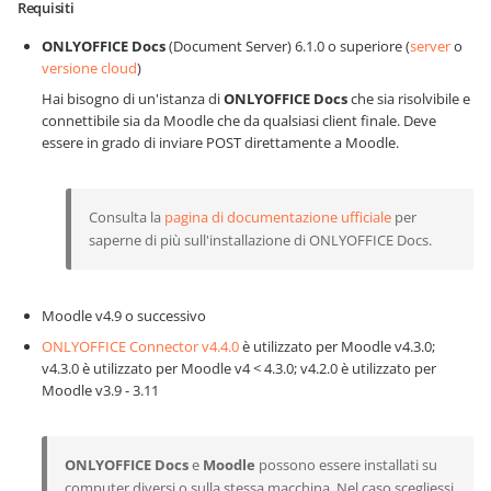
Requisiti
ONLYOFFICE Docs
(Document Server) 6.1.0 o superiore (
server
o
versione cloud
)
Hai bisogno di un'istanza di
ONLYOFFICE Docs
che sia risolvibile e
connettibile sia da Moodle che da qualsiasi client finale. Deve
essere in grado di inviare POST direttamente a Moodle.
Consulta la
pagina di documentazione ufficiale
per
saperne di più sull'installazione di ONLYOFFICE Docs.
Moodle v4.9 o successivo
ONLYOFFICE Connector v4.4.0
è utilizzato per Moodle v4.3.0;
v4.3.0 è utilizzato per Moodle v4 < 4.3.0; v4.2.0 è utilizzato per
Moodle v3.9 - 3.11
ONLYOFFICE Docs
e
Moodle
possono essere installati su
computer diversi o sulla stessa macchina. Nel caso scegliessi