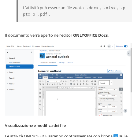
L'attività può essere un file vuoto
,
,
.docx
.xlsx
.p
o
.
ptx
.pdf
Il documento verrà aperto nell'editor
ONLYOFFICE Docs
.
Visualizzazione e modifica dei file
Le attività ONLYOFFICE saranno contrassegnate con l'icona
sulle