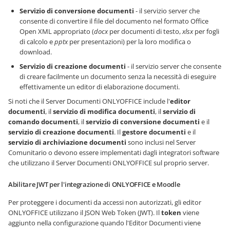
Servizio di conversione documenti
- il servizio server che
consente di convertire il file del documento nel formato Office
Open XML appropriato (
docx
per documenti di testo,
xlsx
per fogli
di calcolo e
pptx
per presentazioni) per la loro modifica o
download.
Servizio di creazione documenti
- il servizio server che consente
di creare facilmente un documento senza la necessità di eseguire
effettivamente un editor di elaborazione documenti.
Si noti che il Server Documenti ONLYOFFICE include l'
editor
documenti
, il
servizio di modifica documenti
, il
servizio di
comando documenti
, il
servizio di conversione documenti
e il
servizio di creazione documenti
. Il
gestore documenti
e il
servizio di archiviazione documenti
sono inclusi nel Server
Comunitario o devono essere implementati dagli integratori software
che utilizzano il Server Documenti ONLYOFFICE sul proprio server.
Abilitare JWT per l'integrazione di ONLYOFFICE e Moodle
Per proteggere i documenti da accessi non autorizzati, gli editor
ONLYOFFICE utilizzano il JSON Web Token (JWT). Il
token
viene
aggiunto nella configurazione quando l'Editor Documenti viene