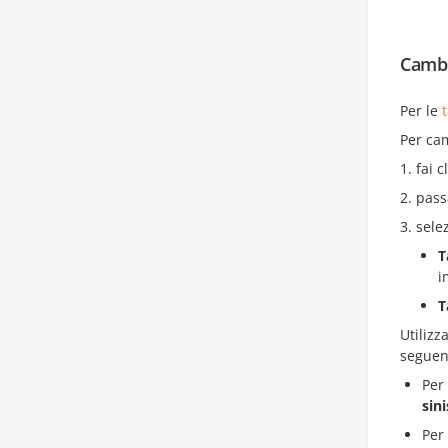
Cambi
Per le
Per cam
fai c
pass
sele
T
i
T
Utiliz
seguent
Per 
sini
Per 