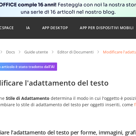
FFICE compie 16 anni!
Festeggia con noi la nostra sto
una serie di 16 articoli nel nostro blog.
CSPACE
IA
APP DESKTOP
APP PER DISPOSITIVI MOBILI
Docs
Guide utente
Editor di Documenti
Modificare l'adat
articolo è stato tradotto dall'AI
ficare l'adattamento del testo
one
Stile di Adattamento
determina il modo in cui l'oggetto è posizi
mbiare lo stile di adattamento del testo per oggetti inseriti, come
are l'adattamento del testo per forme, immagini, grafic