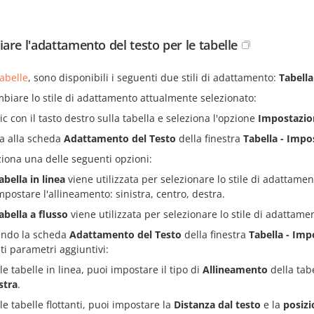
are l'adattamento del testo per le tabelle
tabelle
, sono disponibili i seguenti due stili di adattamento:
Tabella
biare lo stile di adattamento attualmente selezionato:
lic con il tasto destro sulla tabella e seleziona l'opzione
Impostazion
a alla scheda
Adattamento del Testo
della finestra
Tabella - Impo
ziona una delle seguenti opzioni:
abella in linea
viene utilizzata per selezionare lo stile di adattamen
mpostare l'allineamento: sinistra, centro, destra.
abella a flusso
viene utilizzata per selezionare lo stile di adattamen
zando la scheda
Adattamento del Testo
della finestra
Tabella - Imp
i parametri aggiuntivi:
le tabelle in linea, puoi impostare il tipo di
Allineamento
della tabe
stra
.
le tabelle flottanti, puoi impostare la
Distanza dal testo
e la
posizi