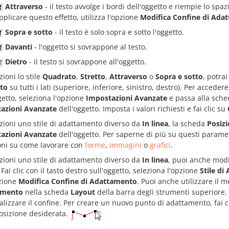
Attraverso
- il testo avvolge i bordi dell'oggetto e riempie lo spaz
pplicare questo effetto, utilizza l'opzione
Modifica Confine di Ada
Sopra e sotto
- il testo è solo sopra e sotto l'oggetto.
Davanti
- l'oggetto si sovrappone al testo.
Dietro
- il testo si sovrappone all'oggetto.
zioni lo stile
Quadrato
,
Stretto
,
Attraverso
o
Sopra e sotto
, potra
sto
su tutti i lati (superiore, inferiore, sinistro, destro). Per accedere
getto, seleziona l'opzione
Impostazioni Avanzate
e passa alla sch
azioni Avanzate
dell'oggetto. Imposta i valori richiesti e fai clic su
zioni uno stile di adattamento diverso da
In linea
, la scheda
Posiz
azioni Avanzate
dell'oggetto. Per saperne di più su questi paramet
ioni su come lavorare con
forme
,
immagini
o
grafici
.
zioni uno stile di adattamento diverso da
In linea
, puoi anche modi
. Fai clic con il tasto destro sull'oggetto, seleziona l'opzione
Stile d
pzione
Modifica Confine di Adattamento
. Puoi anche utilizzare il
amento
nella scheda
Layout
della barra degli strumenti superiore.
lizzare il confine. Per creare un nuovo punto di adattamento, fai cl
osizione desiderata.