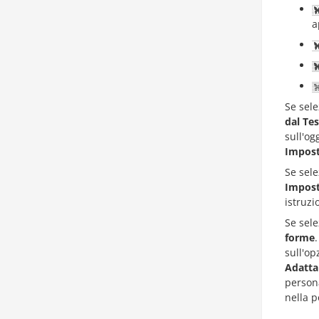
a
Se sele
dal Te
sull'og
Impost
Se sele
Impost
istruz
Se sele
forme
sull'o
Adatt
persona
nella p