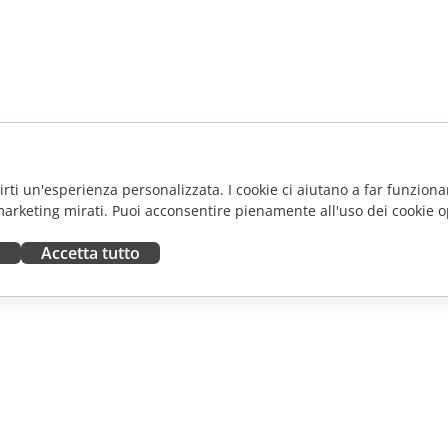
frirti un'esperienza personalizzata. I cookie ci aiutano a far funzionar
marketing mirati. Puoi acconsentire pienamente all'uso dei cookie o
a
Accetta tutto
ORA
RICEVI AIUTO
tributori
Forum