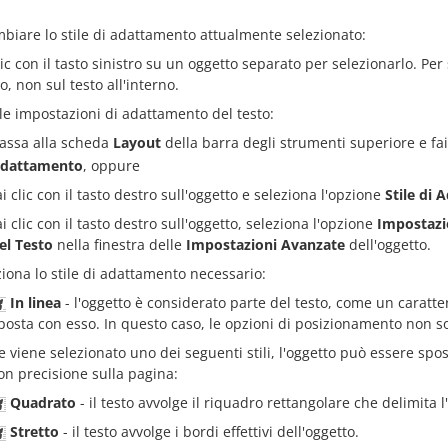
biare lo stile di adattamento attualmente selezionato:
lic con il tasto sinistro su un oggetto separato per selezionarlo. Per 
, non sul testo all'interno.
 le impostazioni di adattamento del testo:
assa alla scheda
Layout
della barra degli strumenti superiore e fai 
dattamento
, oppure
ai clic con il tasto destro sull'oggetto e seleziona l'opzione
Stile di
ai clic con il tasto destro sull'oggetto, seleziona l'opzione
Impostazi
el Testo
nella finestra delle
Impostazioni Avanzate
dell'oggetto.
ziona lo stile di adattamento necessario:
In linea
- l'oggetto è considerato parte del testo, come un caratter
posta con esso. In questo caso, le opzioni di posizionamento non so
e viene selezionato uno dei seguenti stili, l'oggetto può essere sp
on precisione sulla pagina:
Quadrato
- il testo avvolge il riquadro rettangolare che delimita l
Stretto
- il testo avvolge i bordi effettivi dell'oggetto.