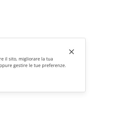
e il sito, migliorare la tua
ppure gestire le tue preferenze.
CONTATTACI
Domande sulle vendite
sales@onlyoffice.com