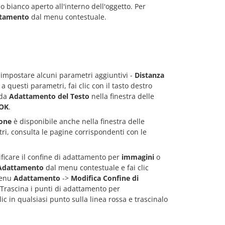
io bianco aperto all'interno dell'oggetto. Per
ttamento
dal menu contestuale.
i impostare alcuni parametri aggiuntivi -
Distanza
 a questi parametri, fai clic con il tasto destro
eda
Adattamento del Testo
nella finestra delle
OK
.
ione
è disponibile anche nella finestra delle
ri, consulta le pagine corrispondenti con le
ficare il confine di adattamento per
immagini
o
i Adattamento
dal menu contestuale e fai clic
 menu
Adattamento
->
Modifica Confine di
 Trascina i punti di adattamento per
ic in qualsiasi punto sulla linea rossa e trascinalo