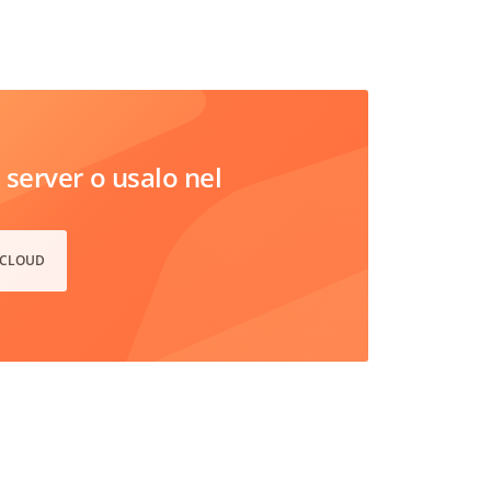
server o usalo nel
 CLOUD