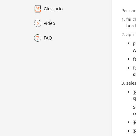
Glossario
Per cam
fai c
Video
bordo
apri
FAQ
p
A
f
f
d
sele
s
S
c