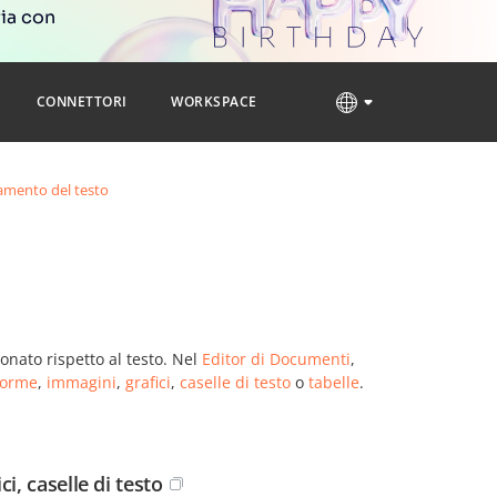
ria con
CONNETTORI
WORKSPACE
tamento del testo
onato rispetto al testo. Nel
Editor di Documenti
,
forme
,
immagini
,
grafici
,
caselle di testo
o
tabelle
.
i, caselle di testo