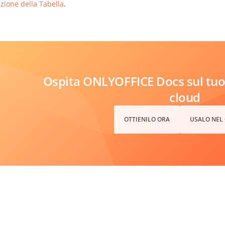
izione della Tabella
.
Ospita ONLYOFFICE Docs sul tuo 
cloud
OTTIENILO ORA
USALO NEL