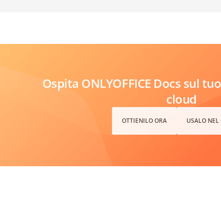
Ospita ONLYOFFICE Docs sul tuo 
cloud
OTTIENILO ORA
USALO NEL