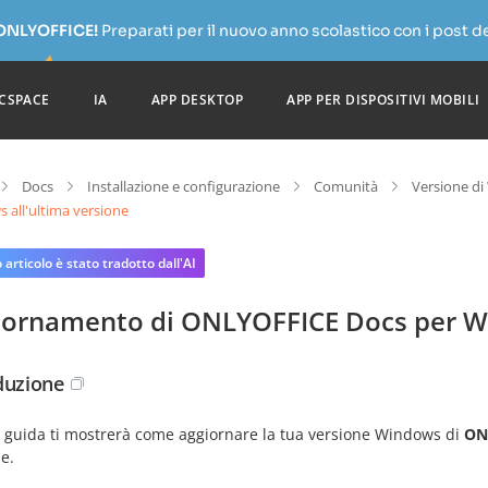
 ONLYOFFICE!
Preparati per il nuovo anno scolastico con i post de
CSPACE
IA
APP DESKTOP
APP PER DISPOSITIVI MOBILI
Docs
Installazione e configurazione
Comunità
Versione d
 all'ultima versione
articolo è stato tradotto dall'AI
iornamento di ONLYOFFICE Docs per Wi
duzione
 guida ti mostrerà come aggiornare la tua versione Windows di
ON
e.