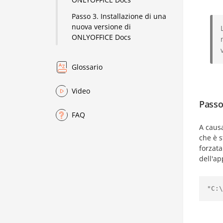
Passo 3. Installazione di una
nuova versione di
ONLYOFFICE Docs
Glossario
Video
Passo
FAQ
A caus
che è s
forzata
dell'ap
"C:\