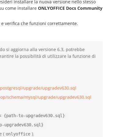
sideri installare la nuova versione nello stesso
su come installare
ONLYOFFICE Docs
Community
e verifica che funzioni correttamente.
o si aggiorna alla versione 6.3, potrebbe
ire la possibilità di utilizzare la funzione di
/postgresql/upgrade/upgradev630.sql
elop/schema/mysql/upgrade/upgradev630.sql
< {path-to-upgradev630.sql}
o-upgradev630.sql}
e (
).
onlyoffice