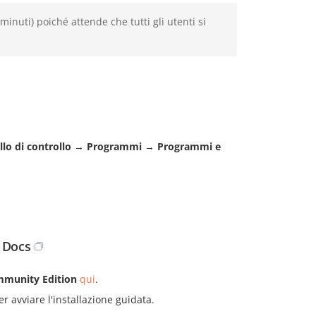
inuti) poiché attende che tutti gli utenti si
lo di controllo
→
Programmi
→
Programmi e
E Docs
munity Edition
qui
.
r avviare l'installazione guidata.