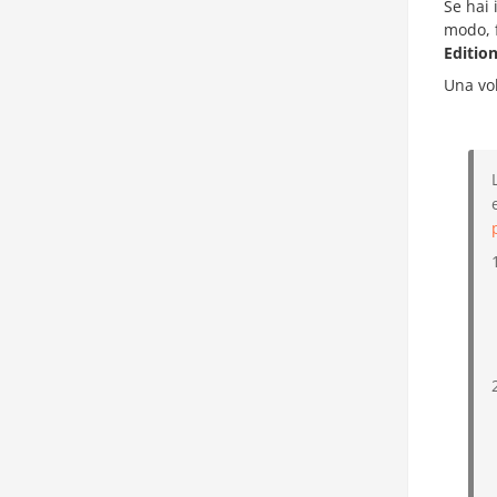
Se hai 
modo, f
Editio
Una vol