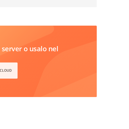
server o usalo nel
 CLOUD