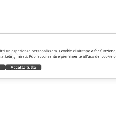
frirti un'esperienza personalizzata. I cookie ci aiutano a far funzionar
marketing mirati. Puoi acconsentire pienamente all'uso dei cookie o
a
Accetta tutto
ORA
RICEVI AIUTO