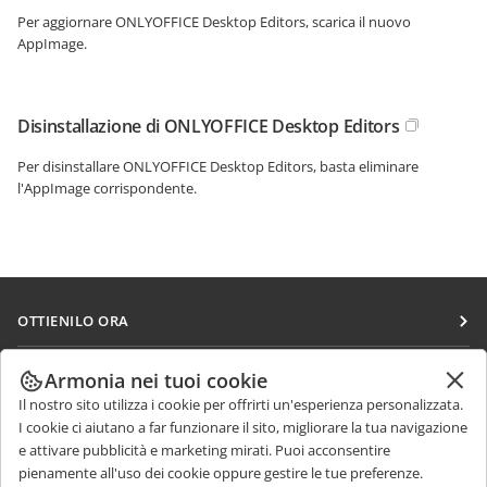
Per aggiornare ONLYOFFICE Desktop Editors, scarica il nuovo
AppImage.
Disinstallazione di ONLYOFFICE Desktop Editors
Per disinstallare ONLYOFFICE Desktop Editors, basta eliminare
l'AppImage corrispondente.
OTTIENILO ORA
Docs
COLLABORA
Armonia nei tuoi cookie
DocSpace
Il nostro sito utilizza i cookie per offrirti un'esperienza personalizzata.
Per i contributori
RICEVI NOTIZIE
I cookie ci aiutano a far funzionare il sito, migliorare la tua navigazione
Workspace
Per i traduttori
e attivare pubblicità e marketing mirati. Puoi acconsentire
Blog
Connettori
pienamente all'uso dei cookie oppure gestire le tue preferenze.
RICEVI AIUTO
Per gli influencer